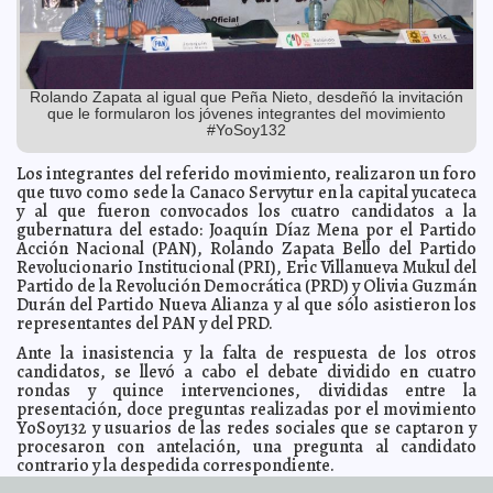
Asesinatos con drones serían crímenes de guerra
2012-06-22 08:01:33
A7
La ordeña empezó hace siete mil años
2012-06-22 07:57:25
A7
Usted y el Presidente Calderón salvaron el arrecife de
2012-06-22 07:53:47
Cabo Pulmo
A7
Rolando Zapata al igual que Peña Nieto, desdeñó la invitación
Continuaremos contacto con la gente: Mauricio Vila
2012-06-22 07:47:44
que le formularon los jóvenes integrantes del movimiento
Guillermo Barrera Fernandez
#YoSoy132
El error electoral de julio de 2012
2012-06-22 07:16:59
Franz de J. Fortuny Loret de
Mola
Los integrantes del referido movimiento, realizaron un foro
que tuvo como sede la Canaco Servytur en la capital yucateca
El futuro está en el grafeno
2012-06-22 06:46:59
A7
y al que fueron convocados los cuatro candidatos a la
National Soft aporta a la lucha contra la diabetes
2012-06-21 12:27:18
gubernatura del estado: Joaquín Díaz Mena por el Partido
Guillermo Barrera Fernandez
Acción Nacional (PAN), Rolando Zapata Bello del Partido
Revolucionario Institucional (PRI), Eric Villanueva Mukul del
Hoy como Ayer presenta otra semana de rumba en la
2012-06-21 12:18:35
Calle 8
Partido de la Revolución Democrática (PRD) y Olivia Guzmán
Guillermo Barrera Fernandez
Durán del Partido Nueva Alianza y al que sólo asistieron los
Se forma nuevo meteoro y ordenan a delegados estar
2012-06-21 12:15:36
representantes del PAN y del PRD.
atentos para ayudar a la población
Guillermo Barrera Fernandez
Ante la inasistencia y la falta de respuesta de los otros
Se mantiene bajo vigilancia baja presión con 50% de
2012-06-21 12:11:23
probabilidad de ser sistema tropical
candidatos, se llevó a cabo el debate dividido en cuatro
A7
rondas y quince intervenciones, divididas entre la
Necesario mantenimiento de alcantarillado en colonias:
2012-06-21 12:06:17
presentación, doce preguntas realizadas por el movimiento
Mauricio Vila
Guillermo Barrera Fernandez
YoSoy132 y usuarios de las redes sociales que se captaron y
Informa el IMSS Yucatán sobre las plantas diuréticas
2012-06-21 12:06:00
A7
procesaron con antelación, una pregunta al candidato
contrario y la despedida correspondiente.
Vamos a cubrir como un tsunami azul la próxima
2012-06-21 12:00:12
jornada electoral para vencer esa virtual maquinaria que ya se está