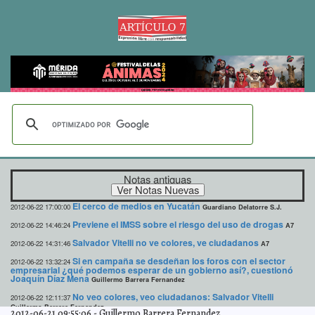
Notas antiguas
El cerco de medios en Yucatán
2012-06-22 17:00:00
Guardiano Delatorre S.J.
Previene el IMSS sobre el riesgo del uso de drogas
2012-06-22 14:46:24
A7
Salvador Vitelli no ve colores, ve ciudadanos
2012-06-22 14:31:46
A7
Si en campaña se desdeñan los foros con el sector
2012-06-22 13:32:24
empresarial ¿qué podemos esperar de un gobierno así?, cuestionó
Joaquín Díaz Mena
Guillermo Barrera Fernandez
No veo colores, veo ciudadanos: Salvador Vitelli
2012-06-22 12:11:37
Guillermo Barrera Fernandez
2012-06-21 09:55:06
-
Guillermo Barrera Fernandez