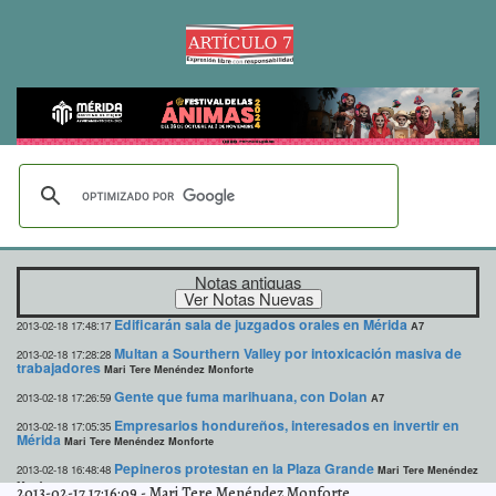
Notas antiguas
Edificarán sala de juzgados orales en Mérida
2013-02-18 17:48:17
A7
Multan a Sourthern Valley por intoxicación masiva de
2013-02-18 17:28:28
trabajadores
Mari Tere Menéndez Monforte
Gente que fuma marihuana, con Dolan
2013-02-18 17:26:59
A7
Empresarios hondureños, interesados en invertir en
2013-02-18 17:05:35
Mérida
Mari Tere Menéndez Monforte
Pepineros protestan en la Plaza Grande
2013-02-18 16:48:48
Mari Tere Menéndez
Monforte
2013-02-17 17:16:09
-
Mari Tere Menéndez Monforte