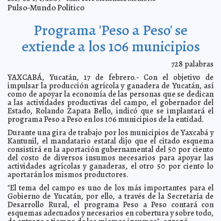
Pulso-Mundo Político
Choque de autobuses en carretera a Progreso deja 24
2013-02-18 16:47:04
lesionados
A7
Programa 'Peso a Peso' se
Debate legislativo sobre la Ley de AMPARO
2013-02-18 16:08:56
Franz de J.
Fortuny Loret de Mola
extiende a los 106 municipios
UADY gana competencia nacional / Exhiben animales
2013-02-18 16:03:05
en peligro de extinción
A7
728
palabras
El día en que la información se rindió ante el dinero
2013-02-18 11:12:27
María del Mar Boeta
YAXCABÁ, Yucatán, 17 de febrero.- Con el objetivo de
impulsar la producción agrícola y ganadera de Yucatán, así
Agua despierta dudas sobre la formación de la Luna
2013-02-18 10:40:26
A7
como de apoyar la economía de las personas que se dedican
Médicos consideran inútil seguir tratando a Chávez
2013-02-18 09:56:01
Mari
a las actividades productivas del campo, el gobernador del
Tere Menéndez Monforte
Estado, Rolando Zapata Bello, indicó que se implantará el
Hallan los primeros fragmentos del 'meteorito de
programa Peso a Peso en los 106 municipios de la entidad.
2013-02-18 09:53:20
Chebarkul'
A7
Durante una gira de trabajo por los municipios de Yaxcabá y
Felino de ojos dorados
2013-02-18 09:18:21
Mari Tere Menéndez Monforte
Kantunil, el mandatario estatal dijo que el citado esquema
consistirá en la aportación gubernamental del 50 por ciento
PIB de México creció 3.9% en 2012: INEGI
2013-02-18 09:07:33
A7
del costo de diversos insumos necesarios para apoyar las
Rusia enviará el martes dos aviones a Siria
2013-02-18 08:53:20
A7
actividades agrícolas y ganaderas, el otro 50 por ciento lo
aportarán los mismos productores.
Desfile de ritmos africanos invade el Paseo de la
2013-02-18 08:51:54
Reforma
A7
"El tema del campo es uno de los más importantes para el
Relajamiento previo al esfuerzo
Gobierno de Yucatán, por ello, a través de la Secretaría de
2013-02-18 08:49:05
Mari Tere Menéndez Monforte
Desarrollo Rural, el programa Peso a Peso contará con
Choques de la Policía y empleados de Iberia en Barajas
2013-02-18 08:47:55
esquemas adecuados y necesarios en cobertura y sobre todo,
Mari Tere Menéndez Monforte