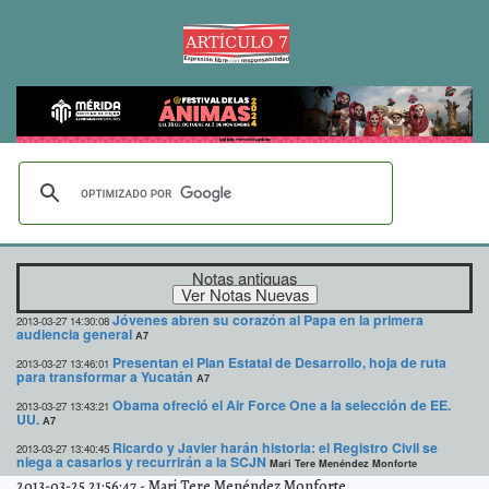
Notas antiguas
Jóvenes abren su corazón al Papa en la primera
2013-03-27 14:30:08
audiencia general
A7
Presentan el Plan Estatal de Desarrollo, hoja de ruta
2013-03-27 13:46:01
para transformar a Yucatán
A7
Obama ofreció el Air Force One a la selección de EE.
2013-03-27 13:43:21
UU.
A7
Ricardo y Javier harán historia: el Registro Civil se
2013-03-27 13:40:45
niega a casarlos y recurrirán a la SCJN
Mari Tere Menéndez Monforte
2013-03-25 21:56:47
-
Mari Tere Menéndez Monforte