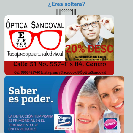
¿Eres soltera?
El Papa se queda a vivir en Casa Santa Marta
2013-03-26 09:37:42
A7
||||ººººº||||
Diputados respetan los días de guardar
2013-03-26 09:35:19
Mari Tere Menéndez
Monforte
Estudiantes organizan primera gran manifestación en
2013-03-26 09:11:56
Chipre
Mari Tere Menéndez Monforte
Congreso creará Comisión Especial para Tinum
2013-03-26 06:10:04
A7
Protestan 600 trabajadores del Incay contra ex
2013-03-25 22:55:19
colaboradores de Ivonne
A7
Entre alas y colores: 'Mariposas Sensacionales'
2013-03-25 22:53:51
Mari Tere
Menéndez Monforte
Natalia Mis Mex, la alcaldesa que no firmó
2013-03-25 22:52:05
Mari Tere
Menéndez Monforte
Ya está cerrado el carril oriente del paso deprimido
2013-03-25 22:00:12
A7
El viernes 29, no habrá recolección de basura en más
2013-03-25 21:58:41
de 100 colonias
A7
Vuelven a protestar invasores de tierras de Kanasín
2013-03-25 21:56:47
Mari
Tere Menéndez Monforte
Murió el fundador de Casa Auais
2013-03-25 21:55:35
Mari Tere Menéndez
Monforte
Ayuntamiento de Mérida, por la unidad de acción
2013-03-25 21:54:23
A7
Policía Estatal Coordinada
2013-03-25 21:53:11
A7