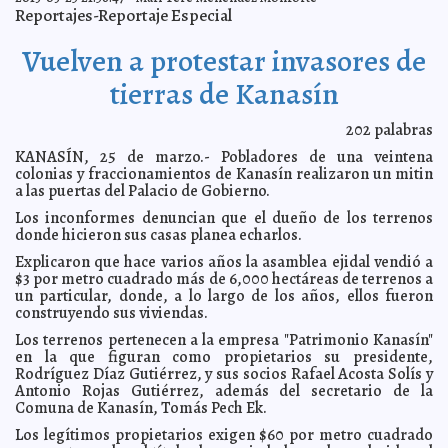
Yucatán, sede de reunión nacional sobre turismo de
2013-03-27 13:39:38
Reportajes-Reportaje Especial
lujo
Mari Tere Menéndez Monforte
El Ayuntamiento donará predios a la Japay y a la Segey
2013-03-27 13:38:07
Vuelven a protestar invasores de
A7
Sufre la afición mexicana con un muy pobre
2013-03-27 13:35:53
tierras de Kanasín
espectáculo en el Azteca
A7
Russell Montañez, director de la Orquesta de Cámara
2013-03-27 13:32:30
202
palabras
de la Ciudad
Mari Tere Menéndez Monforte
KANASÍN, 25 de marzo.- Pobladores de una veintena
Murillo K. elimina Consejo de Participación Ciudadana
2013-03-27 13:13:21
de la PGR
colonias y fraccionamientos de Kanasín realizaron un mitin
A7
a las puertas del Palacio de Gobierno.
Corea del Norte descuelga el teléfono rojo
2013-03-27 12:03:30
Mari Tere
Menéndez Monforte
Los inconformes denuncian que el dueño de los terrenos
donde hicieron sus casas planea echarlos.
Subastarán un huevo de pájaro elefante y un hueso de
2013-03-27 12:02:10
dodo
A7
Explicaron que hace varios años la asamblea ejidal vendió a
Se tambalea proceso a Sarkozy, acusado de
$3 por metro cuadrado más de 6,000 hectáreas de terrenos a
2013-03-27 11:58:33
aprovecharse de anciana millonaria
A7
un particular, donde, a lo largo de los años, ellos fueron
construyendo sus viviendas.
Hallaron feto de tiburón con dos cabezas en el Golfo de
2013-03-27 11:50:23
México
Mari Tere Menéndez Monforte
Los terrenos pertenecen a la empresa "Patrimonio Kanasín"
Fotografían a un monstruo marino en Portugal
en la que figuran como propietarios su presidente,
2013-03-26 13:27:04
Mari Tere
Menéndez Monforte
Rodríguez Díaz Gutiérrez, y sus socios Rafael Acosta Solís y
Antonio Rojas Gutiérrez, además del secretario de la
Derrocan a Bozizé y toman el control de la República
2013-03-26 13:25:51
A7
Comuna de Kanasín, Tomás Pech Ek.
Italia denuncia increíble crueldad de narcos mexicanos
2013-03-26 13:23:58
hacia perros
Los legítimos propietarios exigen $60 por metro cuadrado
A7