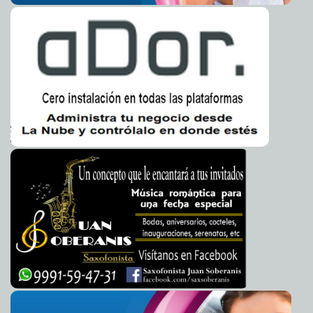
Nuevos comerciantes formales reconocen que el
2013-03-25 19:09:51
Alcalde es cumplidor
A7
Daniel Ávila se gana el aprecio de yaxcabenses
2013-03-25 19:07:05
Mari Tere
Menéndez Monforte
Registra el PRI a un asesino como precandidato a la
2013-03-25 18:02:36
alcaldía de Huautla
A7
EE. UU. apoya diálogo con talibanes
2013-03-25 16:55:19
A7
Devuelven artefactos tecnológicos diputados del PAN y
2013-03-25 16:53:26
del PRD
A7
Acribillan a una periodista en Somalia
2013-03-25 15:24:01
Mari Tere Menéndez
Monforte
Toros matan a dos hombres en Festival en Colombia
2013-03-25 14:48:28
Mari Tere Menéndez Monforte
Apremia la ONU a suspender proyecto de gas en la
2013-03-25 14:46:00
Amazonía peruana
A7
La foto que ha conmovido a Estados Unidos
2013-03-25 14:42:47
A7
Tribunal Supremo de EE. UU. debatirá matrimonio
2013-03-25 13:22:23
homosexual
A7
Rusia allana oficinas de Amnistía Internacional en
2013-03-25 12:54:08
Moscú
A7
Kim Kardashian se relaja con acupuntura
2013-03-25 12:43:14
Mari Tere
Menéndez Monforte