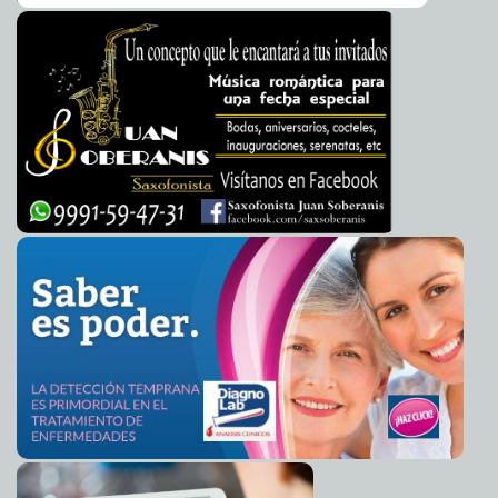
La foto que ha conmovido a Estados Unidos
2013-03-25 14:42:47
A7
Tribunal Supremo de EE. UU. debatirá matrimonio
2013-03-25 13:22:23
homosexual
A7
Rusia allana oficinas de Amnistía Internacional en
2013-03-25 12:54:08
Moscú
A7
Kim Kardashian se relaja con acupuntura
2013-03-25 12:43:14
Mari Tere
Menéndez Monforte
Indigna a indios anuncio de la Ford con Berlusconi
2013-03-25 12:41:27
Mari
Tere Menéndez Monforte
Eurogrupo aplicará método de rescate a Chipre en
2013-03-25 12:39:42
otros países
A7
Reporte erróneo al Departamento de Inspección
2013-03-25 12:37:34
Ambiental
A7
CONCAMIN: Radiografía de la Economía y la Industria
2013-03-24 23:20:08
Mexicana--Marzo de 2013
A7
Se entusiasman con el chessboxing en Gran Bretaña
2013-03-24 23:06:51
Mari Tere Menéndez Monforte
Otro escándalo sexual en la BBC: gays habrían
2013-03-24 22:24:25
abusado de sus fans
A7
Jesús nos pide respeto, amor y paz: Arzobispo Berlie
2013-03-24 22:21:06
Mari Tere Menéndez Monforte
También en Francia las enfermeras se confunden de
2013-03-24 22:17:31
bebé
Mari Tere Menéndez Monforte