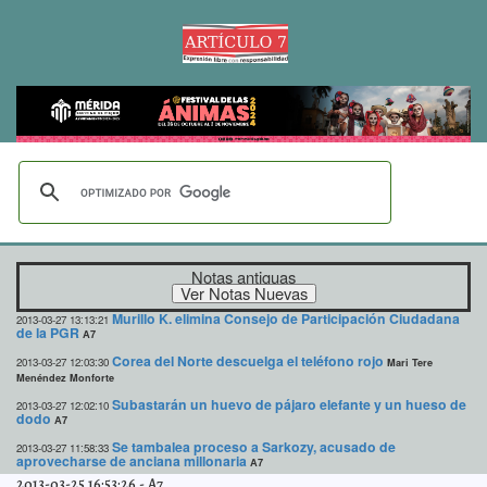
Notas antiguas
Murillo K. elimina Consejo de Participación Ciudadana
2013-03-27 13:13:21
de la PGR
A7
Corea del Norte descuelga el teléfono rojo
2013-03-27 12:03:30
Mari Tere
Menéndez Monforte
Subastarán un huevo de pájaro elefante y un hueso de
2013-03-27 12:02:10
dodo
A7
Se tambalea proceso a Sarkozy, acusado de
2013-03-27 11:58:33
aprovecharse de anciana millonaria
A7
2013-03-25 16:53:26
-
A7