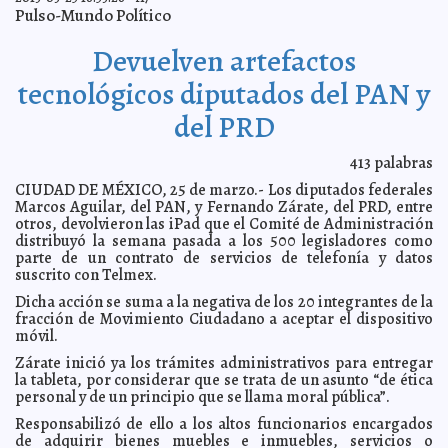
Hallaron feto de tiburón con dos cabezas en el Golfo de
2013-03-27 11:50:23
Pulso-Mundo Político
México
Mari Tere Menéndez Monforte
Fotografían a un monstruo marino en Portugal
2013-03-26 13:27:04
Mari Tere
Devuelven artefactos
Menéndez Monforte
Derrocan a Bozizé y toman el control de la República
tecnológicos diputados del PAN y
2013-03-26 13:25:51
A7
Italia denuncia increíble crueldad de narcos mexicanos
2013-03-26 13:23:58
del PRD
hacia perros
A7
'Nací como un rebelde y termino adornando un
2013-03-26 13:22:28
museo': Michael Caine
413
palabras
A7
John Kerry llega a Francia para ver qué se va a hacer
CIUDAD DE MÉXICO, 25 de marzo.- Los diputados federales
2013-03-26 13:21:04
con Bozizé
Mari Tere Menéndez Monforte
Marcos Aguilar, del PAN, y Fernando Zárate, del PRD, entre
otros, devolvieron las iPad que el Comité de Administración
Desnudan a Justin Bieber en aduana polaca
2013-03-26 13:18:46
Mari Tere
distribuyó la semana pasada a los 500 legisladores como
Menéndez Monforte
parte de un contrato de servicios de telefonía y datos
Detienen al ladrón del guión de 'Breaking Bad'
2013-03-26 13:16:48
A7
suscrito con Telmex.
Advierten Corea del Sur y EE. UU. a Corea del Norte
2013-03-26 13:15:32
Mari
Dicha acción se suma a la negativa de los 20 integrantes de la
Tere Menéndez Monforte
fracción de Movimiento Ciudadano a aceptar el dispositivo
El DIF Mérida está hecho para servir
2013-03-26 13:11:50
móvil.
A7
Economista de valía pronostica que mexicanos dejarán
2013-03-26 13:09:53
Zárate inició ya los trámites administrativos para entregar
de migrar a EE. UU.
A7
la tableta, por considerar que se trata de un asunto “de ética
personal y de un principio que se llama moral pública”.
Policías de Nuevo León mataron a niño de 13 años
2013-03-26 13:08:04
A7
Responsabilizó de ello a los altos funcionarios encargados
Sismos en Pinotepa Nacional se sintieron en el D.F.
2013-03-26 13:06:53
A7
de adquirir bienes muebles e inmuebles, servicios o
Reconoce Mancera que le gustaría ser Presidente de
2013-03-26 13:05:42