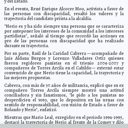
y del Estado.
'Buena madre' mataba de hambre a su hija
2012-06-12 07:23:00
A7
En el evento, René Enrique Alcocer Moo, activista a favor de
las personas con discapacidad, resaltó los valores y la
El salto del Colacho, peligrosa tradición
2012-06-12 07:20:03
A7
trayectoria del candidato priísta a la alcaldía.
'The Guardian' saca a relucir cables sobre alianza
2012-06-12 07:16:41
Televisa-Peña Nieto
"Nerio es y ha sido siempre una persona que se caracteriza
A7
por anteponer los intereses de la comunidad a los intereses
Eurocopa:Irlanda se alegra de ausencia de Messi
2012-06-12 07:14:14
A7
partidistas", señaló al tiempo que recordó las acciones en
Logran fans arrobados el sueño de ver a Justin Bieber
pro de las personas con discapacidad que ha realizado
2012-06-12 07:12:19
A7
durante su trayectoria.
Presentan al actor que caracterizará a Bin Laden
2012-06-12 07:10:29
A7
Por su parte, Raúl de la Caridad Cabrera —acompañado de
Luis Aldana Burgos y Lorenzo Valladares Ortiz quienes
Optimismo inteligente en la industria automotriz
2012-06-12 07:08:51
A7
fueron regidores panistas en el trienio 2004-2007 y
Otro paso para tener políticas públicas eficaces
2012-06-12 07:06:20
A7
compañeros de Torres Arcila en el Cabildo— externó estar
convencido de que Nerio tiene la capacidad, la trayectoria y
Josefina, 'voy a votar por ti'
2012-06-12 07:03:02
A7
las mejores propuestas.
Hasta más de 70 millones de mexicanos se pueden
2012-06-11 20:12:18
equivocar
Cabrera, con más de 30 años de militancia, explicó que su ex
Franz de J. Fortuny Loret de Mola
compañero Torres Arcila siempre mostró una actitud
Nerio Torres anuncia seis propuestas por una Mérida
2012-06-11 17:40:43
conciliadora y sin fanatismos, "le pido a los panistas no
sensible e incluyente para las personas con discapacidad
A7
desperdicien el voto, que lo depositen en las urnas con
Vitelli apuesta por un mejor futuro
2012-06-11 17:34:40
A7
sentido de responsabilidad, con visión de Estado a favor de
Rolando y Nerio", enfatizó.
México, cuarto exportador de hortalizas
2012-06-11 17:30:22
A7
Mientras que Mario Leal, exregidor en el periodo 1994-1995,
Despilfarro y cero transparencia
2012-06-11 15:26:52
Lois Izquierdo
destacó la trayectoria de Nerio al frente de la Comey y dijo
Reactivar programas de prevención del dengue:
2012-06-11 12:07:00
"aunque nos separan las filiaciones partidistas, eso no ha