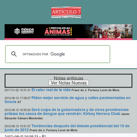
Notas antiguas
El valor real de la vida
2017-01-22 15:51:41
Franz de J. Fortuny Loret de Mola
Piden mejor servicio de agua y calles pavimentadas en
2012-06-12 17:08:27
Sotuta
A7
Será culpa de la gobernadora y de otros prominentes
2012-06-12 16:55:20
priístas los casos de dengue que vendrán: Kirbey Herrera Chab
Javier
Eduardo Cámara Menéndez
Tendencias después del debate presidencial del 10 de
2012-06-12 13:51:57
junio de 2012
Franz de J. Fortuny Loret de Mola
2012-06-11 10:56:25
-
A7