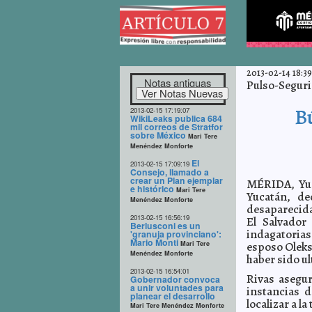
2013-02-14 18:39
Notas antiguas
Pulso-Segurid
B
2013-02-15 17:19:07
WikiLeaks publica 684
mil correos de Stratfor
sobre México
Mari Tere
Menéndez Monforte
El
2013-02-15 17:09:19
Consejo, llamado a
crear un Plan ejemplar
MÉRIDA, Yuca
e histórico
Mari Tere
Yucatán, de
Menéndez Monforte
desaparecida
2013-02-15 16:56:19
El Salvador
Berlusconi es un
indagatorias
'granuja provinciano':
Mario Monti
Mari Tere
esposo Oleks
Menéndez Monforte
haber sido u
2013-02-15 16:54:01
Rivas asegur
Gobernador convoca
a unir voluntades para
instancias d
planear el desarrollo
localizar a la 
Mari Tere Menéndez Monforte