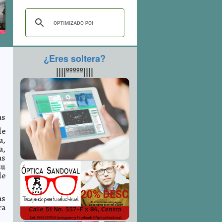
¿Eres soltera?
||||ººººº||||
as
de
a,
a,
as
su
de
as
ra