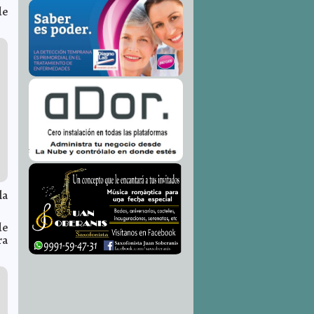
de
la
de
ra