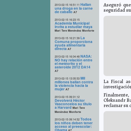
Aseguró que 
Hallan
2013-02-15 16:51:11
una droga en la carne
seguridad su
de caballo
A7
2013-02-15 16:23:15
Academia Municipal
invita a estudiar maya
Mari Tere Menéndez Monforte
La
2013-02-15 16:21:39
Comuna proporciona
ayuda alimentaria
directa
A7
NASA:
2013-02-15 16:04:48
NO hay relación entre
el meteorito y el
asteroide 2012 DA14
A7
Mil
2013-02-15 13:05:53
La Fiscal a
millones bailan contra
la violencia hacia la
investigació
mujer
A7
Finalmente,
2013-02-15 09:31:12
Oleksandr Ba
Devolverá Héctor
Vasconcelos su título
reclamar su 
a Harvard
Mari Tere
Menéndez Monforte
Todos
2013-02-15 09:14:52
los niños deben tener
acceso al preescolar:
Obama
A7