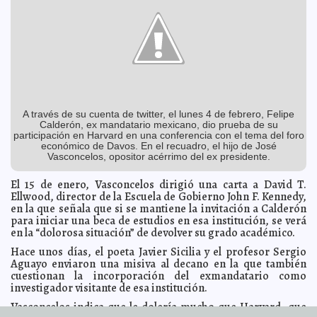
Edil perredista, a favor de préstamo del Ayuntamiento
2013-02-15 21:42:37
Mari Tere Menéndez Monforte
Afilan cuchillos Bertone y Sodano
2013-02-15 21:39:45
A7
Encuentran cadáver en descomposición en Santiago
2013-02-15 21:31:20
Mari Tere Menéndez Monforte
Quintana Roo, Estado con mayor índice de violaciones
2013-02-15 21:28:19
A7
A través de su cuenta de twitter, el lunes 4 de febrero, Felipe
Asteroide 2012 DA14 pasó de largo
2013-02-15 19:14:25
A7
Calderón, ex mandatario mexicano, dio prueba de su
participación en Harvard en una conferencia con el tema del foro
Exportadores, optimistas por precio de mero y pulpo
2013-02-15 18:58:19
A7
económico de Davos. En el recuadro, el hijo de José
Tragedia: atropellan a un frutero en Cordemex
2013-02-15 18:36:35
Vasconcelos, opositor acérrimo del ex presidente.
Mari Tere
Menéndez Monforte
El 15 de enero, Vasconcelos dirigió una carta a David T.
La llegada del 'Carnival Triumph' a Alabama
2013-02-15 18:31:33
A7
Ellwood, director de la Escuela de Gobierno John F. Kennedy,
Sofía Castro llama a delegados a defender intereses
2013-02-15 17:53:02
en la que señala que si se mantiene la invitación a Calderón
ciudadanos
Mari Tere Menéndez Monforte
para iniciar una beca de estudios en esa institución, se verá
Priistas podrán postularse como candidatos
en la “dolorosa situación” de devolver su grado académico.
2013-02-15 17:51:20
ciudadanos
Mari Tere Menéndez Monforte
Hace unos días, el poeta Javier Sicilia y el profesor Sergio
Fiscalía enseña perspectiva de género a policías
2013-02-15 17:32:49
Mari
Aguayo enviaron una misiva al decano en la que también
Tere Menéndez Monforte
cuestionan la incorporación del exmandatario como
WikiLeaks publica 684 mil correos de Stratfor sobre
investigador visitante de esa institución.
2013-02-15 17:19:07
México
Mari Tere Menéndez Monforte
Vasconcelos indica que le dolería mucho que Harvard, que
El Consejo, llamado a crear un Plan ejemplar e histórico
2013-02-15 17:09:19