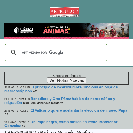
Notas antiguas
El principio de incertidumbre funciona en objetos
2013-02-16 10:21:15
macroscópicos
A7
Benedicto y Otto Pérez hablan de narcotráfico y
2013-02-16 10:14:53
migración
Mari Tere Menéndez Monforte
El Vaticano quiere adelantar la elección del nuevo Papa
2013-02-16 10:12:51
A7
Un Papa negro, como mosca en leche: Monseñor
2013-02-16 10:10:51
González
A7
2013-02-15 09:31:12
-
Mari Tere Menéndez Monforte