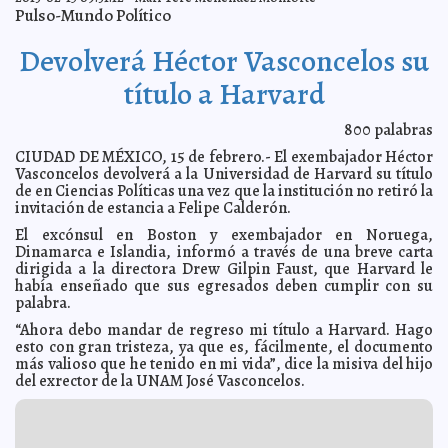
OCDE pide a México reducir barreras a la inversión
2013-02-16 10:08:26
A7
Pulso-Mundo Político
Benedicto recibió al Presidente de Rumanía
2013-02-16 10:06:57
A7
Devolverá Héctor Vasconcelos su
'Guerra de divisas', peligrosa: Carstens
2013-02-16 10:05:34
A7
Gobierno de Israel indemnizará a la familia del
2013-02-16 10:03:15
título a Harvard
'Prisionero X'
A7
Murió el flamante Embajador de Grecia en México
2013-02-16 10:01:46
Mari
800
palabras
Tere Menéndez Monforte
CIUDAD DE MÉXICO, 15 de febrero.- El exembajador Héctor
Investigan donativo de 60 mdd a Legionarios de Cristo
2013-02-16 10:00:23
Vasconcelos devolverá a la Universidad de Harvard su título
A7
de en Ciencias Políticas una vez que la institución no retiró la
Brote de gripe aviar en siete granjas de Guanajuato
2013-02-16 09:59:00
A7
invitación de estancia a Felipe Calderón.
Ernst von Freyberg, nuevo Presidente del Banco
2013-02-16 09:56:54
El excónsul en Boston y exembajador en Noruega,
Vaticano
Mari Tere Menéndez Monforte
Dinamarca e Islandia, informó a través de una breve carta
Ex alcaldesa defiende sus luminarias
2013-02-15 21:55:20
dirigida a la directora Drew Gilpin Faust, que Harvard le
Mari Tere Menéndez
Monforte
había enseñado que sus egresados deben cumplir con su
palabra.
Terminó viernes cósmico con más de mil rusos
2013-02-15 21:53:05
lesionados
A7
“Ahora debo mandar de regreso mi título a Harvard. Hago
Atrapan por robo a un gerente
2013-02-15 21:50:28
esto con gran tristeza, ya que es, fácilmente, el documento
Mari Tere Menéndez Monforte
más valioso que he tenido en mi vida”, dice la misiva del hijo
Trozos del meteorito valdrían 10 veces su peso en oro
2013-02-15 21:48:16
del exrector de la UNAM José Vasconcelos.
Mari Tere Menéndez Monforte
Infante al borde de la muerte por ingerir raticida
2013-02-15 21:46:51
Mari Tere
Menéndez Monforte
Presentan avances del Parque Lineal
2013-02-15 21:44:38
A7