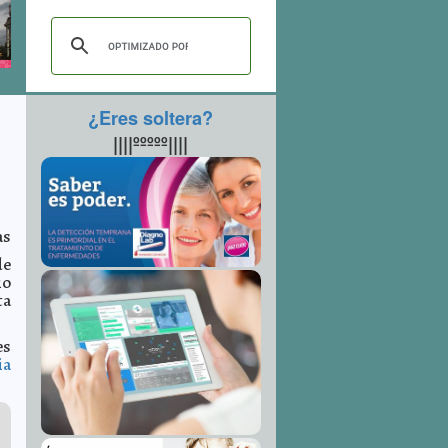
¿Eres soltera?
||||ººººº||||
as
de
io
ta
es
ia