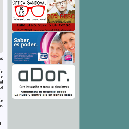
as
de
de
al
de
de
e.
n