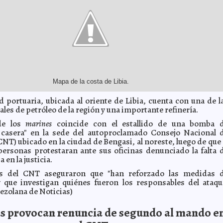
Mapa de la costa de Libia.
d portuaria, ubicada al oriente de Libia, cuenta con una de l
les de petróleo de la región y una importante refinería.
de los
marines
coincide con el estallido de una bomba 
n casera" en la sede del autoproclamado Consejo Nacional 
NT) ubicado en la ciudad de Bengasi, al noreste, luego de que 
rsonas protestaran ante sus oficinas denunciado la falta 
 en la justicia.
s del CNT aseguraron que "han reforzado las medidas 
 que investigan quiénes fueron los responsables del ataqu
ezolana de Noticias)
s provocan renuncia de segundo al mando e