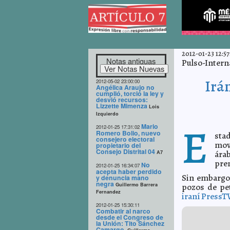
2012-01-23 12:57
Notas antiguas
Pulso-Intern
Irá
2012-05-02 23:00:00
Angélica Araujo no
cumplió, torció la ley y
desvió recursos:
Lizzette Mimenza
Lois
Izquierdo
E
Mario
2012-01-25 17:31:02
Romero Bolio, nuevo
stad
consejero electoral
mov
propietario del
Consejo Distrital 04
ára
A7
prem
No
2012-01-25 16:34:07
acepta haber perdido
Sin embargo,
y denuncia mano
negra
Guillermo Barrera
pozos de pet
Fernandez
iraní PressT
2012-01-25 15:30:11
Combatir al narco
desde el Congreso de
la Unión: Tito Sánchez
Camargo.