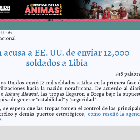
:35
-
A7
acional
n acusa a EE. UU. de enviar 12,000
soldados a Libia
538
palabr
os Unidos envió 12 mil soldados a Libia en la primera fase 
ilizaciones hacia la nación norafricana. De acuerdo al diar
be
Asharq Alawsat
, las tropas llegaron a Brega bajo la supues
isa de generar "estabilidad" y "seguridad".
 se espera que las tropas tomen el control de los principal
róleo y demás puertos estratégicos,
como reseñó la agenc
V
.