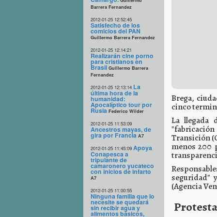
Guillermo
Barrera Fernandez
2012-01-25 12:52:45
Satisfecho de los
comicios del PAN
Guillermo Barrera Fernandez
2012-01-25 12:14:21
Realizarán cine porno
para cristianos en
Brasil
Guillermo Barrera
Fernandez
La
2012-01-25 12:13:14
última hora de la
Brega, ciuda
humanidad:
Apocalíptico tour por
cinco termina
Rusia
Federico Wilder
La llegada 
2012-01-25 11:53:09
"fabricació
Ancestros mayas, de
gira por Francia
Transición (C
A7
menos 200 pe
Apoya
2012-01-25 11:45:09
Conapesca a
transparencia
tripulante de
camaronero yucateco
Responsable
con inicios de infarto
seguridad" y
A7
(Agencia Ven
2012-01-25 11:00:55
Ninguna familia que lo
necesite se quedará
Protesta
sin recibir agua y
alimentos básicos,