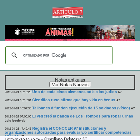
Notas antiguas
Uno de cada cinco alemanes odia a los judíos
2012-01-24 10:16:28
A7
Científico ruso afirma que hay vida en Venus
2012-01-24 10:10:01
A7
Talibanes difunden ejecución de 15 soldados (vídeo)
2012-01-24 10:04:30
A7
El PRI creó la banda de Los Trompos para robar urnas
2012-01-24 07:00:00
Lois Izquierdo
Registra el CONOCER 97 instituciones y
2012-01-23 17:49:43
organizaciones autorizadas para evaluar y/o certificar competencias
en 2011
A7
2012-01-20 16:50:26
-
Guardiano Delatorre S.J.