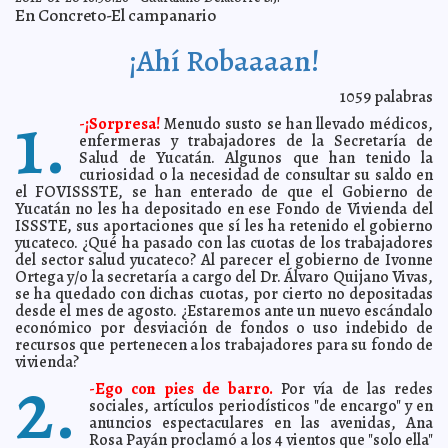
En Concreto-El campanario
Laura Dekker, la más joven en dar la vuelta al mundo
2012-01-23 16:27:21
A7
Las mujeres de Newt Gingrich
2012-01-23 13:01:56
A7
¡Ahí Robaaaan!
Irán acusa a EE. UU. de enviar 12,000 soldados a Libia
2012-01-23 12:57:35
A7
1059
palabras
1.
Tragedia turca: homófobo asesina a su hijo gay
2012-01-23 12:54:33
A7
-
¡Sorpresa!
Menudo susto se han llevado médicos,
Cómo mentir con estadísticas
2012-01-23 12:52:35
De Varios Autores
enfermeras y trabajadores de la Secretaría de
Salud de Yucatán. Algunos que han tenido la
Ejército canadiense cancela pedido de 20,000 pelotas
2012-01-23 12:51:26
anti-estrés
curiosidad o la necesidad de consultar su saldo en
A7
el FOVISSSTE, se han enterado de que el Gobierno de
Obama centrará su campaña en la economía y el
2012-01-23 12:46:50
Yucatán no les ha depositado en ese Fondo de Vivienda del
turismo
A7
ISSSTE, sus aportaciones que sí les ha retenido el gobierno
Los patios de Servilimpia, cementerio de camiones,
2012-01-23 12:43:53
yucateco. ¿Qué ha pasado con las cuotas de los trabajadores
denuncia el regidor Jaime Casanova
A7
del sector salud yucateco? Al parecer el gobierno de Ivonne
Intenso trabajo de precampaña de Rosa Adriana Díaz
Ortega y/o la secretaría a cargo del Dr. Álvaro Quijano Vivas,
2012-01-23 12:34:29
A7
se ha quedado con dichas cuotas, por cierto no depositadas
desde el mes de agosto. ¿Estaremos ante un nuevo escándalo
Ratifica México que industria atunera del país
2012-01-23 12:08:29
desarrolla una pesca sustentable
económico por desviación de fondos o uso indebido de
A7
recursos que pertenecen a los trabajadores para su fondo de
Renán Barrera, candidato a alcalde de Mérida
2012-01-23 12:07:16
Guillermo
vivienda?
2.
Barrera Fernandez
-
Ego con pies de barro.
Por vía de las redes
Comienza el contragolpe a la agenda LGBT de Obama
2012-01-23 11:45:13
sociales, artículos periodísticos "de encargo" y en
Guillermo Barrera Fernandez
anuncios espectaculares en las avenidas, Ana
Exámenes simultáneos para supervisores y
2012-01-23 10:08:12
Rosa Payán proclamó a los 4 vientos que "solo ella"
capacitadores
Guillermo Barrera Fernandez