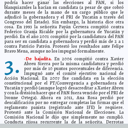
podría hacer ganar las elecciones al PAN, si los
Renán Barrera: Candidato del PAN para Mérida
blanquiazules la hacían su candidata (a pesar de que cobró
2012-01-22 17:15:54
A7
durante meses de la mano de un cargo público que le
Nigeria: secta islamista mata a más de 160 personas
2012-01-22 11:29:18
A7
adjudicó la gobernadora y el PRI de Yucatán a través del
Periódico argentino se burla de judíos víctimas de los
Congreso del Estado). Sin embargo, la historia dice otra
2012-01-22 11:25:22
nazis
A7
cosa. En 1993 la señorita Payán Cervera compitió contra
Federico Granja Ricalde por la gubernatura de Yucatán y
Cocodrilo devora a niña
2012-01-22 11:22:05
A7
perdió. En el año 2001 compitió por la candidatura del PAN
Crece Newt Gingrich
2012-01-22 11:18:30
para ser su candidata a gobernadora y perdió más de 2 a 1
A7
contra Patricio Patrón. Protestó los resultados ante Felipe
Sale a relucir racismo de republicano Mitt Romney
2012-01-22 11:08:59
A7
Bravo Mena, aunque no los impugnó formalmente.
3.
Le bloquean su facebook porque dijo que Clinton es 'el
2012-01-21 15:57:21
eslabón perdido entre las aves carroñeras y la especie humana'
-
De bajadita.
En 2006 compitió contra Xavier
A7
Abreu Sierra por la misma candidatura y perdió
Suspenden experimentos con cepas mutantes de gripe
2012-01-21 13:03:14
por más de 10 puntos porcentuales de diferencia.
aviar
A7
Impugnó ante el comité ejecutivo nacional de
Esperan vender cuadro de Francis Bacon en 28
2012-01-21 12:59:04
Acción Nacional. En 2007 fue candidata en la elección
millones de dólares
A7
constitucional por el PT/Convergencia a gobernadora de
Yucatán y perdió (aunque logró desacreditar a Xavier Abreu
Confirman que régimen de Gadafi tenía armas
2012-01-21 12:55:36
químicas no declaradas
y con la división hacer que el PAN fuera vencido por el PRI de
A7
Ivonne Ortega). Ahora en 2011, Ana Rosa perdió por
Republicano Mitt Romney ofrece un muro en la frontera
2012-01-21 12:53:29
descalificación por no entregar completas las firmas que el
A7
reglamento panista (registrado ante IFE) le requiere.
Misterioso diálogo Kissinger-Putin
2012-01-21 12:51:11
A7
Protestó ante la Comisión Nacional de Elecciones. La
Comisión Nacional le dijo que simplemente no cumplió.
'Basura las declaraciones de mi ex': Gingrich (vídeo)
2012-01-21 12:47:26
A7
Conducta rijosa recurrente la de la señorita. Derrotas
"Motul seguirá siendo azul": Vicente Euán Andueza
2012-01-21 11:34:15
recurrentes las de Ana Rosa, en su obsesión por ser
A7