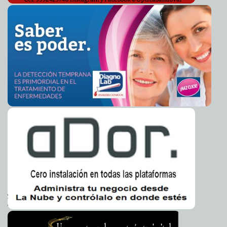
Ninguna familia que lo necesite se quedará sin recibir
2012-01-25 11:00:55
agua y alimentos básicos, afirma Heriberto Félix Guerra
Guillermo Barrera
Fernandez
'Mantener viva la promesa': Obama
2012-01-25 10:57:15
A7
Piden a Angela Merkel meter velocidad
2012-01-25 10:54:13
A7
Medicamentos matan a más de 25 pakistaníes
2012-01-25 10:50:07
A7
Niegan libertad condicional a fundador de Megaupload
2012-01-25 10:46:00
A7
Tormenta solar: lo peor puede estar por llegar (vídeo)
2012-01-25 10:31:02
A7
Cofundador de Apple reconoce superioridad de
2012-01-25 10:27:42
Android
A7
Dios es padre común de todos los seres vivientes:
2012-01-24 11:49:03
Mons. Pedro Agustín Rivera Díaz
Guillermo Barrera Fernandez
Custodios de tratado pro-vida promueven el aborto
2012-01-24 11:38:09
Guillermo Barrera Fernandez
Firman convenio para instalar en escuelas casillas
2012-01-24 11:10:41
electorales
Guillermo Barrera Fernandez
Hombre con síndrome de cautiverio pide que lo maten
2012-01-24 11:07:02
A7
Francia devuelve veinte cabezas a Nueva Zelanda
2012-01-24 10:55:56
A7
Obama reafirma su compromiso con 'el derecho al
2012-01-24 10:50:13