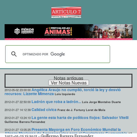
Notas antiguas
Angélica Araujo no cumplió, torció la ley y desvió
2012-05-02 23:00:00
recursos: Lizzette Mimenza
Lois Izquierdo
Ladrón que roba a ladrón...
2012-01-27 22:50:00
Luis Jorge Montalvo Duarte
Calidad cívica
2012-01-27 14:12:39
Franz de J. Fortuny Loret de Mola
La gente esta harta de políticos flojos: Salvador Vitelli
2012-01-27 13:24:10
Guillermo Barrera Fernandez
Presenta Mayorga en Foro Económico Mundial la
2012-01-27 13:05:25
Alianza Mexicana de Agronegocios para el Crecimiento Sustentable
A7
2012-01-25 15:30:11
-
Guillermo Barrera Fernandez