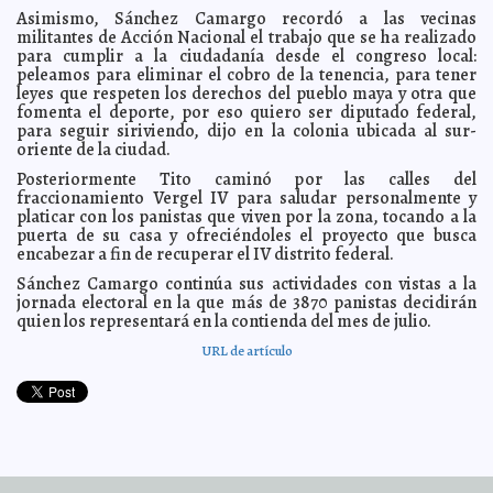
Primera Ministra de Australia huye despavorida
2012-01-27 10:44:05
A7
Asimismo, Sánchez Camargo recordó a las vecinas
militantes de Acción Nacional el trabajo que se ha realizado
Morenas vs rubias
2012-01-27 09:47:42
Lois Izquierdo
para cumplir a la ciudadanía desde el congreso local:
Elabora SEDESOL paquetes alimentarios adicionales
2012-01-27 09:14:24
peleamos para eliminar el cobro de la tenencia, para tener
por la sequia
Guillermo Barrera Fernandez
leyes que respeten los derechos del pueblo maya y otra que
fomenta el deporte, por eso quiero ser diputado federal,
Sesión para modificar comisiones en el congreso
2012-01-26 14:10:02
Guillermo Barrera Fernandez
para seguir siriviendo, dijo en la colonia ubicada al sur-
oriente de la ciudad.
Tito Sánchez Camargo ofrece resultados legislativos
2012-01-26 13:54:52
concretos
Guillermo Barrera Fernandez
Posteriormente Tito caminó por las calles del
fraccionamiento Vergel IV para saludar personalmente y
Se refuerza la ayuda humanitaria para que ninguna
2012-01-26 13:42:55
familia se quede sin recibir agua para consumo humano, insumos
platicar con los panistas que viven por la zona, tocando a la
alimentarios básicos, cobijas y recursos del Programa de Empleo
puerta de su casa y ofreciéndoles el proyecto que busca
Temporal
Guillermo Barrera Fernandez
encabezar a fin de recuperar el IV distrito federal.
Hugo González Crespo, mintió
2012-01-26 12:44:54
Guillermo Barrera Fernandez
Sánchez Camargo continúa sus actividades con vistas a la
El desayuno, esencial en los niños
2012-01-26 11:53:33
Lois Izquierdo
jornada electoral en la que más de 3870 panistas decidirán
quien los representará en la contienda del mes de julio.
Exponen capa de seda de arañas
2012-01-26 10:23:33
A7
«Mein Kampf» no se publicará en Alemania
URL de artículo
2012-01-26 10:17:44
A7
EE. UU. y la OTAN sitúan efectivos en el Estrecho de
2012-01-26 10:12:13
Ormuz
A7
Metal ayuda a detección temprana del cáncer
2012-01-26 10:02:29
A7
Demi Moore, al hospital por amor tirano
2012-01-26 09:57:21
A7
EE. UU. entró a Somalia a rescatar a dos rehenes
2012-01-26 09:54:19
A7