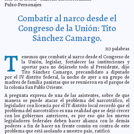
Pulso-Personajes
Cuantiosos recursos de la SCT para modernizar
2012-01-27 13:02:58
carreteras rurales en Hidalgo
A7
Combatir al narco desde el
Más de 900 líderes integran los Comités de Gestión por
2012-01-27 12:47:28
Competencias promovidos por el CONOCER
A7
Congreso de la Unión: Tito
Los nacidos en diciembre y enero podrán ser
2012-01-27 12:42:41
funcionarios de casilla
A7
Sánchez Camargo.
Se prepara la fiesta anual de Tunkás en honor de Santo
2012-01-27 12:38:11
Tomás Apòstol
A7
313
palabras
T
Las escuelas y universidades cambian Microsoft Office
2012-01-27 11:34:35
por Google
enemos que combatir al narco desde el Congreso de
A7
la Unión, legislar, fortalecer las instituciones y
Las mujeres fingen en la cama para ‘retener’ a sus
2012-01-27 11:25:51
aportar para no dejárselo todo al Presidente, dijo
parejas
A7
Tito Sánchez Camargo, precandidato a diputado
Peligroso sodomita el ex árbitro FIFA Óscar Julián Ruiz
2012-01-27 11:21:12
por el IV distrito federal, la noche de ayer a un grupo de
(vídeo)
A7
madres de familia panistas que se reunieron en el parque de
El tener sexo puede aliviar el sintoma de la congestión
la colonia San Pablo Oriente.
2012-01-27 11:09:23
nasal
A7
A pregunta expresa de una de las asistentes, sobre de que
Costará unos diez mil dólares viajar al Mundial 2014
2012-01-27 11:03:30
A7
manera se puede atacar el problema del narcotráfico, el
legislador con licencia por el IV distrito local recordó que el
Nacieron sixtillizos en Afganistán
2012-01-27 10:58:03
A7
problema del narcotráfico es una realidad que se dejó crecer
Gingrich promete la Luna
2012-01-27 10:53:51
A7
con los gobiernos anteriores, es por eso que los nuevos
legisladores federales deben hacer alianza con lo demás
Intentan detectar el autismo en bebés
2012-01-27 10:50:26
A7
poderes a fin de hacer un frente común en contra de este
Jueza africana de armas tomar
2012-01-27 10:47:49
A7
problema que está asolando a nuestro país, ratificó.