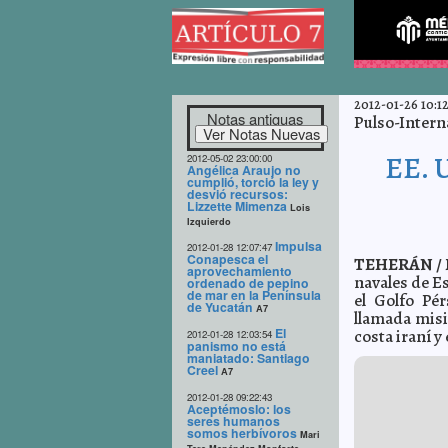
2012-01-26 10:12
Notas antiguas
Pulso-Intern
EE. U
2012-05-02 23:00:00
Angélica Araujo no
cumplió, torció la ley y
desvió recursos:
Lizzette Mimenza
Lois
Izquierdo
Impulsa
2012-01-28 12:07:47
Conapesca el
TEHERÁN / E
aprovechamiento
navales de E
ordenado de pepino
de mar en la Península
el Golfo Pé
de Yucatán
A7
llamada mis
El
costa iraní y
2012-01-28 12:03:54
panismo no está
maniatado: Santiago
Creel
A7
2012-01-28 09:22:43
Aceptémoslo: los
seres humanos
somos herbívoros
Mari