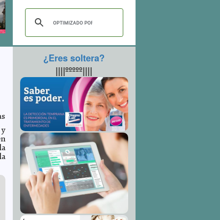
¿Eres soltera?
||||ººººº||||
as
 y
en
la
la