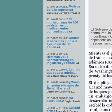
Tere Menéndez Monforte
Motivos
2012-01-28 09:22:20
para la esperanza
Guillermo Barrera Fernandez
Ya
2012-01-28 09:21:15
murieron más de 100
pakistaníes por
medicamentos
El Gobierno de
contaminados
A7
contra Irán, l
por Barack O
Obama
2012-01-28 09:18:36
dependencias e
le saca más jugo a la
según han con
ejecución de Bin
Laden
A7
Mientras el 
2012-01-28 09:15:39
Detectan virus
de Irán el 31
Schmallenberg en
Islámica (CG
Inglaterra y Francia
A7
Estrecho de 
Ladrón
2012-01-27 22:50:00
de Washingt
que roba a ladrón...
prosiguió los
Luis Jorge Montalvo Duarte
¿Como
El desplieg
2012-01-27 16:50:33
entender el triunfo de
alcanzó mayo
Renán Barrera?
de buques po
Guardiano Delatorre S.J.
un embargo 
¡Al
2012-01-27 16:50:00
desarrollo n
estilo Peña!
Goyito Zavala
recibió la or
Calidad
2012-01-27 14:12:39
iraní, cont
cívica
Franz de J. Fortuny