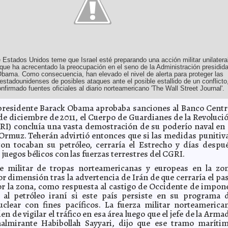
 Estados Unidos teme que Israel esté preparando una acción militar unilatera
o que ha acrecentado la preocupación en el seno de la Administración presidid
bama. Como consecuencia, han elevado el nivel de alerta para proteger las
stadounidenses de posibles ataques ante el posible estallido de un conflicto
firmado fuentes oficiales al diario norteamericano 'The Wall Street Journal'.
presidente Barack Obama aprobaba sanciones al Banco Centr
 de diciembre de 2011 , el Cuerpo de Guardianes de la Revoluci
RI) concluía una vasta demostración de su poderío naval en 
Ormuz. Teherán advirtió entonces que si las medidas punitiv
on tocaban su petróleo, cerraría el Estrecho y días despu
 juegos bélicos con las fuerzas terrestres del CGRI.
ue militar de tropas norteamericanas y europeas en la zo
r dimensión tras la advertencia de Irán de que cerraría el pa
r la zona, como respuesta al castigo de Occidente de impon
al petróleo iraní si este país persiste en su programa 
uclear con fines pacíficos. La fuerza militar norteamerica
den de vigilar el tráfico en esa área luego que el jefe de la Arma
raalmirante Habibollah Sayyari, dijo que ese tramo maríti