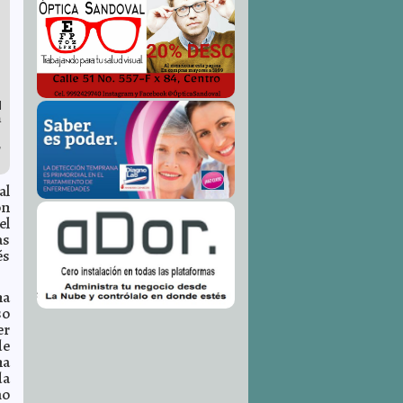
l
a
,
al
ón
el
as
és
na
so
er
de
na
da
mo