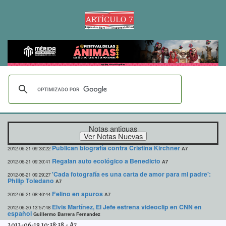
Notas antiguas
Publican biografía contra Cristina Kirchner
2012-06-21 09:33:22
A7
Regalan auto ecológico a Benedicto
2012-06-21 09:30:41
A7
'Cada fotografía es una carta de amor para mi padre':
2012-06-21 09:29:27
Philip Toledano
A7
Felino en apuros
2012-06-21 08:40:44
A7
Elvis Martínez, El Jefe estrena videoclip en CNN en
2012-06-20 13:57:48
español
Guillermo Barrera Fernandez
2012-06-19 10:38:38
-
A7