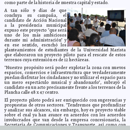
como parte de la historia de nuestra capital y estado.
Empresarial
A7
A tan sólo 9 días de que
Rolando Zapata copia proyecto de Patricio Patrón
2012-06-20 09:27:06
Lois
concluya su campaña, el
Izquierdo
candidato de Acción Nacional
G20 se compromete a salvar el euro
2012-06-20 08:25:42
A7
a la presidencia municipal
Se recupera de un arponazo que le atravesó el cráneo
expuso este proyecto "que será
2012-06-20 08:22:09
A7
uno de los más ambiciosos
durante mi administración" y
Revelan vídeo de Shakira a los 13 años
2012-06-20 08:20:02
A7
en ese sentido, escuchó los
Choque Argentina-Gran Bretaña en Los Cabos
2012-06-20 08:17:58
planteamientos de estudiantes de la Universidad Marista
A7
que elaboraron un proyecto piloto para el rescate de estos
Los deportistas mejor pagados del mundo
2012-06-20 08:15:27
A7
terrenos cuya extensión es de 12 hectáreas.
Escándalo del Vaticano es culpa del demonio y de Dan
2012-06-20 08:13:06
Brown: Bertone
"Nuestro propósito será poder explotar la zona con nuevos
A7
espacios, comercios e infraestructura que verdaderamente
Confiesa Obama que teme perder las elecciones
2012-06-20 08:10:55
A7
puedan disfrutar los ciudadanos y no utilizar el espacio para
un mero espectáculo musical y abandonarlo", subrayó el
Pescan a Obispo en pleno cuchi-cuchi
2012-06-20 08:05:35
A7
candidato en un acto precisamente frente a los terrenos de la
Carstens y el buey de la barranca
2012-06-20 08:03:47
A7
Plancha calle 48 x 47 centro.
Margarita Zavala no pudo estar en la Cumbre del G20
2012-06-20 08:01:07
A7
El proyecto piloto podrá ser enriquecido con sugerencias y
propuestas de otros sectores. "Tendremos que profundizar
En el debate #YoSoy132, Josefina se gana confianza de
2012-06-20 07:58:23
los jóvenes
y analizar sus alcances, sin embargo, hoy es proyecto viable
A7
sobre el cual ya han avance en acuerdos con los acuerdos
Revelan torturas que sufrió la Presidenta de Brasil
2012-06-20 07:56:12
A7
involucrados que van desde la empresa concesionaria, la
No puede pretender ser gobernador quien fue el
Secretaría de Comunicaciones y Transporte, así como con
2012-06-19 13:44:29
promotor de las propuestas incumplidas de este gobierno : Joaquín
los jóvenes que se han integrado a este iniciativa", dijo el ex