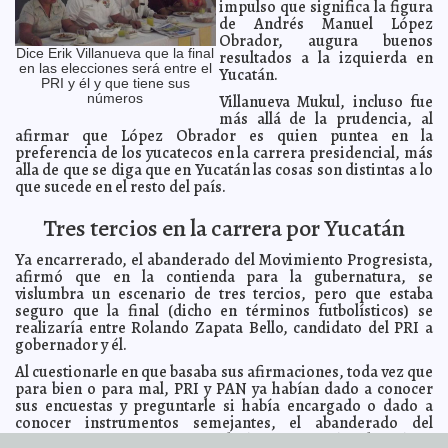
impulso que significa la figura
Cumbre del G20: optimismo y compromiso
de Andrés Manuel López
2012-06-19 08:59:44
A7
Obrador, augura buenos
EE. UU. pide tiempo para Grecia; Merkel, inconmovible
2012-06-19 08:57:42
Dice Erik Villanueva que la final
resultados a la izquierda en
A7
en las elecciones será entre el
Yucatán.
PRI y él y que tiene sus
Shakira tendría peligrosa enfermedad
2012-06-19 08:55:52
A7
Villanueva Mukul, incluso fue
números
El NYT dedica amplio reportaje a 'El Chapo' Guzmán
2012-06-19 08:52:35
más allá de la prudencia, al
A7
afirmar que López Obrador es quien puntea en la
Josefina, la verdadera candidata ciudadana: Catón
2012-06-19 08:49:34
A7
preferencia de los yucatecos en la carrera presidencial, más
Falso hongo nuclear aterrorizó a pekineses
2012-06-19 08:47:00
alla de que se diga que en Yucatán las cosas son distintas a lo
A7
que sucede en el resto del país.
Mitt Romney no ayudará a Europa
2012-06-19 08:42:33
A7
El ginseng fortalece a enfermos de cáncer
2012-06-19 08:38:49
A7
Tres tercios en la carrera por Yucatán
Obama y Putin piden fin de la violencia en Siria
2012-06-19 08:36:56
A7
Ya encarrerado, el abanderado del Movimiento Progresista,
México participa en el tratado comercial más ambicioso
2012-06-19 08:32:01
afirmó que en la contienda para la gubernatura, se
de la historia
Franz de J. Fortuny Loret de Mola
vislumbra un escenario de tres tercios, pero que estaba
PRI "recicla" proyecto panista para el desarrollo
seguro que la final (dicho en términos futbolísticos) se
2012-06-18 15:32:42
económico
Lois Izquierdo
realizaría entre Rolando Zapata Bello, candidato del PRI a
gobernador y él.
Diego Galé se reúne Entre Amigos para grabar DVD
2012-06-18 13:53:43
Guillermo Barrera Fernandez
Al cuestionarle en que basaba sus afirmaciones, toda vez que
Informe demuestra que la crianza de niños por
para bien o para mal, PRI y PAN ya habían dado a conocer
2012-06-18 13:31:10
homosexuales no iguala a la del matrimonio heterosexual
Guillermo
sus encuestas y preguntarle si había encargado o dado a
Barrera Fernandez
conocer instrumentos semejantes, el abanderado del
Movimiento Progresista, indicó a imitación de López
Gobierno de ciudadanos: Salvador Vitelli
2012-06-18 13:16:14
Guillermo Barrera