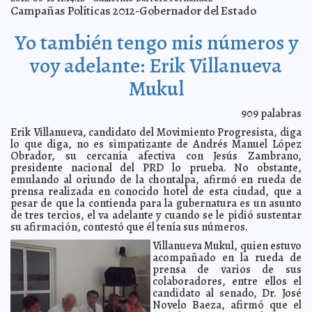
Brown: Bertone
A7
Campañas Políticas 2012-Gobernador del Estado
Confiesa Obama que teme perder las elecciones
2012-06-20 08:10:55
A7
Yo también tengo mis números y
Pescan a Obispo en pleno cuchi-cuchi
2012-06-20 08:05:35
A7
Carstens y el buey de la barranca
2012-06-20 08:03:47
voy adelante: Erik Villanueva
A7
Margarita Zavala no pudo estar en la Cumbre del G20
2012-06-20 08:01:07
A7
Mukul
En el debate #YoSoy132, Josefina se gana confianza de
2012-06-20 07:58:23
los jóvenes
A7
909
palabras
Revelan torturas que sufrió la Presidenta de Brasil
2012-06-20 07:56:12
A7
Erik Villanueva, candidato del Movimiento Progresista, diga
No puede pretender ser gobernador quien fue el
2012-06-19 13:44:29
lo que diga, no es simpatizante de Andrés Manuel López
promotor de las propuestas incumplidas de este gobierno : Joaquín
Díaz Mena
Obrador, su cercanía afectiva con Jesús Zambrano,
Guillermo Barrera Fernandez
presidente nacional del PRD lo prueba. No obstante,
Pide el PAN un rol más activo de los ciudadanos en la
2012-06-19 11:14:09
emulando al oriundo de la chontalpa, afirmó en rueda de
vida política
A7
prensa realizada en conocido hotel de esta ciudad, que a
La incontinencia urinaria afecta tanto a hombres como
2012-06-19 11:10:20
pesar de que la contienda para la gubernatura es un asunto
a mujeres: IMSS
A7
de tres tercios, el va adelante y cuando se le pidió sustentar
su afirmación, contestó que él tenía sus números.
Debate estatal, mala noche para Zapata Bello
2012-06-19 11:00:29
Lois
Izquierdo
Villanueva Mukul, quien estuvo
Gobiernos de ciudadanos propone Salvador Vitelli
acompañado en la rueda de
2012-06-19 10:45:48
A7
prensa de varios de sus
Renán Barrera presenta proyecto piloto “Parque
2012-06-19 10:38:38
colaboradores, entre ellos el
Central”, que estaría ubicado en los terrenos de la Plancha
A7
candidato al senado, Dr. José
Debate de candidatos deja en claro quién es quien
2012-06-19 10:09:00
Novelo Baeza, afirmó que el
Guillermo Barrera Fernandez