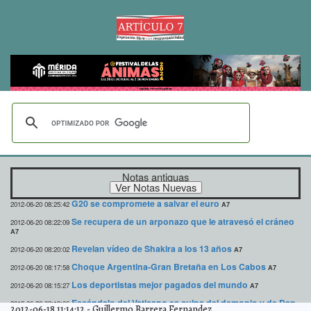
Notas antiguas
G20 se compromete a salvar el euro
2012-06-20 08:25:42
A7
Se recupera de un arponazo que le atravesó el cráneo
2012-06-20 08:22:09
A7
Revelan vídeo de Shakira a los 13 años
2012-06-20 08:20:02
A7
Choque Argentina-Gran Bretaña en Los Cabos
2012-06-20 08:17:58
A7
Los deportistas mejor pagados del mundo
2012-06-20 08:15:27
A7
Escándalo del Vaticano es culpa del demonio y de Dan
2012-06-20 08:13:06
2012-06-18 11:14:12
-
Guillermo Barrera Fernandez