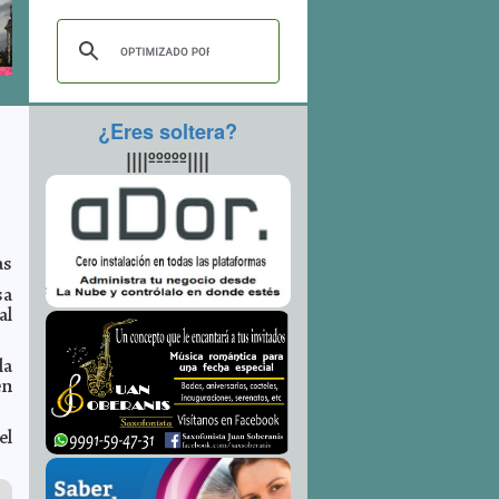
¿Eres soltera?
||||ººººº||||
as
sa
al
la
en
el