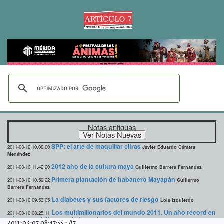
Notas antiguas
SPP: el arte de maquillar cifras
2011-03-12 10:00:00
Javier Eduardo Cámara
Menéndez
2012 año de la cultura maya
2011-03-10 11:42:20
Guillermo Barrera Fernandez
Primera plantación de habanero Mayapán
2011-03-10 10:59:22
Guillermo
Barrera Fernandez
La diabetes y sus factores de riesgo
2011-03-10 09:53:05
Lois Izquierdo
Los multimillonarios del mundo 2011. Un año récord en
2011-03-10 08:25:11
números, el dinero y de impacto
A7
2011-03-07 08:47:55
-
A7