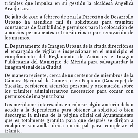
trámites que impulsa en su gestión la alcaldesa Angélica
Con la garantía de próximas mejoras, celebra su 36
Araujo Lara.
2011-03-09 11:45:49
aniversario el zoológico de Tizimín
A7
De julio de 2010 a febrero de 2011 la Dirección de Desarrollo
Participan 650 mil personas en efusivo cierre de Ciudad
2011-03-09 11:42:13
Urbano ha atendido mil 81 solicitudes para tramitar
Carnaval 2011
A7
constancias de factibilidad y permisos para la colocación de
Refrendan en Carnaval su popularidad Angelique
anuncios permanentes o transitorios o por renovación de
2011-03-09 11:39:07
Boyer y Valentino Lanús
A7
los mismos.
Las mujeres, protagonistas en la edificación de Mérida
2011-03-09 11:32:45
El Departamento de Imagen Urbana de la citada dirección es
A7
el encargado de vigilar e inspeccionar en el municipio el
"Calle 13" apuesta a la educación de la juventud
cumplimiento del Reglamento de Anuncios e Imagen
2011-03-09 11:28:57
meridana
A7
Publicitaria del Municipio de Mérida para salvaguardar la
imagen visual de la Ciudad.
¿Te pasaste de tragos en el carnaval? Consejos para
2011-03-09 10:46:36
reponerte
A7
De manera reciente, cerca de un centenar de miembros de la
Dragon Age II
Cámara Nacional de Comercio en Pequeño (Canacope) de
2011-03-09 09:55:07
A7
Yucatán, recibieron atención personal y orientación sobre
Colin Farrell
2011-03-09 09:16:31
A7
los trámites administrativos necesarios para contar con
Prohibido enseñar
permisos de imagen urbana.
2011-03-09 08:55:24
A7
Animosidad presidencial
Los meridanos interesados en colocar algún anuncio deben
2011-03-09 08:43:56
Javier Corral Jurado
acudir a la dependencia para obtener la solicitud o bien
La suspensión contra "Presunto culpable" ha sido
2011-03-08 16:59:33
descargar la misma de la página oficial del Ayuntamiento
revocada
Franz de J. Fortuny Loret de Mola
que es totalmente gratuita para que después se dirijan a
Poliamor, práctica común en Mérida
2011-03-07 23:00:00
Lois Izquierdo
cualquier ventanilla única municipal para completar el
trámite.
Abren ventanillas para el proyecto Trópico Húmedo
2011-03-07 12:49:18
A7