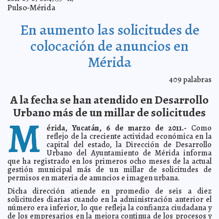
Pulso-Mérida
Se preparan productores para tiempo de estiaje
2011-03-09 18:56:37
Guillermo Barrera Fernandez
En aumento las solicitudes de
Ingresa mañana jueves el frente frío 34
2011-03-09 17:43:44
A7
Entrega alcaldesa apoyos a rondalla de adultos
colocación de anuncios en
2011-03-09 17:40:56
mayores del DIF
A7
Mérida
Mesas de atención del DIF Municipal, sensibles a
2011-03-09 17:38:13
necesidades sociales
A7
Próxima ley de ciencia, ejemplo de consenso en el
409
palabras
2011-03-09 17:33:36
Congreso
A7
A la fecha se han atendido en Desarrollo
Sigue siendo Slim el hombre más rico del mundo
2011-03-09 16:52:38
según Forbes
A7
Urbano más de un millar de solicitudes
M
Miércoles de ceniza, orígenes y costumbre
2011-03-09 16:43:34
Guillermo
Barrera Fernandez
érida, Yucatán, 6 de marzo de 2011.-
Como
reflejo de la creciente actividad económica en la
Pronósticos da inicio a la venta de sus productos por
2011-03-09 12:58:10
Internet y lanza "Juega y Gana en Línea"
capital del estado, la Dirección de Desarrollo
A7
Urbano del Ayuntamiento de Mérida informa
Alegre Carnaval panista en Espita
2011-03-09 12:35:23
A7
que ha registrado en los primeros ocho meses de la actual
Recolectan 143.4 toneladas de basura del Carnaval de
gestión municipal más de un millar de solicitudes de
2011-03-09 12:23:43
Mérida
A7
permisos en materia de anuncios e imagen urbana.
El presidente municipal de Motul recibe a deportistas
2011-03-09 12:10:11
Dicha dirección atiende en promedio de seis a diez
motuleños y les ofrece apoyo incondicional
A7
solicitudes diarias cuando en la administración anterior el
Representantes de comunidades mayahablantes
número era inferior, lo que refleja la confianza ciudadana y
2011-03-09 12:04:29
envían sus propuestas sobre el Anteproyecto de Ley General de
de los empresarios en la mejora continua de los procesos y
Consulta a Pueblos y Comunidades Indígenas
A7