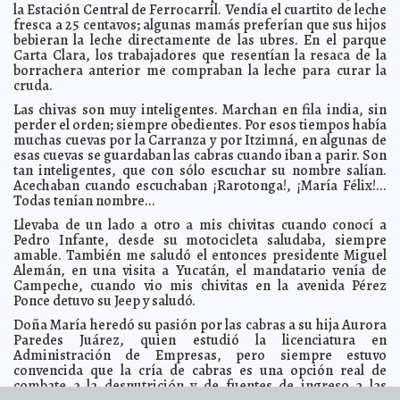
la Estación Central de Ferrocarril. Vendía el cuartito de leche
Representantes de comunidades mayahablantes
2011-03-09 12:04:29
envían sus propuestas sobre el Anteproyecto de Ley General de
fresca a 25 centavos; algunas mamás preferían que sus hijos
Consulta a Pueblos y Comunidades Indígenas
A7
bebieran la leche directamente de las ubres. En el parque
Carta Clara, los trabajadores que resentían la resaca de la
Con la garantía de próximas mejoras, celebra su 36
2011-03-09 11:45:49
aniversario el zoológico de Tizimín
borrachera anterior me compraban la leche para curar la
A7
cruda.
Participan 650 mil personas en efusivo cierre de Ciudad
2011-03-09 11:42:13
Carnaval 2011
A7
Las chivas son muy inteligentes. Marchan en fila india, sin
perder el orden; siempre obedientes. Por esos tiempos había
Refrendan en Carnaval su popularidad Angelique
2011-03-09 11:39:07
Boyer y Valentino Lanús
muchas cuevas por la Carranza y por Itzimná, en algunas de
A7
esas cuevas se guardaban las cabras cuando iban a parir. Son
Las mujeres, protagonistas en la edificación de Mérida
2011-03-09 11:32:45
tan inteligentes, que con sólo escuchar su nombre salían.
A7
Acechaban cuando escuchaban ¡Rarotonga!, ¡María Félix!...
"Calle 13" apuesta a la educación de la juventud
2011-03-09 11:28:57
Todas tenían nombre...
meridana
A7
Llevaba de un lado a otro a mis chivitas cuando conocí a
¿Te pasaste de tragos en el carnaval? Consejos para
2011-03-09 10:46:36
Pedro Infante, desde su motocicleta saludaba, siempre
reponerte
A7
amable. También me saludó el entonces presidente Miguel
Dragon Age II
2011-03-09 09:55:07
Alemán, en una visita a Yucatán, el mandatario venía de
A7
Campeche, cuando vio mis chivitas en la avenida Pérez
Colin Farrell
2011-03-09 09:16:31
A7
Ponce detuvo su Jeep y saludó.
Prohibido enseñar
2011-03-09 08:55:24
A7
Doña María heredó su pasión por las cabras a su hija Aurora
Animosidad presidencial
2011-03-09 08:43:56
Paredes Juárez, quien estudió la licenciatura en
Javier Corral Jurado
Administración de Empresas, pero siempre estuvo
La suspensión contra "Presunto culpable" ha sido
2011-03-08 16:59:33
convencida que la cría de cabras es una opción real de
revocada
Franz de J. Fortuny Loret de Mola
combate a la desnutrición y de fuentes de ingreso a las
Poliamor, práctica común en Mérida
2011-03-07 23:00:00
Lois Izquierdo