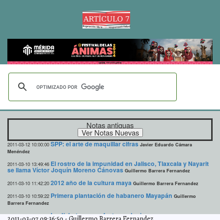
Notas antiguas
SPP: el arte de maquillar cifras
2011-03-12 10:00:00
Javier Eduardo Cámara
Menéndez
El rostro de la impunidad en Jalisco, Tlaxcala y Nayarit
2011-03-10 13:49:46
se llama Víctor Joquín Moreno Cánovas
Guillermo Barrera Fernandez
2012 año de la cultura maya
2011-03-10 11:42:20
Guillermo Barrera Fernandez
Primera plantación de habanero Mayapán
2011-03-10 10:59:22
Guillermo
Barrera Fernandez
La diabetes y sus factores de riesgo
2011-03-10 09:53:05
Lois Izquierdo
2011-03-07 09:36:50
-
Guillermo Barrera Fernandez