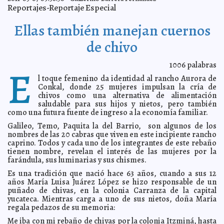
Reportajes-Reportaje Especial
Los multimillonarios del mundo 2011. Un año récord en
2011-03-10 08:25:11
números, el dinero y de impacto
A7
Ellas también manejan cuernos
Se preparan productores para tiempo de estiaje
2011-03-09 18:56:37
Guillermo Barrera Fernandez
de chivo
Ingresa mañana jueves el frente frío 34
2011-03-09 17:43:44
A7
Entrega alcaldesa apoyos a rondalla de adultos
2011-03-09 17:40:56
1006
palabras
E
mayores del DIF
A7
l toque femenino da identidad al rancho Aurora de
Mesas de atención del DIF Municipal, sensibles a
2011-03-09 17:38:13
Conkal, donde 25 mujeres impulsan la cría de
necesidades sociales
A7
chivos como una alternativa de alimentación
Próxima ley de ciencia, ejemplo de consenso en el
2011-03-09 17:33:36
saludable para sus hijos y nietos, pero también
Congreso
A7
como una futura fuente de ingreso a la economía familiar.
Sigue siendo Slim el hombre más rico del mundo
2011-03-09 16:52:38
Galileo, Temo, Paquita la del Barrio, son algunos de los
según Forbes
A7
nombres de las 20 cabras que viven en este incipiente rancho
Miércoles de ceniza, orígenes y costumbre
2011-03-09 16:43:34
Guillermo
caprino. Todos y cada uno de los integrantes de este rebaño
Barrera Fernandez
tienen nombre, revelan el interés de las mujeres por la
Pronósticos da inicio a la venta de sus productos por
farándula, sus luminarias y sus chismes.
2011-03-09 12:58:10
Internet y lanza "Juega y Gana en Línea"
A7
Es una tradición que nació hace 63 años, cuando a sus 12
Alegre Carnaval panista en Espita
2011-03-09 12:35:23
A7
años María Luisa Juárez López se hizo responsable de un
puñado de chivas, en la colonia Carranza de la capital
Recolectan 143.4 toneladas de basura del Carnaval de
2011-03-09 12:23:43
Mérida
yucateca. Mientras carga a uno de sus nietos, doña María
A7
regala pedazos de su memoria:
El presidente municipal de Motul recibe a deportistas
2011-03-09 12:10:11
motuleños y les ofrece apoyo incondicional
A7
Me iba con mi rebaño de chivas por la colonia Itzminá, hasta