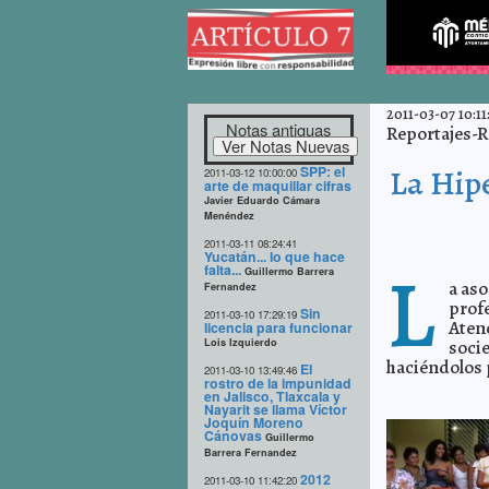
2011-03-07 10:11
Notas antiguas
Reportajes-R
SPP: el
La Hipe
2011-03-12 10:00:00
arte de maquillar cifras
Javier Eduardo Cámara
Menéndez
2011-03-11 08:24:41
Yucatán... lo que hace
L
falta...
Guillermo Barrera
a aso
Fernandez
prof
Sin
2011-03-10 17:29:19
Aten
licencia para funcionar
Lois Izquierdo
socie
haciéndolos 
El
2011-03-10 13:49:46
rostro de la impunidad
en Jalisco, Tlaxcala y
Nayarit se llama Víctor
Joquín Moreno
Cánovas
Guillermo
Barrera Fernandez
2012
2011-03-10 11:42:20