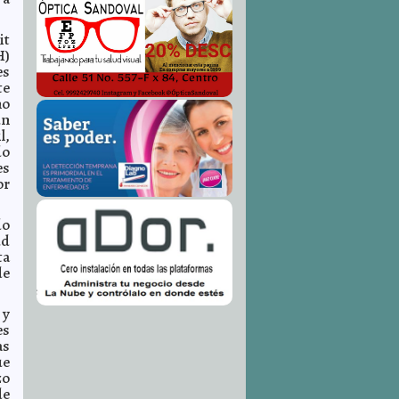
it
H)
es
te
no
n
l,
do
es
or
do
ud
ta
de
 y
es
as
ue
zo
de