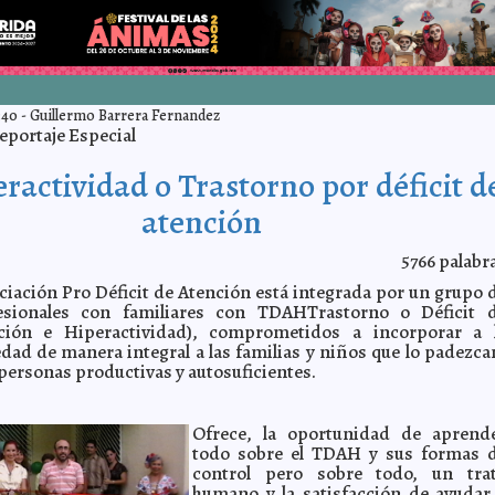
:40
-
Guillermo Barrera Fernandez
eportaje Especial
ractividad o Trastorno por déficit d
atención
5766
palabr
ciación Pro Déficit de Atención está integrada por un grupo 
esionales con familiares con TDAHTrastorno o Déficit 
ción e Hiperactividad), comprometidos a incorporar a 
dad de manera integral a las familias y niños que lo padezca
personas productivas y autosuficientes.
Ofrece, la oportunidad de aprend
todo sobre el TDAH y sus formas 
control pero sobre todo, un tra
humano y la satisfacción de ayudar