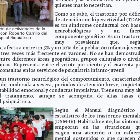
quienes mas lo necesitan.
Como se sabe, el trastorno por défic
de atención con hiperactividad (TDA
es un síndrome conductual con bas
ón de actividades de la
neurobiológicas y un fuer
 con Roberto Carrillo del
componente genético. Es un trastor
pital Siquiátrico
muy prevalente que, segú
, afecta a entre un 5% y un 10% de la población infanto-juveni
 tres veces más frecuente en varones. No se han demostra
entre diferentes áreas geográficas, grupos culturales o nivel
cos. Representa entre el veinte por ciento y el cuarenta p
 consultas en los servicios de psiquiatría infanto-juvenil.
un trastorno neurológico del comportamiento, caracteriza
ión moderada a severa, períodos de atención breve, inquiet
tabilidad emocional y conductas impulsivas. Tiene una muy al
al tratamiento, aunque se acompaña de altas tasas 
 psiquiátrica.
Según el Manual diagnóstico
estadístico de los trastornos mental
(DSM-IV): Habitualmente, los síntom
empeoran en las situaciones q
exigen una atención o un esfuer
mental sostenidos o que carecen 