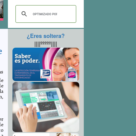
¿Eres soltera?
||||ººººº||||
e
as
de
de
la
n,
er
de
to
 a