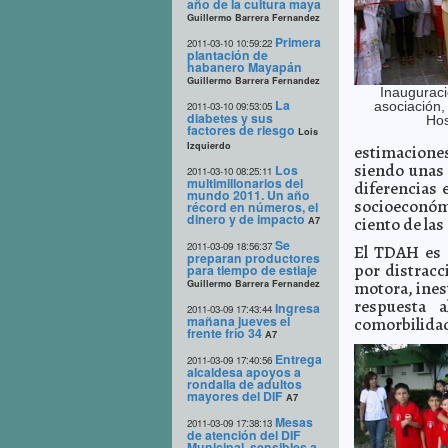
año de la cultura maya
Guillermo Barrera Fernandez
Primera
2011-03-10 10:59:22
plantación de
habanero Mayapán
Guillermo Barrera Fernandez
Inauguraci
La
asociación,
2011-03-10 09:53:05
diabetes y sus
Hos
factores de riesgo
Lois
Izquierdo
estimaciones
siendo unas
Los
2011-03-10 08:25:11
multimillonarios del
diferencias 
mundo 2011. Un año
socioeconómi
récord en números, el
dinero y de impacto
ciento de las
A7
Se
2011-03-09 18:56:37
El TDAH es 
preparan productores
por distracc
para tiempo de estiaje
Guillermo Barrera Fernandez
motora, ines
respuesta 
Ingresa
2011-03-09 17:43:44
mañana jueves el
comorbilidad
frente frío 34
A7
Entrega
2011-03-09 17:40:56
alcaldesa apoyos a
rondalla de adultos
mayores del DIF
A7
Mesas
2011-03-09 17:38:13
de atención del DIF
Municipal, sensibles a