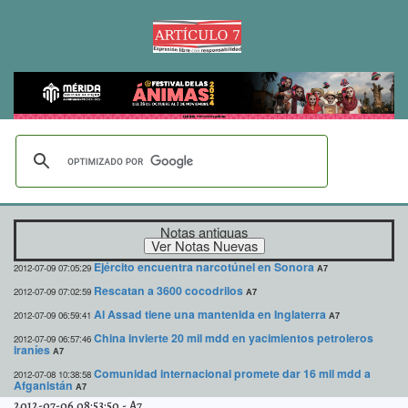
Notas antiguas
Ejército encuentra narcotúnel en Sonora
2012-07-09 07:05:29
A7
Rescatan a 3600 cocodrilos
2012-07-09 07:02:59
A7
Al Assad tiene una mantenida en Inglaterra
2012-07-09 06:59:41
A7
China invierte 20 mil mdd en yacimientos petroleros
2012-07-09 06:57:46
iraníes
A7
Comunidad internacional promete dar 16 mil mdd a
2012-07-08 10:38:58
Afganistán
A7
2012-07-06 08:53:50
-
A7