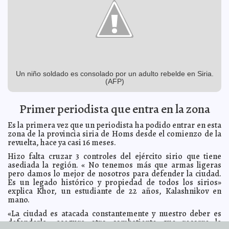
Ejército de EE. UU. construye isla
2012-07-07 09:35:53
A7
Presidente africano califica a W. Bush de colonialista y
2012-07-07 09:33:45
ladrón
A7
Conoce a Obama y muere
2012-07-07 09:31:46
A7
FMI pronostica deterioro económico mundial
2012-07-07 09:27:55
A7
Hermano de 'Gabo' confirma demencia senil
2012-07-07 07:30:23
A7
Un niño soldado es consolado por un adulto rebelde en Siria.
Estudiantes sinaloenses lanzan microsatélite
2012-07-07 07:21:57
A7
(AFP)
Rolando: el derroche y el gabinete
2012-07-06 17:00:00
Guardiano Delatorre S.J.
Fortalecen infraestructura científica para desarrollo de
Primer periodista que entra en la zona
2012-07-06 16:17:03
productos tropicales de alta demanda comercial
A7
Es la primera vez que un periodista ha podido entrar en esta
SECTUR y SCT ponen en marcha el operativo
2012-07-06 16:12:57
Vacaciones de Verano 2012
zona de la provincia siria de Homs desde el comienzo de la
A7
revuelta, hace ya casi 16 meses.
La era del hielo 4: Los pedazos de una franquicia
2012-07-06 15:59:40
Federico Wilder
Hizo falta cruzar 3 controles del ejército sirio que tiene
asediada la región. « No tenemos más que armas ligeras
Renán Barrera, ya es alcalde de Mérida
2012-07-06 13:41:22
Lois Izquierdo
pero damos lo mejor de nosotros para defender la ciudad.
Fomenta Sedesol la equidad e igualdad de género
2012-07-06 10:17:00
Es un legado histórico y propiedad de todos los sirios»
entre sus trabajadores y beneficiarios
Guillermo Barrera Fernandez
explica Khor, un estudiante de 22 años, Kalashnikov en
Elijah King estrena Voy en Camino
mano.
2012-07-06 09:43:02
Guillermo Barrera
Fernandez
«La ciudad es atacada constantemente y nuestro deber es
FIFA aprueba tecnología para determinar goles
2012-07-06 09:02:33
A7
defenderla» asegura otro combatiente que recorre la