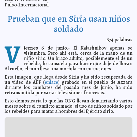
Merkel y Hollande conmemoran reconciliación franco-
2012-07-08 10:36:16
Pulso-Internacional
alemana
A7
Formación de planetas, más rápida de lo que se
2012-07-08 10:33:08
Prueban que en Siria usan niños
pensaba
A7
Director de los Museos Vaticanos duda que los dibujos
2012-07-08 10:30:20
soldado
sean de Caravaggio
A7
¡Arriba tu dedo, tú eres un libio nuevo!
2012-07-08 10:28:39
A7
674
palabras
V
Oliver Stone y Salma Hayek, a favor de la marihuana
2012-07-08 10:26:39
A7
iernes 6 de junio
.- El Kalashnikov apenas se
Desarticulan banda de falsificadores de obras
vislumbra. Pero ahí está, cerca de la mano de un
2012-07-08 10:23:31
maestras
A7
niño sirio. Un brazo adulto, posiblemente el de un
rebelde, lo consuela para hacer que deje de llorar.
Don Francisco cumple 50 años en 'Sábado gigante'
2012-07-08 10:21:37
A7
Al cuello, el niño lleva una mochila con municiones.
'Nuestro móvil son los hijos': Vicente del Bosque
2012-07-08 10:20:35
A7
Esta imagen, que llega desde Siria y ha sido recuperada de
Veneno de escorpión cubano para tratar el cáncer
2012-07-08 10:17:09
A7
un vídeo de AFP (
enlace
) grabado en el pueblo de Azzara
durante los combates del pasado mes de junio, ha sido
Nuevo rey de las Galápagos tiene 800 hijos
2012-07-08 10:16:19
A7
retransmitida por varias televisiones francesas.
Convoca Huacho Díaz a luchar por la legalidad
2012-07-07 10:16:19
Guillermo
Esto demostraría lo que las ONG llevan denunciando varios
Barrera Fernandez
meses sobre el conflicto armado: el uso de niños soldado por
Test doméstico para detectar VIH
2012-07-07 09:56:08
A7
los rebeldes para matar a hombres del Ejército sirio.
Mexicanos diseñaron balón inteligente
2012-07-07 09:46:47
A7
Importa a México el respeto a las instituciones
2012-07-07 09:41:19
A7
Cura del alzhéimer podría estar en la Isla de Pascua
2012-07-07 09:38:38
A7