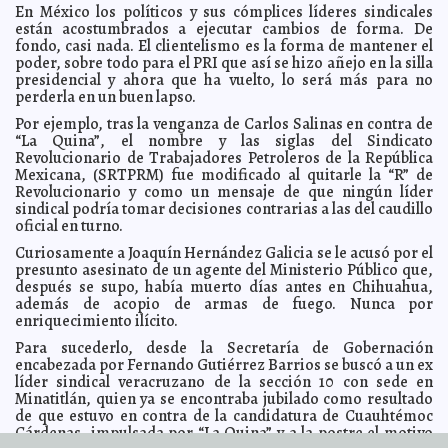
Captura la Fiscalía a asesino y violador de su propia
2013-03-03 22:13:55
En México los políticos y sus cómplices líderes sindicales
hija
Mari Tere Menéndez Monforte
están acostumbrados a ejecutar cambios de forma. De
Diez claves para entender la Asamblea Nacional del PRI
2013-03-03 22:11:51
fondo, casi nada. El clientelismo es la forma de mantener el
A7
poder, sobre todo para el PRI que así se hizo añejo en la silla
presidencial y ahora que ha vuelto, lo será más para no
Demostración de fuerza la Asamblea Nacional del PRI
2013-03-03 22:11:00
perderla en un buen lapso.
A7
Deslumbran en Campeche las "Puertas de Yucatán" de
2013-03-03 20:53:18
Por ejemplo, tras la venganza de Carlos Salinas en contra de
Chacpol
Mari Tere Menéndez Monforte
“La Quina”, el nombre y las siglas del Sindicato
Revolucionario de Trabajadores Petroleros de la República
PGR integra averiguación previa contra pepineros de
2013-03-03 20:49:11
Celestún
Mexicana, (SRTPRM) fue modificado al quitarle la “R” de
Mari Tere Menéndez Monforte
Revolucionario y como un mensaje de que ningún líder
Robots como personas
2013-03-03 19:50:29
A7
sindical podría tomar decisiones contrarias a las del caudillo
Mujeres, 'jefas' del 22% de hogares yucatecos
oficial en turno.
2013-03-03 19:49:04
A7
Transportistas piden subsidio o alza al pasaje
Curiosamente a Joaquín Hernández Galicia se le acusó por el
2013-03-03 19:13:03
A7
presunto asesinato de un agente del Ministerio Público que,
Proponen edificar centro de convenciones en La
2013-03-03 19:05:05
después se supo, había muerto días antes en Chihuahua,
Plancha
Mari Tere Menéndez Monforte
además de acopio de armas de fuego. Nunca por
El cardenal O'Brien admite haber caído bajo
2013-03-03 18:56:57
A7
enriquecimiento ilícito.
Encuentran mapa prehistórico tallado en piedra
2013-03-03 18:43:05
A7
Para sucederlo, desde la Secretaría de Gobernación
encabezada por Fernando Gutiérrez Barrios se buscó a un ex
Legalidad y educación, legado de Manuel Cepeda
2013-03-03 18:34:12
Peraza
líder sindical veracruzano de la sección 10 con sede en
Mari Tere Menéndez Monforte
Minatitlán, quien ya se encontraba jubilado como resultado
Diputados federales panistas suscribieron 6 iniciativas;
2013-03-03 18:30:46
de que estuvo en contra de la candidatura de Cuauhtémoc
los priistas, 0
A7
Cárdenas, impulsada por “La Quina” y a la postre el motivo
Ombudsman propone 'Ley Miranda' para Yucatán
2013-03-03 18:24:05
Mari