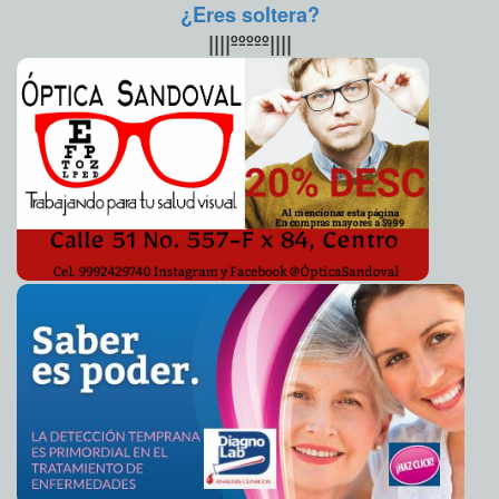
para hacerlo caer en la picota.
¿Eres soltera?
Tere Menéndez Monforte
Ese líder fue Sebastián Guzmán Cabrera, antes a quien
Párroco italiano quema en misa una foto de Benedicto
||||ººººº||||
2013-03-03 17:05:11
regresaron fast track a ocupar la dirigencia de la sección que
A7
lleva por nombre Frente Liberal Sindicalista, y de ahí a la
Arranca en Muna celebración estatal del Mes de la
2013-03-03 17:01:40
dirigencia nacional de los petroleros. Fue el encargado de
Familia
Mari Tere Menéndez Monforte
desmantelar la estructura de “La Quina”, entre quienes se
encontraban Salvador Barragán Camacho, José Sosa
DIF Municipal organizó Bici Rally familiar en Montejo
2013-03-03 16:59:07
Martínez, Héctor Valladares, Fernando Carvajal Servín, Juan
Mari Tere Menéndez Monforte
José García Rodríguez, Carlos Antonio Romero Deschamps,
Quitarán del paso a comerciantes y artesanos de
2013-03-03 12:40:58
Víctor Deschamps Contreras, Emérico Rodríguez y
Chichén Itzá
A7
Onésimo Escobar, quienes llegaron a atacar a Salinas de
El PRI sonríe, jactándose de su gran colmillo
2013-03-03 11:15:28
Franz de J.
Gortari.
Fortuny Loret de Mola
En la limpia, cuando liquidó las tiendas de consumo y
Cápsula Dragon llegó a la Estación Espacial
2013-03-03 10:53:37
ranchos en poder del sindicato y “La Quina”, Guzmán
Internacional
A7
Cabrera estuvo a punto de mandar a la cárcel a Carlos
Karukenya, el supermán de Kenia
2013-03-03 10:51:01
Romero Deschamps como a muchos otros, algunos de los
Mari Tere Menéndez
Monforte
cuales llegaron al suicidio. Pero dicen quienes conocen bien
la política del sur de Veracruz que un cercano del entonces
Gatopardismo en sindicatos
2013-03-03 10:26:26
De Varios Autores
dirigente nacional petrolero, Ignacio Hernández Berrueco,
Encargó tres coronas de flores y mató a su familia
2013-03-03 10:22:42
A7
le pidió amnistía para Romero Deschamps. Lo que son las
cosas.
Terremoto en China derrumba más de 700 casas
2013-03-03 10:20:43
A7
Romero Deschamps fue un personaje que llegó de la nada al
Hospitalizan a la Reina Isabel
2013-03-03 10:19:36
A7
Sindicato, se lo presentaron a “La Quina” quien lo acogió
Llama Madero a la militancia panista a comenzar un
2013-03-03 10:13:34
como protegido y pronto lo hizo dirigente de la sección 35, a
nuevo ciclo
A7
quien le quedó el mote de “El Güero”. Dice una historia que