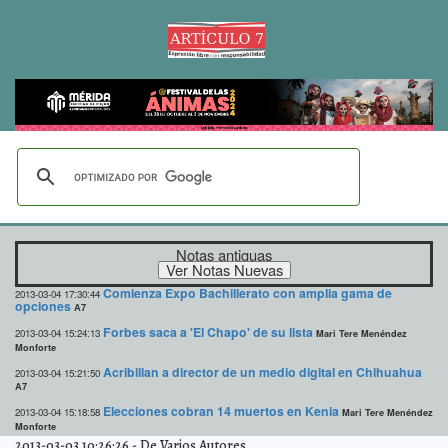
Notas antiguas
Comienza Expo Bachillerato con amplia gama de
2013-03-04 17:30:44
opciones
A7
Forbes saca a 'El Chapo' de su lista
2013-03-04 15:24:13
Mari Tere Menéndez
Monforte
Acribillan a director de un medio digital en Chihuahua
2013-03-04 15:21:50
A7
Elecciones cobran 14 muertos en Kenia
2013-03-04 15:18:58
Mari Tere Menéndez
Monforte
2013-03-03 10:26:26
-
De Varios Autores