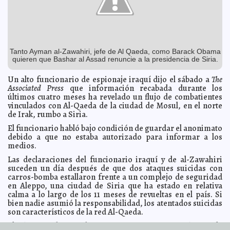
Nace monstruo mitad cordero mitad humano
2012-02-15 09:59:30
A7
Tito Sánchez se declara listo para aportar en las
2012-02-15 09:57:00
campañas locales y federales a favor de los ciudadanos
Guillermo Barrera
Fernandez
Las 'estudio mientras me caso' y las que tienen
2012-02-15 09:53:52
doctorado
Tanto Ayman al-Zawahiri, jefe de Al Qaeda, como Barack Obama
A7
quieren que Bashar al Assad renuncie a la presidencia de Siria.
Cambian jóvenes armas por guitarras y violines
2012-02-15 09:42:42
Guillermo Barrera Fernandez
Un alto funcionario de espionaje iraquí dijo el sábado a
The
El ejército panista más vivo que nunca: Salvador Vitelli
2012-02-15 08:53:39
Associated Press
que información recabada durante los
Guillermo Barrera Fernandez
últimos cuatro meses ha revelado un flujo de combatientes
vinculados con Al-Qaeda de la ciudad de Mosul, en el norte
El 16 de febrero inicia el periodo "intercampaña" del
2012-02-14 18:06:31
proceso electoral federal 2011-2012. Concluye el 29 de marzo.
de Irak, rumbo a Siria.
A7
Anuncio de Clint Eastwood en el Super Bowl levanta
2012-02-14 16:57:48
El funcionario habló bajo condición de guardar el anonimato
polémica
A7
debido a que no estaba autorizado para informar a los
medios.
Torturas dantescas en psiquiátricos de Italia (vídeo)
2012-02-14 16:54:38
A7
Las declaraciones del funcionario iraquí y de al-Zawahiri
Descubren por qué las cebras tienen rayas
2012-02-14 16:51:56
A7
suceden un día después de que dos ataques suicidas con
Tuberculosis, enfermedad antigua, pero vigente
2012-02-14 16:24:20
Lois
carros-bomba estallaron frente a un complejo de seguridad
Izquierdo
en Aleppo, una ciudad de Siria que ha estado en relativa
El periodo intercampañas del proceso electoral inicia el
calma a lo largo de los 11 meses de revueltas en el país. Si
2012-02-14 13:15:24
jueves 16 de febrero y concluye el jueves 29 de marzo
Guillermo Barrera
bien nadie asumió la responsabilidad, los atentados suicidas
Fernandez
son característicos de la red Al-Qaeda.
La Feria del Amor y la Amistad, en su segunda edición,
2012-02-14 12:04:33
El régimen de Assad no merece otro trato "más que la
representará una importante fuente de ingresos para los