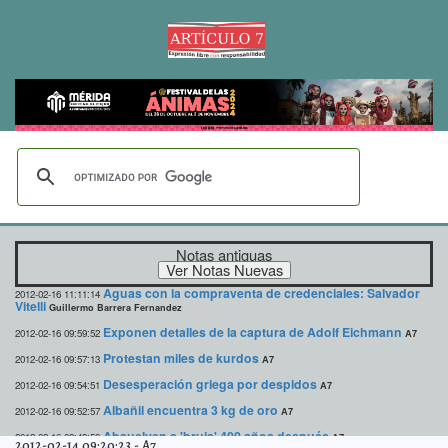
Notas antiguas
Aguas con la compraventa de credenciales: Salvador
2012-02-16 11:11:14
Vitelli
Guillermo Barrera Fernandez
Exponen detalles de la captura de Adolf Eichmann
2012-02-16 09:59:52
A7
Protestan miles de kurdos
2012-02-16 09:57:13
A7
Desesperación griega por despidos
2012-02-16 09:54:51
A7
Albañil encuentra 3 kg de oro
2012-02-16 09:52:57
A7
Absuelven a 'bruja' 400 años después
2012-02-16 09:49:59
A7
2012-02-14 09:20:23
-
A7