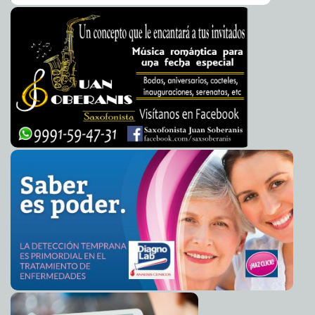
Gemelas Disparejas
2012-02-13 11:51:09
Lois Izquierdo
Inauguran campeonato de voleibol en Motul
2012-02-13 11:46:51
A7
Decapitan a cristiano en Somalia
2012-02-13 11:45:06
A7
Evalúa SMN herramienta que enviaría alertas
2012-02-13 11:44:13
inmediatas sobre las condiciones meteorológicas a medios de
comunicación
A7
Doble atentado contra embajadas de Israel
2012-02-13 11:41:54
A7
Entrega de los Grammy: el espectáculo debe continuar
2012-02-13 11:36:18
A7
Rosa Adriana Díaz recuerda un juicio político pendiente
2012-02-13 11:36:11
A7
Parlamento griego aprobó acuerdo de rescate
2012-02-13 11:33:15
A7
Escritor argentino traduce El Quijote al español actual
2012-02-13 11:31:03
A7
Ejercerá la SCT 1,864.2 mdp para carreteras en
2012-02-13 11:13:06
Zacatecas
A7
Firman diez municipios yucatecos adhesión al
2012-02-13 10:50:17
programa Habitat
Guillermo Barrera Fernandez
Sedesol, Conagua, Salud, Sagarpa y SCT unen
2012-02-13 09:44:37
esfuerzos con los gobiernos estatales para atender a la población
Guillermo Barrera Fernandez
Secretario General de la ONU ordena a naciones
2012-02-13 09:30:13