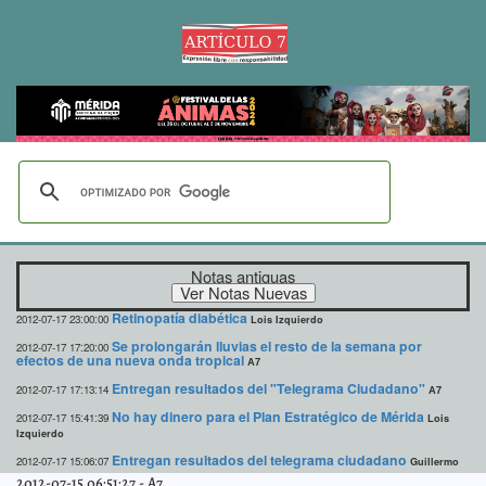
Notas antiguas
Retinopatía diabética
2012-07-17 23:00:00
Lois Izquierdo
Se prolongarán lluvias el resto de la semana por
2012-07-17 17:20:00
efectos de una nueva onda tropical
A7
Entregan resultados del "Telegrama Ciudadano"
2012-07-17 17:13:14
A7
No hay dinero para el Plan Estratégico de Mérida
2012-07-17 15:41:39
Lois
Izquierdo
Entregan resultados del telegrama ciudadano
2012-07-17 15:06:07
Guillermo
Barrera Fernandez
2012-07-15 06:51:27
-
A7