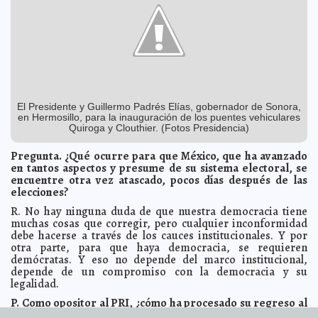
Dafne Guzmán sigue inigualable en la pantalla chica
2012-07-16 10:24:25
Guillermo Barrera Fernandez
Compromiso con quienes trabajan la tierra:
2012-07-16 10:04:47
agrónomos de Chapingo
Guillermo Barrera Fernandez
La cumbre de Gates recauda miles de millones para las
2012-07-16 09:29:53
agrupaciones abortistas
Guillermo Barrera Fernandez
Blatter pide que Havelange salga de la FIFA
2012-07-16 08:07:28
A7
El Presidente y Guillermo Padrés Elías, gobernador de Sonora,
La mamá de Balotelli es afanadora
2012-07-16 08:03:20
A7
en Hermosillo, para la inauguración de los puentes vehiculares
A subasta las armas de Bonnie y Clyde
2012-07-16 08:00:50
Quiroga y Clouthier. (Fotos Presidencia)
A7
Wayra apoya el talento mexicano
2012-07-16 07:58:34
A7
Pregunta. ¿Qué ocurre para que México, que ha avanzado
Alemania devolverá a Egipto la momia de un ratón
2012-07-16 07:54:23
en tantos aspectos y presume de su sistema electoral, se
A7
encuentre otra vez atascado, pocos días después de las
Chinita tiene pies que no paran de crecer
2012-07-16 07:48:19
A7
elecciones?
Crean material hecho de 99.99% de aire
2012-07-16 07:44:55
A7
R. No hay ninguna duda de que nuestra democracia tiene
Seis violaciones que habrían alterado el resultado
2012-07-16 07:41:18
muchas cosas que corregir, pero cualquier inconformidad
electoral, según López Obrador
A7
debe hacerse a través de los cauces institucionales. Y por
otra parte, para que haya democracia, se requieren
Reitera Benedicto importancia del celibato sacerdotal
2012-07-16 07:38:51
demócratas. Y eso no depende del marco institucional,
A7
depende de un compromiso con la democracia y su
Recalan en playas brasileñas más de 500 pingüinos
2012-07-16 07:35:55
legalidad.
muertos
A7
P. Como opositor al PRI, ¿cómo ha procesado su regreso al
Abrupto final a concierto de Bruce Springsteen
2012-07-16 07:33:29
A7
poder?