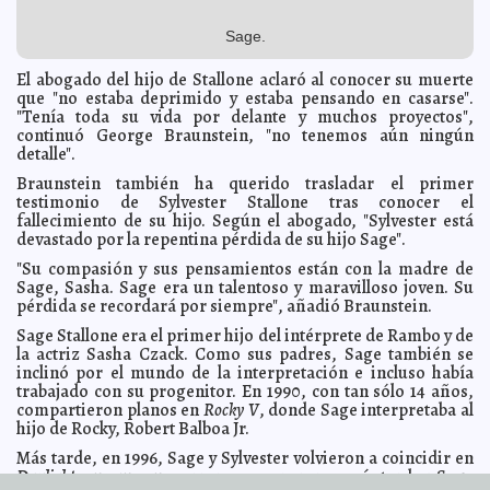
Alemania devolverá a Egipto la momia de un ratón
2012-07-16 07:54:23
A7
Sage.
Chinita tiene pies que no paran de crecer
2012-07-16 07:48:19
A7
El abogado del hijo de Stallone aclaró al conocer su muerte
Crean material hecho de 99.99% de aire
2012-07-16 07:44:55
A7
que "no estaba deprimido y estaba pensando en casarse".
Seis violaciones que habrían alterado el resultado
2012-07-16 07:41:18
"Tenía toda su vida por delante y muchos proyectos",
electoral, según López Obrador
A7
continuó George Braunstein, "no tenemos aún ningún
Reitera Benedicto importancia del celibato sacerdotal
detalle".
2012-07-16 07:38:51
A7
Braunstein también ha querido trasladar el primer
Recalan en playas brasileñas más de 500 pingüinos
2012-07-16 07:35:55
testimonio de Sylvester Stallone tras conocer el
muertos
A7
fallecimiento de su hijo. Según el abogado, "Sylvester está
Abrupto final a concierto de Bruce Springsteen
devastado por la repentina pérdida de su hijo Sage".
2012-07-16 07:33:29
A7
Musulmanes quieren destruir el primer monasterio
"Su compasión y sus pensamientos están con la madre de
2012-07-16 07:21:11
cristiano
A7
Sage, Sasha. Sage era un talentoso y maravilloso joven. Su
pérdida se recordará por siempre", añadió Braunstein.
Hallan al criminal nazi más buscado
2012-07-16 07:19:37
A7
Sage Stallone era el primer hijo del intérprete de Rambo y de
La Ivonnlandia que nunca será
2012-07-15 23:00:00
Lois Izquierdo
la actriz Sasha Czack. Como sus padres, Sage también se
Política francesa demandará a Madonna
2012-07-15 07:57:30
A7
inclinó por el mundo de la interpretación e incluso había
trabajado con su progenitor. En 1990, con tan sólo 14 años,
¿Fraude electoral 2012? ¡NO! ¡Fraude informativo!
2012-07-15 07:41:34
Franz
compartieron planos en
Rocky V
, donde Sage interpretaba al
de J. Fortuny Loret de Mola
hijo de Rocky, Robert Balboa Jr.
Se prende fuego 'indignado' israelí
2012-07-15 07:08:36
A7
Más tarde, en 1996, Sage y Sylvester volvieron a coincidir en
Está activa 'la hermana blanca' de Al Qaeda
2012-07-15 07:06:05
A7
Daylight
, aunque sus carreras se separaron más tarde y Sage