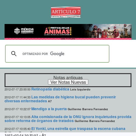
Notas antiguas
Retinopatía diabética
2012-07-17 23:00:00
Lois Izquierdo
Las medidas de higiene bucal pueden prevenir
2012-07-17 11:44:33
diversas enfermedades
A7
Mendigo a la puerta
2012-07-17 10:22:07
Guillermo Barrera Fernandez
Alta comisionada de la ONU ignora inquietudes provida
2012-07-17 10:13:05
sobre reforma de órganos de tratados
Guillermo Barrera Fernandez
El Yonki, una estrella que traspasa la escena cubana
2012-07-17 10:05:40
Guillermo Barrera Fernandez
2012-07-14 10:31:02
-
A7