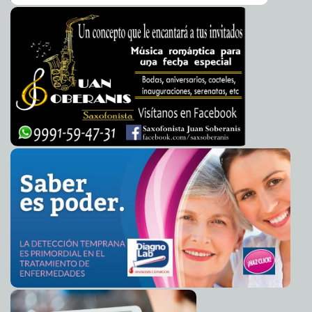
Escolta amenazó con disparar contra Michelle Obama
2012-07-14 09:59:49
A7
Graduación de 76 alumnas de la carrera de Asistente
2012-07-13 14:21:14
Educativo Infantil del ISSTEY
A7
50% de avance promedio registran las obras de la SCT
2012-07-13 11:59:27
en Yucatán
A7
Salamanca homenajea al mejor seleccionador del
2012-07-13 11:28:54
mundo
A7
Apoyan migrantes a niños con discapacidad
2012-07-13 10:33:38
Guillermo
Barrera Fernandez
Cuarto Nivel a la fama internacional
2012-07-13 10:28:07
Guillermo Barrera
Fernandez
El sorprendente hombre araña, un esfuerzo poco
2012-07-13 09:30:12
asombroso
Federico Wilder
Mexicanos participan en estudio del bosón de Higgs
2012-07-13 08:19:13
A7
Católica Melinda Gates desafía al Vaticano
2012-07-13 08:16:38
A7
Explota camión cargado de gasolina y mata a 100
2012-07-13 08:14:27
nigerianos
A7
Ex cocinero de Osama dice que lo torturaron
2012-07-13 08:12:16
A7
Siria: régimen de Assad masacra a más de 200 civiles
2012-07-13 08:10:14
A7
Los extraterrestres andan cerca
2012-07-13 08:08:23
A7