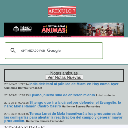
Notas antiguas
India deleitará al público de Miami en Hoy como Ayer
2012-05-31 10:27:44
Guillermo Barrera Fernandez
Il piano, nuevo sitio de entretenimiento
2012-05-31 10:03:23
Lois Izquierdo
Si tengo que ir a la cárcel por defender el Evangelio, lo
2012-05-31 09:42:36
haré: Mons Ramón Castro Castro
Guillermo Barrera Fernandez
Teresa Loret de Mola incentivará a los productores de
2012-05-31 09:34:15
las comisarias para alentar la reactivación del campo y generar mayor
producción.
Guillermo Barrera Fernandez
2012-05-30 07:52:09
-
A7
Éxito de Juárez para abatir la delincuencia, se replica