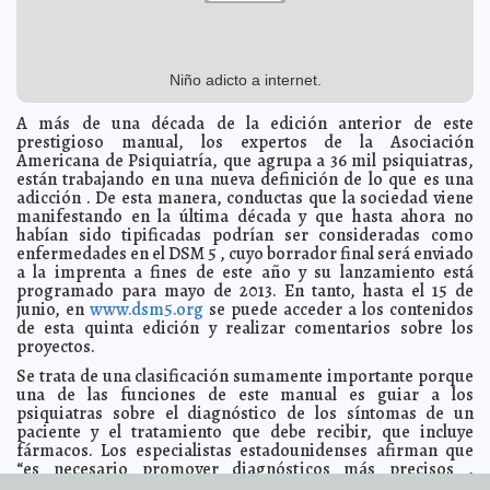
“Estamos hasta el gorro del PRI”
2012-05-30 17:29:18
A7
Omisión de propuestas de Nerio Torres por error de
2012-05-30 14:59:56
Artículo 7
Lois Izquierdo
Acuse de recibo de amenaza fallida
Niño adicto a internet.
2012-05-30 13:00:49
Guillermo Barrera
Fernandez
A más de una década de la edición anterior de este
Respaldo irrestricto de miles de yucatecos para la
2012-05-30 12:39:12
propuesta de Joaquín Díaz Mena
prestigioso manual, los expertos de la Asociación
Guillermo Barrera Fernandez
Americana de Psiquiatría, que agrupa a 36 mil psiquiatras,
Adultos mayores tendrán mejor calidad de vida: Teresa
2012-05-30 12:11:56
están trabajando en una nueva definición de lo que es una
Loret de Mola
Guillermo Barrera Fernandez
adicción . De esta manera, conductas que la sociedad viene
Denis estrenará video clip en Primer Impacto
2012-05-30 11:58:20
Guillermo
manifestando en la última década y que hasta ahora no
Barrera Fernandez
habían sido tipificadas podrían ser consideradas como
enfermedades en el DSM 5 , cuyo borrador final será enviado
Asertividad, esencial en el sexo
2012-05-30 11:05:49
Lois Izquierdo
a la imprenta a fines de este año y su lanzamiento está
Nada detendrá avance a la gubernatura del Movimiento
2012-05-30 11:02:12
programado para mayo de 2013. En tanto, hasta el 15 de
Progresista
Guillermo Barrera Fernandez
junio, en
www.dsm5.org
se puede acceder a los contenidos
Denuncia el PAN la destrucción de mas de 1800 lonas
de esta quinta edición y realizar comentarios sobre los
2012-05-30 10:44:34
de sus candidatos
Guillermo Barrera Fernandez
proyectos.
El desplome del campo, producto de la corrupción del
2012-05-30 09:56:44
Se trata de una clasificación sumamente importante porque
gobierno del Estado.
Guillermo Barrera Fernandez
una de las funciones de este manual es guiar a los
El triunfo está cada vez más cerca: Enrique Peña Nieto
psiquiatras sobre el diagnóstico de los síntomas de un
2012-05-30 09:41:03
Guillermo Barrera Fernandez
paciente y el tratamiento que debe recibir, que incluye
fármacos. Los especialistas estadounidenses afirman que
Mezquindad política, acusar de mal uso de programas
2012-05-30 09:36:07
sociales sin fundamento
“es necesario promover diagnósticos más precisos ,
Guillermo Barrera Fernandez
intervenciones más tempranas y mejores resultados”.