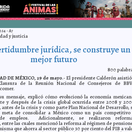
2:14
-
A7
ad y justicia
rtidumbre jurídica, se construye un
mejor futuro
800
palabr
AD DE MÉXICO, 29 de mayo
.- El presidente Calderón asistió
Clausura de la Reunión Nacional de Consejeros de BB
comer.
su mensaje, explicó cómo evolucionó la economía mexican
te y después de la crisis global ocurrida entre 2008 y 200
 antes de la crisis y como parte Plan Nacional de Desarrollo, 
la meta de consolidar a México como un país competitivo
de empleos. Adicionalmente, se realizaron reform
 entre las cuales mencionó la reforma al régimen de pension
misma que ahorra al sector público 30 por ciento del PIB a val