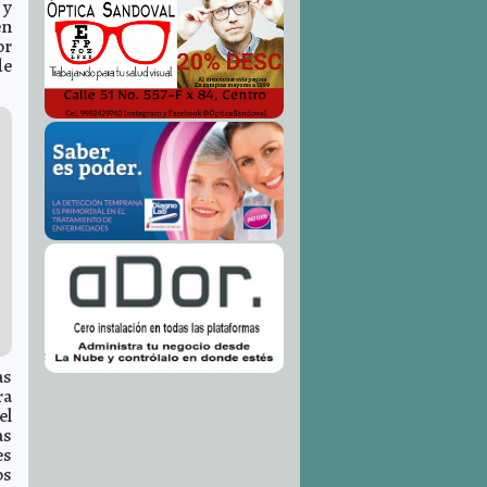
 y
en
or
de
as
ra
el
as
es
os