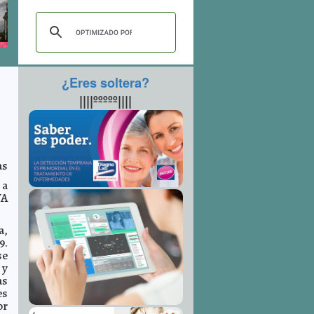
¿Eres soltera?
||||ººººº||||
as
 a
VA
a,
9.
se
 y
as
es
or