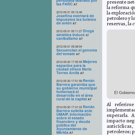
periodista liberado por
presente neto
las FARC
A7
la reforma qu
la exploració
2012-05-31 05:13:46
Josefina exentará de
petrolero y l
impuestos los boletos
de avión
reservas, la 
A7
Droga
2012-05-31 05:11:27
sintética induce al
canibalismo
A7
2012-05-31 05:08:54
Secuencian el genoma
del tomate
A7
Mejores
2012-05-30 17:55:55
espacios para la
ciudad ofrece Nerio
Torres Arcila
A7
Renán
2012-05-30 17:51:59
Barrera garantiza que
su gobierno municipal
fomentará el
El Gobierno 
desarrollo en el área
rural de la capital
A7
Al referirs
Renán
2012-05-30 17:41:03
implementa
Barrera solicita ante
UMAIP, información
superarla. 
sobre el estado
impacto nega
financiero y deuda
pública del
anticíclica
Ayuntamiento de
petroleros; 
Mérida
A7