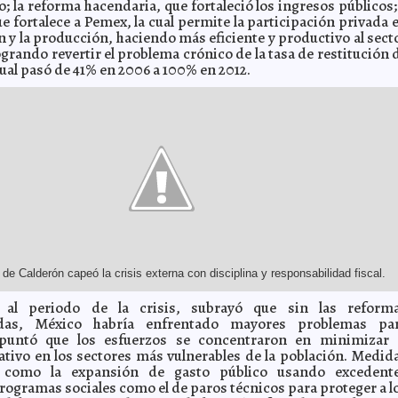
; la reforma hacendaria, que fortaleció los ingresos públicos;
e fortalece a Pemex, la cual permite la participación privada 
n y la producción, haciendo más eficiente y productivo al sect
ogrando revertir el problema crónico de la tasa de restitución 
cual pasó de 41% en 2006 a 100% en 2012.
de Calderón capeó la crisis externa con disciplina y responsabilidad fiscal.
e al periodo de la crisis, subrayó que sin las reform
das, México habría enfrentado mayores problemas pa
Apuntó que los esfuerzos se concentraron en minimizar 
tivo en los sectores más vulnerables de la población. Medid
s, como la expansión de gasto público usando excedent
programas sociales como el de paros técnicos para proteger a l