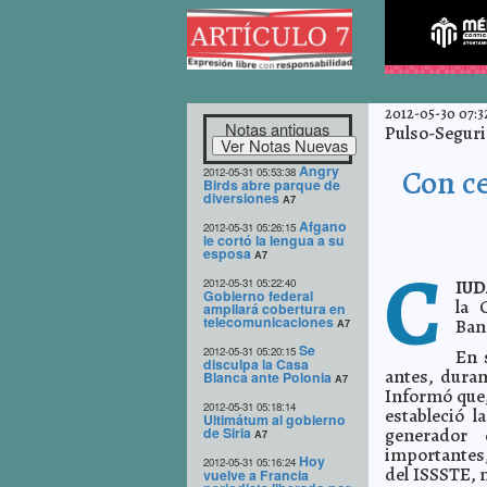
2012-05-30 07:3
Notas antiguas
Pulso-Segurid
Angry
Con ce
2012-05-31 05:53:38
Birds abre parque de
diversiones
A7
Afgano
2012-05-31 05:26:15
le cortó la lengua a su
esposa
A7
C
2012-05-31 05:22:40
IUD
Gobierno federal
la 
ampliará cobertura en
telecomunicaciones
Ban
A7
Se
2012-05-31 05:20:15
En 
disculpa la Casa
antes, duran
Blanca ante Polonia
A7
Informó que,
2012-05-31 05:18:14
estableció 
Ultimátum al gobierno
de Siria
generador 
A7
importantes,
Hoy
2012-05-31 05:16:24
del ISSSTE, 
vuelve a Francia