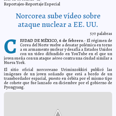
Reportajes-Reportaje Especial
Denuncian a Luis Miguel por no mantener a sus hijos
2013-02-07 06:39:39
A7
Norcorea sube vídeo sobre
Hallan regulador de gas y ducto 'inexistentes' en torre
2013-02-07 06:37:53
B2
A7
ataque nuclear a EE. UU.
Falleció el actor Miguel Ángel Ferriz
2013-02-07 06:32:27
A7
Mujer asesina a dos de sus hijos y se suicida
2013-02-07 06:30:59
A7
570
palabras
C
Matan a 9 policías guerrerenses en emboscada
2013-02-07 06:29:13
A7
IUDAD DE MÉXICO, 6 de febrero
.- El régimen de
Aprueban dictámenes a favor del campo y la pesca
Corea del Norte vuelve a desatar polémica en torno
2013-02-06 20:55:51
A7
a su armamento nuclear y desafía a Estados Unidos
Cuestiona Rosa Adriana nombramiento de 'Fito'
2013-02-06 20:53:33
con un video difundido en YouTube en el que un
Peniche
A7
joven sueña con un ataque aéreo contra una ciudad similar a
Alcalde atendió personalmente a 64 ciudadanos
2013-02-06 20:51:37
Nueva York.
A7
Candila asegura que demandará otra vez al
2013-02-06 20:49:09
El sitio oficial norcoreano Uriminzokkiri publicó las
Ayuntamiento
A7
imágenes de un joven soñando que está a bordo de un
transbordador espacial, puesto en órbita por el mismo tipo
Carnaval: anuncian ajustes en rutas urbanas
2013-02-06 20:12:10
A7
de cohete que fue lanzado en diciembre por el gobierno de
Se busca compensar al sector turístico: Magadán
2013-02-06 19:54:44
Pyongyang.
Villamil
A7
La Comuna permitirá 140 ambulantes durante el
2013-02-06 19:52:56
Carnaval
A7
Gobernador descarta más renuncias
2013-02-06 19:51:20
A7
Módulos municipales para solicitar becas llegan a
2013-02-06 19:41:39
comisarías
A7