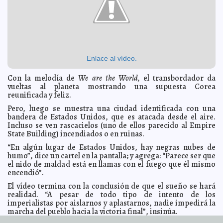
Leticia Mendoza Alcocer, delegada del ISSSTE
2013-02-06 19:24:40
Mari Tere
Menéndez Monforte
Acción Juvenil dará curso propedéutico para el EXANI
2013-02-06 15:55:25
II
A7
Rolando entrega mejoras en la primaria Libertad
2013-02-06 15:52:53
Menéndez
A7
Enlace al vídeo.
Violencia en el país perjudica a Cancún
2013-02-06 15:51:46
A7
Con la melodía de
We are the World,
el transbordador da
Desalojo en el CICY por incendio
2013-02-06 15:49:07
A7
vueltas al planeta mostrando una supuesta Corea
reunificada y feliz.
Interpol y FBI buscan a ex director de la Zofemat Tulum
2013-02-06 15:46:49
Mari Tere Menéndez Monforte
Pero, luego se muestra una ciudad identificada con una
Tizimín y Valladolid quedaron fuera del Subsemun
bandera de Estados Unidos, que es atacada desde el aire.
2013-02-06 15:45:05
A7
Incluso se ven rascacielos (uno de ellos parecido al Empire
Codhey subraya que cuotas escolares son voluntarias
2013-02-06 15:43:37
State Building) incendiados o en ruinas.
A7
“En algún lugar de Estados Unidos, hay negras nubes de
Desalojan Torre de Pemex por extraño olor
2013-02-06 15:42:24
A7
humo”, dice un cartel en la pantalla; y agrega: “Parece ser que
Evacuan edificio en Nuevo León por fuga de gas
2013-02-06 15:40:34
A7
el nido de maldad está en llamas con el fuego que él mismo
encendió”.
Alemanes secuestrados en Colombia no son espías
2013-02-06 15:39:07
A7
El vídeo termina con la conclusión de que el sueño se hará
Los topos tienen olfato en estéreo
2013-02-06 08:46:18
Mari Tere Menéndez
realidad. “A pesar de todo tipo de intento de los
Monforte
imperialistas por aislarnos y aplastarnos, nadie impedirá la
Lenguaje de los neandertales era musical
2013-02-06 08:43:10
A7
marcha del pueblo hacia la victoria final”, insinúa.
“La Tierra es el centro del Universo”, afirma un físico
2013-02-06 08:38:54