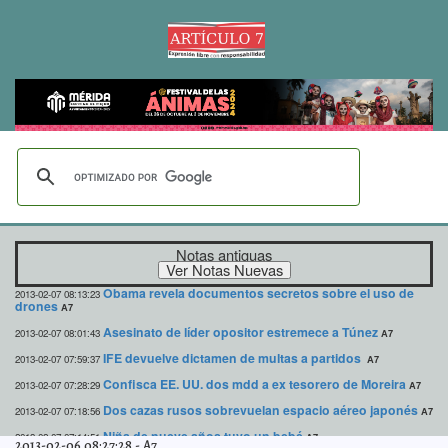
Notas antiguas
Obama revela documentos secretos sobre el uso de
2013-02-07 08:13:23
drones
A7
Asesinato de líder opositor estremece a Túnez
2013-02-07 08:01:43
A7
IFE devuelve dictamen de multas a partidos
2013-02-07 07:59:37
A7
Confisca EE. UU. dos mdd a ex tesorero de Moreira
2013-02-07 07:28:29
A7
Dos cazas rusos sobrevuelan espacio aéreo japonés
2013-02-07 07:18:56
A7
Niña de nueve años tuvo un bebé
2013-02-07 07:14:51
A7
2013-02-06 08:27:28
-
A7