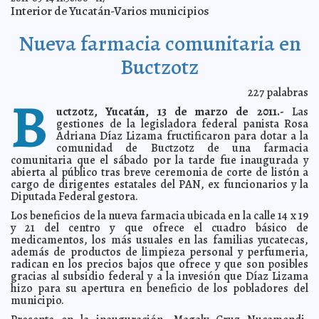
A7
Interior de Yucatán-Varios municipios
Descubren objetos prehispánicos de cobre en Chiapas
2011-03-16 10:15:40
A7
Nueva farmacia comunitaria en
Más apoyo para el niño Luis Rey Nahuat, por parte del
2011-03-16 10:09:45
Ayuntamiento de Tizimín
A7
Buctzotz
Ayuno y abstinencia: ¿Prácticas pasadas de moda?
2011-03-16 08:50:05
Guillermo Barrera Fernandez
227
palabras
B
El cinismo de la oposición que dice sí saber gobernar
2011-03-15 22:36:21
uctzotz, Yucatán, 13 de marzo de 2011.-
Las
Franz de J. Fortuny Loret de Mola
gestiones de la legisladora federal panista Rosa
Termina la luna de miel en el congreso
2011-03-15 12:41:15
Guillermo Barrera
Adriana Díaz Lizama fructificaron para dotar a la
Fernandez
comunidad de Buctzotz de una farmacia
comunitaria que el sábado por la tarde fue inaugurada y
Nueva camiseta para el "Tri"
2011-03-15 12:01:59
A7
abierta al público tras breve ceremonia de corte de listón a
El Ejecutivo estatal succiona ahora recursos
2011-03-15 11:43:18
cargo de dirigentes estatales del PAN, ex funcionarios y la
municipales
A7
Diputada Federal gestora.
Violencia y discriminación, grandes lastres de la
2011-03-15 11:39:51
sociedad: Tito Sánchez
Los beneficios de la nueva farmacia ubicada en la calle 14 x 19
A7
y 21 del centro y que ofrece el cuadro básico de
El gobierno del Estado, con injerencia en la Policía de
2011-03-15 11:34:41
medicamentos, los más usuales en las familias yucatecas,
Mérida
A7
además de productos de limpieza personal y perfumeria,
Aprueba Cabildo de Mérida apoyar económicamente al
2011-03-15 11:24:29
radican en los precios bajos que ofrece y que son posibles
gobierno estatal para la realización de la Olimpiada Nacional
A7
gracias al subsidio federal y a la invesión que Díaz Lizama
hizo para su apertura en beneficio de los pobladores del
Avala Cabildo a Cuesy Adrián como nuevo director de
2011-03-15 11:22:21
la Policía Municipal
municipio.
A7
Cambios viales en Motul
2011-03-15 11:12:08
A7