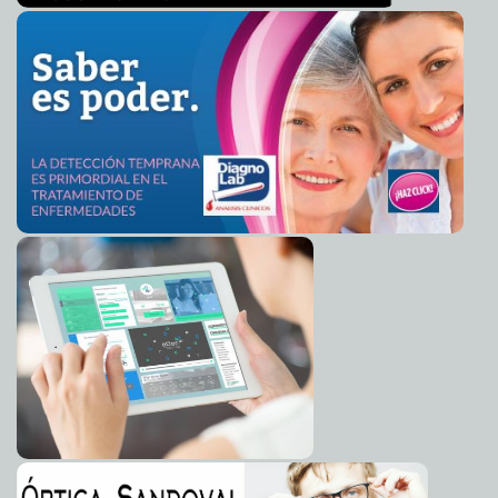
Prosigue el combate a la pobreza del Ayuntamiento de
2011-03-12 09:02:36
Mérida, ahora en San Ignacio Tesip
A7
Manos y uñas largas
2011-03-11 23:00:00
Guardiano Delatorre S.J.
Un carnaval muy inseguro
2011-03-11 23:00:00
Lois Izquierdo
Aquí entre nos...
2011-03-11 23:00:00
Goyito Zavala
La humanidad de luto ante el desastre natural en
2011-03-11 16:53:04
Japón
A7
Recibe Ayuntamiento primeras propuestas sobre el
2011-03-11 16:33:28
futuro del Carnaval
A7
Reforestan el camellón y lavan aceras de Paseo de
2011-03-11 16:31:10
Montejo
A7
Mejora Ayuntamiento orientación y nomenclatura de
2011-03-11 16:28:56
calles del Centro
A7
Yucatán cuenta con 128 Centros Comunitarios
2011-03-11 16:19:34
Digitales: SCT
A7
El Festival de la Trova 2011, muestra de talento y
2011-03-11 16:15:31
originalidad
A7
Mérida recibió las lluvias más intensas del Frente Frío
2011-03-11 16:09:53
34
A7
Propuesta de Beltrones: buena, pero mejorable.
2011-03-11 16:00:36
Franz de
J. Fortuny Loret de Mola