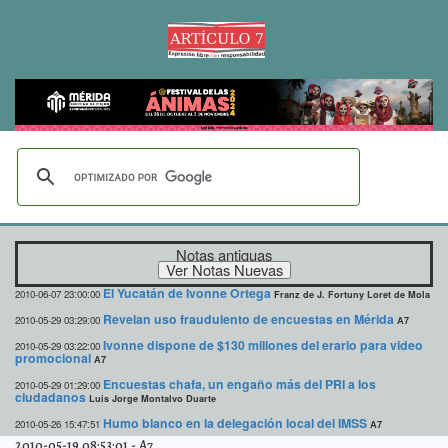
Notas antiguas
El Yucatán de Ivonne Ortega
2010-06-07 23:00:00
Franz de J. Fortuny Loret de Mola
Revelan uso fraudulento de encuestas en Mérida
2010-05-29 03:29:00
A7
Ivonne dispone de $130 millones del erario para video
2010-05-29 03:22:00
promocional
A7
Encuestas chafa, un engaño más del PRI a los
2010-05-29 01:29:00
ciudadanos
Luis Jorge Montalvo Duarte
Humo blanco en la delegación local del IMSS
2010-05-26 15:47:51
A7
2010-05-19 08:53:01
-
A7