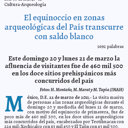
A7
Cultura-Arqueología
Llega al 90% corte y poda de árboles en Mérida
2011-03-23 17:07:04
A7
El equinoccio en zonas
Albergará la glorieta de Prolongación Montejo símbolo
2011-03-23 17:02:34
de Ciudad de la Paz
A7
arqueológicas del País transcurre
El estiaje sería "moderado" este año en Yucatán
2011-03-23 16:50:38
A7
con saldo blanco
Prosigue el Ayuntamiento de Mérida con el impulso a la
2011-03-23 13:21:55
inversión y generación de empleos
A7
Día Internacional del Agua en Chicxulub Pueblo
2011-03-23 13:00:28
1692
palabras
A7
Un paso más para el cuidado del agua en Akil
2011-03-23 12:42:47
A7
Este domingo 20 y lunes 21 de marzo la
Conmemoración del Día Meteorológico Mundial en
2011-03-23 12:38:05
Yucatán
afluencia de visitantes fue de 460 mil 500
A7
Múltiples embarazos, anemia y diabetes favorecen la
en los doce sitios prehispánicos más
2011-03-23 12:28:57
atonía uterina: IMSS
A7
concurridos del país
Festejan la llegada de la primavera en Tekal de Venegas
2011-03-23 12:23:32
A7
Fotos: H. Montaño, M. Marat y M. Tapia (INAH)
M
El nuevo solitario de Palacio
2011-03-23 12:09:54
De Varios Autores
éxico, D.F.. 22 de marzo de 2011.-
La visita masiva
Obama: Calderón esta frustrado
2011-03-23 10:11:55
de personas a las zonas arqueológicas durante el
A7
domingo 20 y mediodía del lunes 21 de marzo,
Videojuegos para ellas
2011-03-23 09:24:33
A7
con motivo del equinoccio de primavera, fue de
Muere la actriz Elizabeth Taylor
2011-03-23 09:19:34
poco más de 460 mil 500, en los doce sitios arqueológicos
A7
más concurridos del país, encabezados por Teotihuacan con
La aventura de ser trovador...
2011-03-23 09:18:18
Guillermo Barrera Fernandez
224 mil; Xochicalco con 63 mil 450 y El Tajín con 43 mil 500.