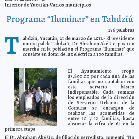
A7
Interior de Yucatán-Varios municipios
Firman convenio Ayuntamiento e Ipepac en torno del
2011-03-23 17:17:28
futuro del Carnaval
A7
Programa “Iluminar” en Tahdziú
Llega al 90% corte y poda de árboles en Mérida
2011-03-23 17:07:04
A7
Albergará la glorieta de Prolongación Montejo símbolo
2011-03-23 17:02:34
156
palabras
T
de Ciudad de la Paz
A7
ahdziú, Yucatán, 21 de marzo de 2011.-
El presidente
El estiaje sería "moderado" este año en Yucatán
2011-03-23 16:50:38
A7
municipal de Tahdziú, Dr. Abraham Aké Uc, puso en
marcha en la población el Programa "Iluminar" que
Escoliosis, fácil de detectar
2011-03-23 14:28:00
Lois Izquierdo
consiste en dotar de luz eléctrica a 100 familias.
Prosigue el Ayuntamiento de Mérida con el impulso a la
2011-03-23 13:21:55
inversión y generación de empleos
A7
Día Internacional del Agua en Chicxulub Pueblo
2011-03-23 13:00:28
A7
El Ayuntamiento erogó
$3,800.00 por cada una de las
Un paso más para el cuidado del agua en Akil
2011-03-23 12:42:47
A7
familias que no contaban con
Conmemoración del Día Meteorológico Mundial en
2011-03-23 12:38:05
este servicio básico
Yucatán
A7
indispensable. Cada semana
los empleados de la dirección
Múltiples embarazos, anemia y diabetes favorecen la
2011-03-23 12:28:57
atonía uterina: IMSS
de Servicios Urbanos de la
A7
Comuna se encargan de
Festejan la llegada de la primavera en Tekal de Venegas
2011-03-23 12:23:32
realizar las acometidas de
A7
entre 10 y 12 familias, hasta
El nuevo solitario de Palacio
2011-03-23 12:09:54
De Varios Autores
alcanzar la cifra de 61 en la
primera etapa.
Obama: Calderón esta frustrado
2011-03-23 10:11:55
A7
El Dr. Abraham Aké Uc, de filiación perredista, comentó: "No
Videojuegos para ellas
2011-03-23 09:24:33
A7