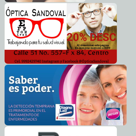
La Consulta que viene.
2011-03-22 10:46:25
Javier Corral Jurado
Taller literario infantil "Mi Centro Histórico", en la recta
2011-03-22 10:44:48
final
Lois Izquierdo
Admira alcaldesa con más de 6 mil personas el
2011-03-22 10:44:38
equinoccio en Dzibilchaltún
A7
El gobierno de Angélica Araujo, de "fantasmas", dicen
2011-03-22 10:35:35
los regidores panistas
A7
La xenofobia no ayuda contra el combate a los
2011-03-19 23:13:17
criminales
Franz de J. Fortuny Loret de Mola
De show en show
2011-03-18 23:00:00
Goyito Zavala
Disgustillos
2011-03-18 23:00:00
Guardiano Delatorre S.J.
Concluyen Mesas de Consulta sobre el Carnaval de
2011-03-18 17:15:44
Mérida
A7
Mejoran el servicio de agua potable en Chicxulub
2011-03-18 16:52:50
Pueblo
A7
Construyen comedor en Seyé
2011-03-18 16:36:59
A7
Reunión de productores en Seyé
2011-03-18 16:18:31
A7
Continúan las mesas de atención para adultos
2011-03-18 15:59:36
mayores en Seyé
A7
122 comunidades yucatecas enlazadas mediante Red
2011-03-18 15:53:56
de Telefonía Rural
A7