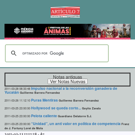
Notas antiguas
Impulso nacional a la reconversión ganadera de
2011-03-28 08:33:48
Yucatán
Guillermo Barrera Fernandez
Puras Mentiras
2011-03-26 11:12:10
Guillermo Barrera Fernandez
Hollywood se queda corto...
2011-03-25 23:00:00
Goyito Zavala
Pelota caliente
2011-03-25 23:00:00
Guardiano Delatorre S.J.
“Unidad”, un anti valor en política de competencia
2011-03-25 23:00:00
Franz
de J. Fortuny Loret de Mola
2011-03-23 17:17:28
-
A7