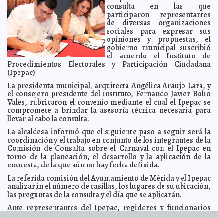
consulta en las que
Fernandez
participaron representantes
Se hizo justicia: Purificación Carpinteyro
2011-03-25 09:37:06
Guillermo Barrera
de diversas organizaciones
Fernandez
sociales para expresar sus
Calles peligrosas en Mérida
opiniones y propuestas, el
2011-03-25 09:20:44
Lois Izquierdo
gobierno municipal suscribió
El discurso del Rey o la estrategia del Oscar
2011-03-25 09:10:40
Federico
el acuerdo el Instituto de
Wilder
Procedimientos Electorales y Participación Ciudadana
Funcionarios municipales aprovechan al máximo
2011-03-24 17:03:04
(Ipepac).
generosa prestación
Javier Eduardo Cámara Menéndez
La presidenta municipal, arquitecta Angélica Araujo Lara, y
Inconformidad sobre la integración de la agenda
2011-03-24 12:23:34
el consejero presidente del instituto, Fernando Javier Bolio
legislativa
Guillermo Barrera Fernandez
Vales, rubricaron el convenio mediante el cual el Ipepac se
Promoverá Comuna concierto de Shakira en el
2011-03-24 12:19:54
compromete a brindar la asesoría técnica necesaria para
Tianguis Turístico de Acapulco
A7
llevar al cabo la consulta.
Foro sobre Cultura Maya
2011-03-24 11:58:06
Guillermo Barrera Fernandez
La alcaldesa informó que el siguiente paso a seguir será la
coordinación y el trabajo en conjunto de los integrantes de la
Ratificado Pedro Cabrera al frente de la Fundación
2011-03-24 11:47:16
Produce
Comisión de Consulta sobre el Carnaval con el Ipepac en
Guillermo Barrera Fernandez
torno de la planeación, el desarrollo y la aplicación de la
Reconocimiento al Ayuntamiento de Chicxulub Pueblo
2011-03-24 11:40:46
encuesta, de la que aún no hay fecha definida.
en el Día Internacional del Agua
A7
La referida comisión del Ayuntamiento de Mérida y el Ipepac
Exige el diputado Barrera Concha definir criterios para
2011-03-24 11:34:40
el análisis de iniciativas
analizarán el número de casillas, los lugares de su ubicación,
A7
las preguntas de la consulta y el día que se aplicarán.
Renueva la Policía Municipal de Mérida su armamento
2011-03-24 11:31:26
A7
Ante representantes del Ipepac, regidores y funcionarios
municipales, la alcaldesa de Mérida recalcó la importancia
Nueva Ley inducirá a crear cultura en el manejo de
2011-03-24 11:29:01