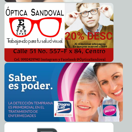
A7
Firman convenio Ayuntamiento e Ipepac en torno del
2011-03-23 17:17:28
futuro del Carnaval
A7
Llega al 90% corte y poda de árboles en Mérida
2011-03-23 17:07:04
A7
Albergará la glorieta de Prolongación Montejo símbolo
2011-03-23 17:02:34
de Ciudad de la Paz
A7
El estiaje sería "moderado" este año en Yucatán
2011-03-23 16:50:38
A7
Escoliosis, fácil de detectar
2011-03-23 14:28:00
Lois Izquierdo
Prosigue el Ayuntamiento de Mérida con el impulso a la
2011-03-23 13:21:55
inversión y generación de empleos
A7
Día Internacional del Agua en Chicxulub Pueblo
2011-03-23 13:00:28
A7
Un paso más para el cuidado del agua en Akil
2011-03-23 12:42:47
A7
Conmemoración del Día Meteorológico Mundial en
2011-03-23 12:38:05
Yucatán
A7
Múltiples embarazos, anemia y diabetes favorecen la
2011-03-23 12:28:57
atonía uterina: IMSS
A7
Festejan la llegada de la primavera en Tekal de Venegas
2011-03-23 12:23:32
A7
El nuevo solitario de Palacio
2011-03-23 12:09:54
De Varios Autores
Obama: Calderón esta frustrado
2011-03-23 10:11:55
A7
Videojuegos para ellas
2011-03-23 09:24:33
A7