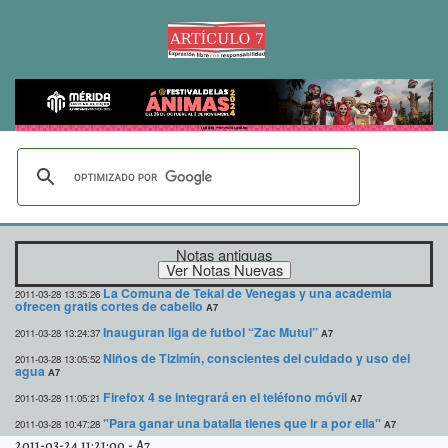
Notas antiguas
La Comuna de Tekal de Venegas y una academia
2011-03-28 13:35:26
ofrecen gratis cortes de cabello
A7
Inauguran liga de futbol “Zac Mutul”
2011-03-28 13:24:37
A7
Niños de Tizimín, conscientes del cuidado y uso del
2011-03-28 13:05:52
agua
A7
Firefox 4 se integrará en el teléfono móvil
2011-03-28 11:05:21
A7
"Para ganar una batalla tienes que ir a por ella"
2011-03-28 10:47:28
A7
2011-03-24 11:21:00
-
A7