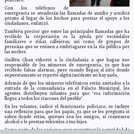
Congrega El lago de los Cisnes a más de diez mil
Con los teléfonos de
2011-03-25 14:59:47
meridanos
A7
emergencia se atenderán las llamadas de auxilio y acudirá
pronto al lugar de los hechos para prestar el apoyo a los
Entrega el Ayuntamiento de Chicxulub Pueblo 56 lap
2011-03-25 14:33:32
tops a jóvenes de la población
ciudadanos, enfatizó.
A7
"Fui reelecto conforme a la ley": Pedro Cabrera Quijano
También precisó que entre las principales llamadas que ha
2011-03-25 14:30:21
Guillermo Barrera Fernandez
recibido la corporación es la ayuda por escándalos
familiares o riñas callejeras; así como de grupos de
Difícilmente podrán hacer el concierto de Shakira en
2011-03-25 12:54:48
terrenos de la Estación Central
personas que se reúnen a embriagarse en la vía pública por
Lois Izquierdo
las noches.
Inicia foro de derechos y cultura maya
2011-03-25 12:26:48
Guillermo Barrera
Fernandez
Guillén Chan exhortó a la ciudadanía a que hagan uso
responsable de los números de emergencia, ya que han
Se hizo justicia: Purificación Carpinteyro
2011-03-25 09:37:06
Guillermo Barrera
recibido falsas alarmas, pues cuando llegan al sitio donde
Fernandez
supuestamente se reportó algún incidente no hay nada,
Calles peligrosas en Mérida
2011-03-25 09:20:44
Lois Izquierdo
Además de que los números telefónicos están anotados a la
El discurso del Rey o la estrategia del Oscar
2011-03-25 09:10:40
Federico
entrada de la comandancia en el Palacio Municipal, los
Wilder
agentes distribuyen volantes para que "esa información
Funcionarios municipales aprovechan al máximo
llegue a todos los rincones del pueblo".
2011-03-24 17:03:04
generosa prestación
Javier Eduardo Cámara Menéndez
En los volantes, indicó el funcionario policiaco, se incluye
Inconformidad sobre la integración de la agenda
2011-03-24 12:23:34
una reflexión para que los papás, ya que se les pregunta si
legislativa
Guillermo Barrera Fernandez
saben donde están, quiénes son los amigos, si consumen
Promoverá Comuna concierto de Shakira en el
alcohol o le prestan vehículos a sus hijos.
2011-03-24 12:19:54
Tianguis Turístico de Acapulco
A7
Como parte de las acciones para garantizar la seguridad de
Foro sobre Cultura Maya
2011-03-24 11:58:06
Guillermo Barrera Fernandez