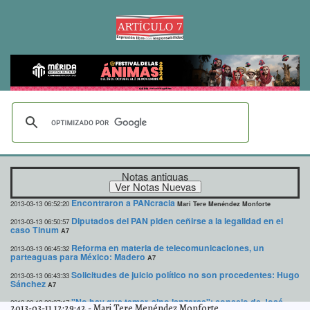
Notas antiguas
Encontraron a PANcracia
2013-03-13 06:52:20
Mari Tere Menéndez Monforte
Diputados del PAN piden ceñirse a la legalidad en el
2013-03-13 06:50:57
caso Tinum
A7
Reforma en materia de telecomunicaciones, un
2013-03-13 06:45:32
parteaguas para México: Madero
A7
Solicitudes de juicio político no son procedentes: Hugo
2013-03-13 06:43:33
Sánchez
A7
"No hay que temer, sino lanzarse": consejo de José
2013-03-12 22:37:17
2013-03-11 12:29:42
-
Mari Tere Menéndez Monforte