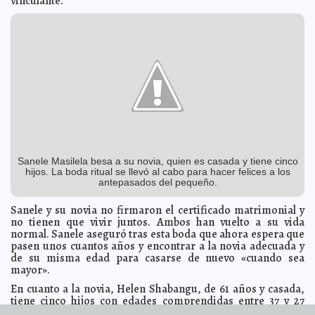
vinculante.
A7
Hamid Karzai dice que EE. UU. y los talibanes conspiran
2013-03-12 07:13:45
contra Afganistán
A7
No tengo miedo: Angélica Araujo
2013-03-11 22:50:45
A7
Pamplona pide juicio político contra Renán Barrera
2013-03-11 22:14:44
Mari
Tere Menéndez Monforte
Central Oriente cumple 15 años de chambear para
2013-03-11 22:12:50
meridanos
A7
'Para gobernar, es necesario estar siempre abiertos a
2013-03-11 21:57:23
todas las voces'
A7
Presentan iniciativa de reforma a la ley de
2013-03-11 21:41:42
Telecomunicaciones
A7
Sanele Masilela besa a su novia, quien es casada y tiene cinco
hijos. La boda ritual se llevó al cabo para hacer felices a los
Construirán en Yucatán el Centro de Justicia Oral más
2013-03-11 21:07:31
grande del Sureste
antepasados del pequeño.
A7
Villa Arrayanes, moderno concepto pedagógico hecho
2013-03-11 21:04:15
Sanele y su novia no firmaron el certificado matrimonial y
realidad
A7
no tienen que vivir juntos. Ambos han vuelto a su vida
Asume Rosa Adriana responsabilidad de perspectiva
2013-03-11 21:02:54
normal. Sanele aseguró tras esta boda que ahora espera que
de género en su labor en el Senado
Mari Tere Menéndez Monforte
pasen unos cuantos años y encontrar a la novia adecuada y
de su misma edad para casarse de nuevo «cuando sea
José Díaz Bolio, descubridor del culto crotálico entre
2013-03-11 21:01:07
los mayas, plagiado por numerosos arqueólogos
mayor».
A7
Gobierno del Estado fortalece compromiso con
2013-03-11 20:59:55
En cuanto a la novia, Helen Shabangu, de 61 años y casada,
empresarios yucatecos
A7
tiene cinco hijos con edades comprendidas entre 37 y 27
años, también mostró su felicidad por esta «boda». Helen
Campea la diversidad en el Consejo Municipal de
2013-03-11 18:30:55