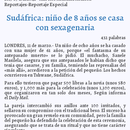
Emilio Pacheco a los jóvenes
A7
Reportajes-Reportaje Especial
En pro de Mérida, diputados y el Ayuntamiento trabajan
2013-03-12 21:52:06
en equipo
Mari Tere Menéndez Monforte
Sudáfrica: niño de 8 años se casa
Alianza Comuna-Banorte en beneficio de nuevos
2013-03-12 21:40:23
empresarios
A7
con sexagenaria
Prostitución, un delito grave: Jorge Tzuc, padre de
2013-03-12 21:29:13
familia
Mari Tere Menéndez Monforte
432
palabras
Identifican al calcinado de Cholul
2013-03-12 21:21:00
Mari Tere Menéndez
LONDRES, 11 de marzo.- Un niño de ocho años se ha casado
Monforte
con una mujer de 61 años, porque «el fantasma de su
"Nuestros hijos se quedan sin comer a causa de un
2013-03-12 20:57:33
antepasado muerto» se lo pidió. El muchacho, Sanele
policía corrupto": Maricarmen Ávila, ex trabajadora sexual
Mari Tere
Masilela, asegura que sus antepasados le habían dicho que
Menéndez Monforte
tenia que casarse, y su familia, temiendo las represalias del
Policía Municipal realiza una aproximación seria al
«más allá», accedieron a la petición del pequeño. Los hechos
2013-03-12 19:46:10
trabajo sexual en Mérida
Especial para A7
ocurrieron en Tshwane, Sudáfrica.
VUELTA A LA PRESIDENCIA IMPERIAL
2013-03-12 14:06:31
De Varios Autores
Para ello tuvieron que pagar 500 libras a la novia (unos 580
euros), y 1,000 más para la celebración (unos 1,100 euros),
Interesante autorización del Gobierno uruguayo
2013-03-12 07:21:25
Mari
que organizaron en tan solo dos meses, Según informa
Tere Menéndez Monforte
el
Daily Mail
.
Evo insiste en que a Chávez le inocularon el cáncer
2013-03-12 07:19:17
Mari
Tere Menéndez Monforte
La pareja intercambió sus anillos ante 100 invitados, y
sellaron su compromiso con el tradicional beso. El suceso ha
'No soy Chávez, pero soy su hijo': Maduro
2013-03-12 07:18:05
A7
provocado un gran revuelo en su comunidad, pero la familia
Reportan avances de mejoras viales
2013-03-12 07:16:38
del pequeño ha defendido la celebración de esta ceremonia,
A7
asegurando que se trata de un ritual y que no tiene carácter
Monseñor Berlie pide rezar para que el Espíritu Santo
2013-03-12 07:15:22
ilumine a los cardenales