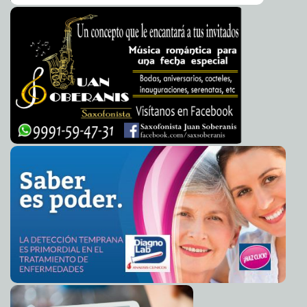
Juegos de guerra: Inician maniobras militares EE. UU.-
2013-03-11 12:06:13
Corea del Sur
A7
Candidatean a Susan Rice para asesora de Seguridad
2013-03-11 09:04:03
Nacional de Obama
A7
El Gran Colisionador de Hadrones sí puede crear
2013-03-11 08:46:47
agujeros negros
A7
Por qué el miedo y el estrés suprimen el dolor
2013-03-11 08:13:14
A7
Completamente nulo el armisticio entre las dos Coreas
2013-03-11 08:01:18
A7
FILEY: la Comuna dona $30,000 para fomentar la
2013-03-11 05:53:20
lectura entre la juventud
A7
Reactiva Ayuntamiento 110 Consejos de Participación
2013-03-11 05:50:06
Ciudadana
A7
'Pueden seguir haciendo el ruido que quieran':
2013-03-11 05:36:09
Norberto a víctimas de sacerdotes pederastas
Mari Tere Menéndez Monforte
Al fin atienden el drenaje del Mercado de Santiago
2013-03-10 22:45:20
A7
Persiguió a su amasio para matarlo a cuchilladas: lo
2013-03-10 22:29:31
consiguió
Mari Tere Menéndez Monforte
'Kiko' Vega, candidato del PAN a gobernador de Baja
2013-03-10 22:27:38
California
A7
Diputado verde plantea regular extracción de minerales
2013-03-10 21:27:25
en la costa
A7