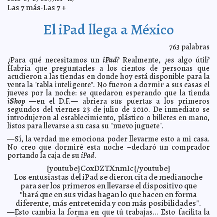
Las 7 más-Las 7 +
"Dos designaciones, afrenta para la sociedad", dice
2010-07-26 11:59:09
Asociación Civil
A7
El iPad llega a México
Inauguran la Feria del Caballo de Tunkás
2010-07-26 11:55:36
A7
Aplica el IMSS-Oportunidades proyecto contra la
2010-07-26 11:42:08
hepatitis "A"
763
palabras
A7
Pobre Mérida
¿Para qué necesitamos un
iPad
? Realmente, ¿es algo útil?
2010-07-26 11:36:01
Guillermo Barrera Fernández
Habría que preguntarles a los cientos de personas que
Mejoran la imagen de Sudzal con motivo de su fiesta
2010-07-26 08:43:15
acudieron a las tiendas en donde hoy está disponible para la
tradicional
A7
venta la "tabla inteligente". No fueron a dormir a sus casas el
Dzitás: Aspirante a Comisario de Xocempich intenta
2010-07-26 08:29:20
jueves por la noche: se quedaron esperando que la tienda
condicionar su registro
A7
iShop
—en el D.F.— abriera sus puertas a los primeros
segundos del viernes 23 de julio de 2010. De inmediato se
El sitio de Artículo 7: perfecto para iPad y iPhone
2010-07-25 22:05:38
A7
introdujeron al establecimiento, plástico o billetes en mano,
El juego de: “¿Quién dijo qué?”
2010-07-24 10:34:38
Ricardo Medina Macías
listos para llevarse a su casa su "nuevo juguete".
Neocaciquismo priísta y regresión electoral
2010-07-24 10:31:29
Javier Corral
—Sí, la verdad me emociona poder llevarme esto a mi casa.
Jurado
No creo que dormiré esta noche –declaró un comprador
Carta abierta a los multimillonarios
2010-07-24 10:22:34
portando la caja de su
iPad
.
Denise Dresser
Aclaran el misterio del hoyanco de Campeche
2010-07-24 10:01:03
{youtube}CoxDZTXnmIc{/youtube}
A7
Los entusiastas del iPad se dieron cita de medianoche
Cenotillo se prepara para su tradicional fiesta
2010-07-24 09:55:18
A7
para ser los primeros en llevarse el dispositivo que
¡Que golazos!
2010-07-24 09:44:51
Goyito Zavala
"hará que en sus vidas hagan lo que hacen en forma
diferente, más entretenida y con más posibilidades".
Remates de locura
2010-07-24 07:25:00
Guardiano Delatorre S.J.
—Esto cambia la forma en que tú trabajas... Esto facilita la
A pesar de mucho, aquí vamos
2010-07-24 06:45:00
Franz de J. Fortuny Loret de