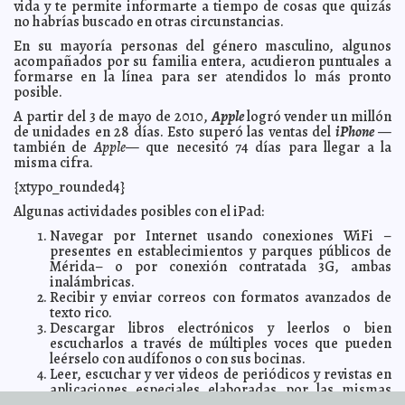
vida y te permite informarte a tiempo de cosas que quizás
Mola
no habrías buscado en otras circunstancias.
Evidente venganza de Ivonne Ortega Pacheco
2010-07-23 23:00:00
Luis Jorge
En su mayoría personas del género masculino, algunos
Montalvo Duarte
acompañados por su familia entera, acudieron puntuales a
La nueva alcaldesa de Peto cumple con los ciudadanos
2010-07-23 23:00:00
formarse en la línea para ser atendidos lo más pronto
Luis Jorge Montalvo Duarte
posible.
¿Propaganda política o declaraciones de un
2010-07-23 14:44:43
A partir del 3 de mayo de 2010,
Apple
logró vender un millón
presidente?
Franz de J. Fortuny Loret de Mola
de unidades en 28 días. Esto superó las ventas del
iPhone
—
El PRI bloquea una solicitud para pedir información
2010-07-23 13:48:33
también de
Apple
— que necesitó 74 días para llegar a la
sobre el dengue
A7
misma cifra.
Una más de Hugo Chávez: rompe relaciones
2010-07-23 12:39:28
{xtypo_rounded4}
diplomáticas con Colombia
Lois Izquierdo
Algunas actividades posibles con el iPad:
Siguen en aumento los casos de dengue en Yucatán
2010-07-23 11:30:53
Lois Izquierdo
Navegar por Internet usando conexiones WiFi –
Nuevos perros millonarios
2010-07-23 11:14:10
presentes en establecimientos y parques públicos de
A7
Mérida– o por conexión contratada 3G, ambas
El pulpo Paul ahora al cine
2010-07-23 10:30:43
A7
inalámbricas.
Cumplimentan orden de reaprehensión por la
Recibir y enviar correos con formatos avanzados de
2010-07-23 10:19:14
reclasificación de un delito contra la salud
A7
texto rico.
Descargar libros electrónicos y leerlos o bien
Ejercen acción penal contra presunto narcomenudista
2010-07-23 10:16:05
detenido en Motul
escucharlos a través de múltiples voces que pueden
A7
leérselo con audífonos o con sus bocinas.
Se pronostican precipitaciones de 5 a 20MM para el fin
2010-07-23 10:13:06
Leer, escuchar y ver videos de periódicos y revistas en
de semana
A7
aplicaciones especiales elaboradas por las mismas
Estas vacaciones proteja su corazón y mejore su
2010-07-23 09:59:48
emisoras, algunos por suscripción pagada, otros