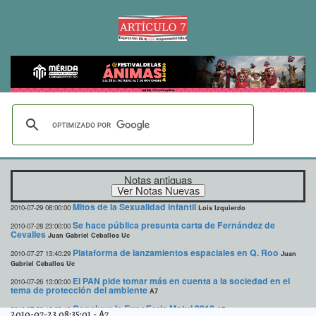
Notas antiguas
Mitos de la Sexualidad infantil
2010-07-29 08:00:00
Lois Izquierdo
Se hace pública presunta carta de Fernández de
2010-07-28 23:00:00
Cevalles
Juan Gabriel Ceballos Uc
Plataforma de lanzamientos espaciales en Q. Roo
2010-07-27 13:40:29
Juan
Gabriel Ceballos Uc
El PAN pide tomar más en cuenta a la sociedad en el
2010-07-26 13:00:00
tema de protección del ambiente
A7
Concluye la ExpoFeria Motul 2010
2010-07-26 12:02:43
A7
2010-07-23 08:35:01
-
A7