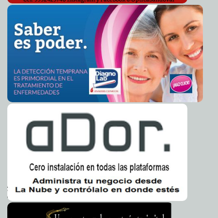
¡Que golazos!
2010-07-24 09:44:51
Goyito Zavala
Remates de locura
2010-07-24 07:25:00
Guardiano Delatorre S.J.
A pesar de mucho, aquí vamos
2010-07-24 06:45:00
Franz de J. Fortuny Loret de
Mola
Evidente venganza de Ivonne Ortega Pacheco
2010-07-23 23:00:00
Luis Jorge
Montalvo Duarte
La nueva alcaldesa de Peto cumple con los ciudadanos
2010-07-23 23:00:00
Luis Jorge Montalvo Duarte
¿Propaganda política o declaraciones de un
2010-07-23 14:44:43
presidente?
Franz de J. Fortuny Loret de Mola
El PRI bloquea una solicitud para pedir información
2010-07-23 13:48:33
sobre el dengue
A7
Una más de Hugo Chávez: rompe relaciones
2010-07-23 12:39:28
diplomáticas con Colombia
Lois Izquierdo
Siguen en aumento los casos de dengue en Yucatán
2010-07-23 11:30:53
Lois Izquierdo
Nuevos perros millonarios
2010-07-23 11:14:10
A7
El pulpo Paul ahora al cine
2010-07-23 10:30:43
A7
Cumplimentan orden de reaprehensión por la
2010-07-23 10:19:14
reclasificación de un delito contra la salud
A7
Ejercen acción penal contra presunto narcomenudista
2010-07-23 10:16:05
detenido en Motul
A7