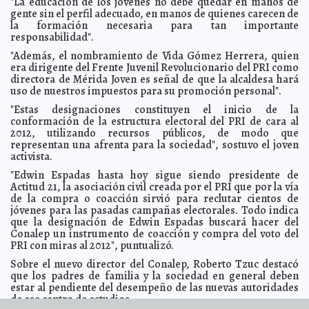
"La educación de los jóvenes no debe quedar en manos de
Advierte el IMSS de cáncer de piel por exposición al Sol
2010-07-28 10:06:24
gente sin el perfil adecuado, en manos de quienes carecen de
A7
la formación necesaria para tan importante
Sesión de reestructuración del Consejo Municipal de
responsabilidad".
2010-07-28 09:46:31
Desarrollo Rural y Sustentable de Motul 2010-2012
A7
"Además, el nombramiento de Vida Gómez Herrera, quien
Campaña para prevenir el dengue en Dzitás
2010-07-28 09:42:55
A7
era dirigente del Frente Juvenil Revolucionario del PRI como
directora de Mérida Joven es señal de que la alcaldesa hará
Ambiciosos vulgares
2010-07-28 09:07:17
Javier Corral Jurado
uso de nuestros impuestos para su promoción personal".
Regeneración azul
2010-07-28 08:56:04
Lois Izquierdo
"Estas designaciones constituyen el inicio de la
Tratan de desestabilizar al Ayuntamiento de Kanasín
2010-07-27 17:26:04
A7
conformación de la estructura electoral del PRI de cara al
2012, utilizando recursos públicos, de modo que
Curso de verano en Seyé: "Aprender jugando"
2010-07-27 17:23:26
A7
representan una afrenta para la sociedad", sostuvo el joven
Todos contra el dengue en Opichén
2010-07-27 17:20:21
A7
activista.
El Ayuntamiento de Chicxulub Pueblo promueve la
2010-07-27 17:15:26
"Edwin Espadas hasta hoy sigue siendo presidente de
atención a jóvenes
A7
Actitud 21, la asociación civil creada por el PRI que por la vía
Extremar precauciones previene la muerte súbita: IMSS
de la compra o coacción sirvió para reclutar cientos de
2010-07-27 17:09:41
A7
jóvenes para las pasadas campañas electorales. Todo indica
que la designación de Edwin Espadas buscará hacer del
México no cuenta con el Plan Nacional de Contingencia
2010-07-27 16:59:50
ante derrame de BP
Conalep un instrumento de coacción y compra del voto del
De Varios Autores
PRI con miras al 2012", puntualizó.
Capacitan a policías municipales de Cenotillo
2010-07-27 16:51:27
A7
Sobre el nuevo director del Conalep, Roberto Tzuc destacó
Hidalgo aprueba nueva ley anti narcóticos
2010-07-27 14:46:27
Juan Gabriel
que los padres de familia y la sociedad en general deben
Ceballos Uc
estar al pendiente del desempeño de las nuevas autoridades
Plataforma de lanzamientos espaciales en Q. Roo
2010-07-27 13:40:29
de ese centro de estudios.
Juan
Gabriel Ceballos Uc