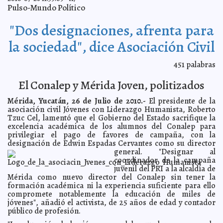
Pulso-Mundo Político
Kanasín: El alcalde Leonor Chan denunció a Leticia
2010-07-29 11:14:09
Hernández
A7
"Dos designaciones, afrenta para
Galletas de avena con proteína
2010-07-29 08:39:29
Fernando Roche Cano
Entra en vigor pero acotada la ley Arizona
la sociedad", dice Asociación Civil
2010-07-29 08:01:53
Javier Eduardo
Cámara Menéndez
Mitos de la Sexualidad infantil
2010-07-29 08:00:00
Lois Izquierdo
451
palabras
Se hace pública presunta carta de Fernández de
2010-07-28 23:00:00
Cevalles
El Conalep y Mérida Joven, politizados
Juan Gabriel Ceballos Uc
Polémico ex funcionario yucateco asume cargo en
2010-07-28 14:03:54
Cancún
Mérida, Yucatán, 26 de Julio de 2010.-
El presidente de la
Juan Gabriel Ceballos Uc
asociación civil Jóvenes con Liderazgo Humanista, Roberto
Primer "coche volador"
2010-07-28 12:10:09
Javier Eduardo Cámara Menéndez
Tzuc Cel, lamentó que el Gobierno del Estado sacrifique la
excelencia académica de los alumnos del Conalep para
Capacitan a indígenas mayas en la proyección de
2010-07-28 11:54:16
iniciativas productivas
privilegiar el pago de favores de campaña, con la
A7
designación de Edwin Espadas Cervantes como su director
Firme el comprosmiso Leonor Chan de trabajo por el
2010-07-28 11:51:06
general.
"Designar al
pueblo de Kanasín
A7
coordinador de la campaña
Mayapán en plena transformación
2010-07-28 11:47:07
A7
juvenil del PRI a la alcaldía de
Mérida como nuevo director del Conalep sin tener la
Instalan el Comité de Planeación para el Desarrollo del
2010-07-28 11:25:03
Municipio de Motul
formación académica ni la experiencia suficiente para ello
A7
compromete notablemente la educación de miles de
Alimentos caducos en despensas del Ayuntamiento de
2010-07-28 11:22:00
jóvenes", añadió el activista, de 25 años de edad y contador
Yaxcabá
A7
público de profesión.
Intenso trabajo de aseo urbano en Tunkás
2010-07-28 10:30:29
A7