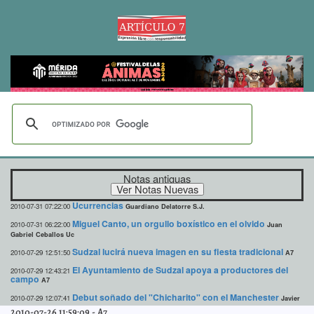
Notas antiguas
Ucurrencias
2010-07-31 07:22:00
Guardiano Delatorre S.J.
Miguel Canto, un orgullo boxístico en el olvido
2010-07-31 06:22:00
Juan
Gabriel Ceballos Uc
Sudzal lucirá nueva imagen en su fiesta tradicional
2010-07-29 12:51:50
A7
El Ayuntamiento de Sudzal apoya a productores del
2010-07-29 12:43:21
campo
A7
Debut soñado del "Chicharito" con el Manchester
2010-07-29 12:07:41
Javier
Eduardo Cámara Menéndez
2010-07-26 11:59:09
-
A7