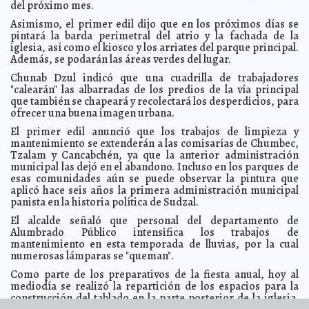
del próximo mes.
Tratan de desestabilizar al Ayuntamiento de Kanasín
2010-07-27 17:26:04
A7
Asimismo, el primer edil dijo que en los próximos días se
pintará la barda perimetral del atrio y la fachada de la
Curso de verano en Seyé: "Aprender jugando"
2010-07-27 17:23:26
A7
iglesia, así como el kiosco y los arriates del parque principal.
Todos contra el dengue en Opichén
2010-07-27 17:20:21
A7
Además, se podarán las áreas verdes del lugar.
El Ayuntamiento de Chicxulub Pueblo promueve la
2010-07-27 17:15:26
Chunab Dzul indicó que una cuadrilla de trabajadores
atención a jóvenes
A7
"calearán" las albarradas de los predios de la vía principal
Extremar precauciones previene la muerte súbita: IMSS
2010-07-27 17:09:41
que también se chapeará y recolectará los desperdicios, para
A7
ofrecer una buena imagen urbana.
México no cuenta con el Plan Nacional de Contingencia
2010-07-27 16:59:50
El primer edil anunció que los trabajos de limpieza y
ante derrame de BP
De Varios Autores
mantenimiento se extenderán a las comisarías de Chumbec,
Capacitan a policías municipales de Cenotillo
2010-07-27 16:51:27
Tzalam y Cancabchén, ya que la anterior administración
A7
municipal las dejó en el abandono. Incluso en los parques de
Hidalgo aprueba nueva ley anti narcóticos
2010-07-27 14:46:27
Juan Gabriel
esas comunidades aún se puede observar la pintura que
Ceballos Uc
aplicó hace seis años la primera administración municipal
Plataforma de lanzamientos espaciales en Q. Roo
2010-07-27 13:40:29
Juan
panista en la historia política de Sudzal.
Gabriel Ceballos Uc
El alcalde señaló que personal del departamento de
El PAN pide tomar más en cuenta a la sociedad en el
2010-07-26 13:00:00
Alumbrado Público intensifica los trabajos de
tema de protección del ambiente
A7
mantenimiento en esta temporada de lluvias, por la cual
Concluye la ExpoFeria Motul 2010
2010-07-26 12:02:43
A7
numerosas lámparas se "queman".
"Dos designaciones, afrenta para la sociedad", dice
2010-07-26 11:59:09
Como parte de los preparativos de la fiesta anual, hoy al
Asociación Civil
A7
mediodía se realizó la repartición de los espacios para la
Inauguran la Feria del Caballo de Tunkás
construcción del tablado en la parte posterior de la iglesia.
2010-07-26 11:55:36
A7