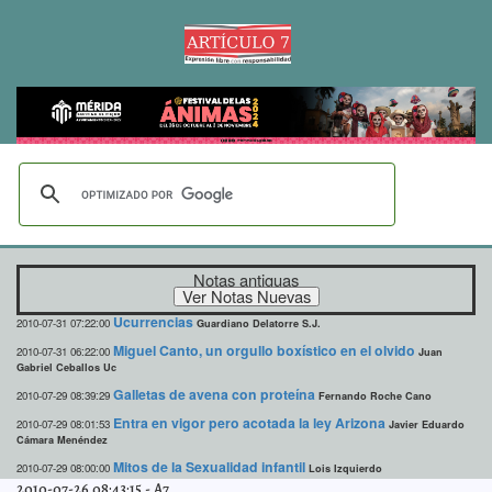
Notas antiguas
Ucurrencias
2010-07-31 07:22:00
Guardiano Delatorre S.J.
Miguel Canto, un orgullo boxístico en el olvido
2010-07-31 06:22:00
Juan
Gabriel Ceballos Uc
Galletas de avena con proteína
2010-07-29 08:39:29
Fernando Roche Cano
Entra en vigor pero acotada la ley Arizona
2010-07-29 08:01:53
Javier Eduardo
Cámara Menéndez
Mitos de la Sexualidad infantil
2010-07-29 08:00:00
Lois Izquierdo
2010-07-26 08:43:15
-
A7