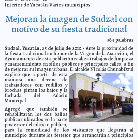
Se hace pública presunta carta de Fernández de
2010-07-28 23:00:00
Interior de Yucatán-Varios municipios
Cevalles
Juan Gabriel Ceballos Uc
Polémico ex funcionario yucateco asume cargo en
2010-07-28 14:03:54
Mejoran la imagen de Sudzal con
Cancún
Juan Gabriel Ceballos Uc
Primer "coche volador"
motivo de su fiesta tradicional
2010-07-28 12:10:09
Javier Eduardo Cámara Menéndez
Capacitan a indígenas mayas en la proyección de
2010-07-28 11:54:16
iniciativas productivas
A7
384
palabras
Firme el comprosmiso Leonor Chan de trabajo por el
2010-07-28 11:51:06
Sudzal, Yucatán, 25 de julio de 2010.-
Ante la proximidad de
pueblo de Kanasín
A7
la fiesta tradicional en honor de la Virgen de la Asunción, el
Mayapán en plena transformación
2010-07-28 11:47:07
Ayuntamiento de esta población realiza trabajos de limpieza
A7
y mantenimiento en sitios públicos y principales calles, a fin
Instalan el Comité de Planeación para el Desarrollo del
2010-07-28 11:25:03
de mejorar su imagen urbana.
El alcalde Nicolás ChunabDzul
Municipio de Motul
A7
explicó que a partir de esta
Alimentos caducos en despensas del Ayuntamiento de
2010-07-28 11:22:00
mañana una decena de
Yaxcabá
A7
trabajadores con rodillos y
Intenso trabajo de aseo urbano en Tunkás
brochas pintan los bajos y la
2010-07-28 10:30:29
A7
fachada del Palacio
Advierte el IMSS de cáncer de piel por exposición al Sol
2010-07-28 10:06:24
Municipal.
A7
Agregó que también se
Sesión de reestructuración del Consejo Municipal de
2010-07-28 09:46:31
Desarrollo Rural y Sustentable de Motul 2010-2012
rehabilitarán los dos baños
A7
públicos ubicados en la parte
Campaña para prevenir el dengue en Dzitás
2010-07-28 09:42:55
A7
posterior del edificio público,
para la comodidad de los visitantes que llegarán al
Ambiciosos vulgares
2010-07-28 09:07:17
Javier Corral Jurado
municipio durante los festejos que arrancarán a principios
Regeneración azul
2010-07-28 08:56:04
Lois Izquierdo