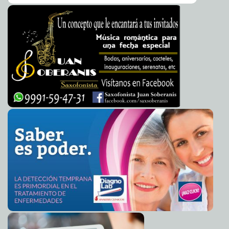
Evidente venganza de Ivonne Ortega Pacheco
2010-07-23 23:00:00
Luis Jorge
Montalvo Duarte
¿Propaganda política o declaraciones de un
2010-07-23 14:44:43
presidente?
Franz de J. Fortuny Loret de Mola
El PRI bloquea una solicitud para pedir información
2010-07-23 13:48:33
sobre el dengue
A7
Una más de Hugo Chávez: rompe relaciones
2010-07-23 12:39:28
diplomáticas con Colombia
Lois Izquierdo
Siguen en aumento los casos de dengue en Yucatán
2010-07-23 11:30:53
Lois Izquierdo
Nuevos perros millonarios
2010-07-23 11:14:10
A7
El pulpo Paul ahora al cine
2010-07-23 10:30:43
A7
Cumplimentan orden de reaprehensión por la
2010-07-23 10:19:14
reclasificación de un delito contra la salud
A7
Ejercen acción penal contra presunto narcomenudista
2010-07-23 10:16:05
detenido en Motul
A7
Se pronostican precipitaciones de 5 a 20MM para el fin
2010-07-23 10:13:06
de semana
A7
Estas vacaciones proteja su corazón y mejore su
2010-07-23 09:59:48
digestión, recomienda el IMSS
A7
Anuncian programa recreativo vacacional “Koonex
2010-07-23 09:51:40
Báaxal”
A7
Consignan a un Juez federal a imputado por posesión
2010-07-23 09:47:53