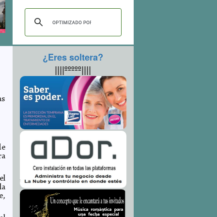
¿Eres soltera?
||||ººººº||||
as
de
ra
el
la
e,