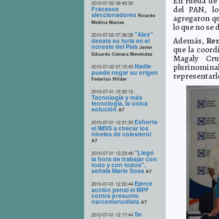
En rueda de 
2010-07-02 09:45:30
del PAN, l
Fracasos
aleccionadores
Ricardo
agregaron qu
Medina Macías
lo que no se 
"Alex"
2010-07-02 07:36:28
Además,
Ren
desata su furia en el
noreste del País
Javier
que la coord
Eduardo Cámara Menéndez
Magaly Cru
Nadie
plurinominal
2010-07-02 07:15:45
puede negar su origen
representarl
Federico Wilder
2010-07-01 15:30:12
Tecnología y más
tecnología, la única
solución
A7
Exhorta
2010-07-01 12:31:30
el IMSS a checar los
niveles de colesterol
A7
"Llegó
2010-07-01 12:23:46
la hora de trabajar con
todo y con todos",
señala Mario Sosa
A7
Ejerce
2010-07-01 12:20:44
acción penal el MPF
contra presunto
narcomenudista
A7
Se
2010-07-01 12:17:44