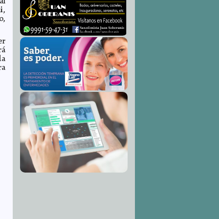
al
i
,
o,
er
rá
da
ra