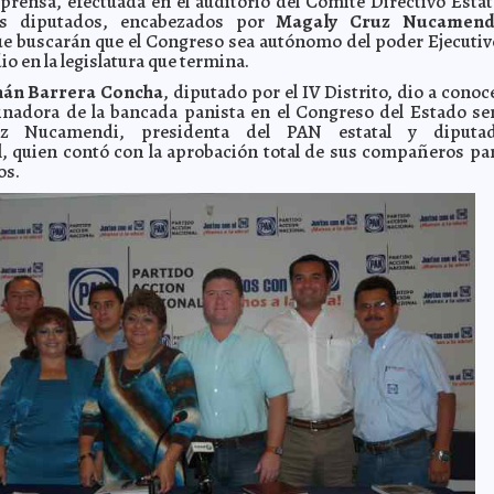
prensa, efectuada en el auditorio del Comité Directivo Estat
os diputados, encabezados por
Magaly Cruz Nucamend
e buscarán que el Congreso sea autónomo del poder Ejecutiv
dio en la legislatura que termina.
án Barrera Concha
, diputado por el IV Distrito, dio a conoc
inadora de la bancada panista en el Congreso del Estado se
z Nucamendi, presidenta del PAN estatal y diputa
, quien contó con la aprobación total de sus compañeros pa
os.