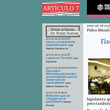
2010-06-28 13:15
Notas antiguas
Pulso-Mundo 
El
Fis
2010-07-09 23:00:00
narco y la farándula
segunda parte
Juan
Gabriel Ceballos Uc
El
2010-07-03 01:22:00
Lupus en Yucatán
Lois
Izquierdo
Centro
2010-07-02 23:00:00
Educativo
Winnetka:educación
personalizada para el
desarrollo de
capacidades
Juan
Gabriel Ceballos Uc
2010-07-02 09:48:32
Bribones que se
refugian en el
legislatura q
patriotismo
Denise
pero también
Dresser