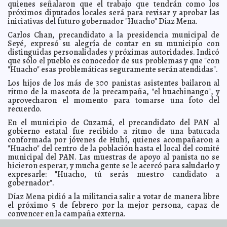
quienes señalaron que el trabajo que tendrán como los
Leopardo mató a un hombre e hirió a otros cuatro
2012-01-11 09:12:42
A7
próximos diputados locales será para revisar y aprobar las
Descubren a la víbora Matilda
iniciativas del futuro gobernador "Huacho" Díaz Mena.
2012-01-11 09:09:43
A7
Así se cobran las deudas en Tailandia
2012-01-11 09:05:02
Carlos Chan, precandidato a la presidencia municipal de
A7
Seyé, expresó su alegría de contar en su municipio con
Escocia podría independizarse de Gran Bretaña
2012-01-11 09:01:52
A7
distinguidas personalidades y próximas autoridades. Indicó
Rusos sospechan que EE. UU. les derribó estación
que sólo el pueblo es conocedor de sus problemas y que "con
2012-01-11 08:58:21
interplanetaria
A7
"Huacho" esas problemáticas seguramente serán atendidas".
No le van a comprar petróleo a un Irán nuclear
2012-01-11 08:53:33
A7
Los hijos de los más de 300 panistas asistentes bailaron al
ritmo de la mascota de la precampaña, "el huachinango", y
Palabra de Benedicto: el matrimonio homosexual
2012-01-11 08:47:59
amenaza la dignidad humana
aprovecharon el momento para tomarse una foto del
A7
recuerdo.
Dan prórroga a morosos del agua en Motul
2012-01-10 18:00:18
A7
En el municipio de Cuzamá, el precandidato del PAN al
Ciega a su tío por un control remoto
2012-01-10 16:53:49
Lois Izquierdo
gobierno estatal fue recibido a ritmo de una batucada
Hemeroteca del estado sigue sin funcionar
conformada por jóvenes de Huhí, quienes acompañaron a
2012-01-10 12:30:27
Guillermo
Barrera Fernandez
"Huacho" del centro de la población hasta el local del comité
municipal del PAN. Las muestras de apoyo al panista no se
Motul elegirá a sus reyes del Carnaval 2012
2012-01-10 12:07:22
A7
hicieron esperar, y mucha gente se le acercó para saludarlo y
Intensa gira de Rosa Adriana Díaz Lizama por todo el
2012-01-10 11:59:32
expresarle: "Huacho, tú serás nuestro candidato a
Estado
A7
gobernador".
Importante derrama de recursos del programa Habitat
2012-01-10 11:27:18
Díaz Mena pidió a la militancia salir a votar de manera libre
en Kanasín
Guillermo Barrera Fernandez
el próximo 5 de febrero por la mejor persona, capaz de
Organismos de la ONU retienen miles de millones en
2012-01-10 11:08:31
convencer en la campaña externa.
reservas
Guillermo Barrera Fernandez