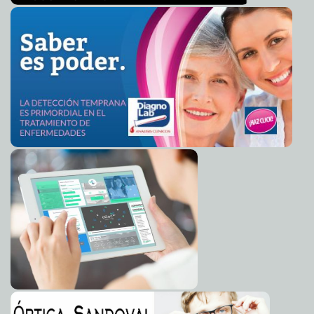
Federico Wilder
Nueva política social anuncia Santiago Creel en la
2012-01-09 11:19:14
Huasteca Potosina
A7
"Los invito a sumar y a multiplicar por la unidad de
2012-01-09 10:55:48
Acción Nacional": Santiago Creel Miranda
A7
"Yo sí tengo experiencia y estrategia para devolver la
2012-01-09 10:43:57
paz a México": Santiago Creel
A7
Grupo homosexual de presión recibe fondos
2012-01-09 10:14:33
principalmente de gobiernos
Guillermo Barrera Fernandez
Sedesol intensifica distribución de cobertores
2012-01-09 09:56:03
Guillermo
Barrera Fernandez
Será un honor ser su diputado expresa el doctor
2012-01-09 09:10:58
Manuel Díaz a panistas del poniente
Guillermo Barrera Fernandez
Putin revela que lo bautizaron en época de Stalin
2012-01-09 09:05:50
A7
EE. UU. expulsa a espía de Hugo Chávez
2012-01-09 09:02:46
A7
Bioseguridad: piden censurar investigaciones sobre el
2012-01-09 08:59:55
H5N1
A7
Miedo de que Irán cierre el Estrecho de Ormuz
2012-01-09 08:55:55
A7
Devolverle la credibilidad a la política, mi meta: Salvador
2012-01-09 08:06:44
Vitelli Macías
Guillermo Barrera Fernandez
Presidenta de Argentina no tiene cáncer
2012-01-08 09:46:11
A7
Asia-Pacífico, prioridad militar para EE. UU.
2012-01-08 09:43:00
A7