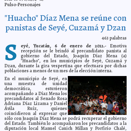
¿No que no?
2012-01-12 10:01:46
Lois Izquierdo
Pulso-Personajes
Mitt Romney
2012-01-12 09:47:34
A7
"Huacho" Díaz Mena se reúne con
Niño con discapacidad rompe paradigma social: la
2012-01-11 19:04:02
discriminación
A7
panistas de Seyé, Cuzamá y Dzan
Santiago Creel: El PRI llega y lo primero que hace es
2012-01-11 18:58:09
endeudar
A7
463
palabras
S
Rosa Adriana Díaz propondrá que "70 y más" sea "60 y
2012-01-11 18:46:37
más"
A7
eyé, Yucatán, 6 de enero de 2012.-
Emotiva
recepción se le brindó al precandidato panista al
Yucateco en el equipo de campaña de Enrique Peña
2012-01-11 16:23:29
Nieto
gobierno del Estado, Joaquín Díaz Mena (a)
Lois Izquierdo
"Huacho", en los municipios de Seyé, Cuzamá y
En el PAN necesitamos gente con experiencia: Tito
2012-01-11 13:01:20
Dzan, durante la gira vespertina que efectuara por dichas
Sánchez Camargo
Guillermo Barrera Fernandez
poblaciones a menos de un mes de la elección interna.
Rebasó Tulum el millón de visitantes durante el 2011
2012-01-11 12:12:37
A7
En el municipio de Seyé, en
Es necesario bajar los índices de violencia con una
2012-01-11 12:08:17
una muestra de unidad
nueva estrategia: Creel Miranda
A7
democrática, estuvieron
"Quiero ser el ahijado de la militancia panista":
acompañando a Díaz Mena los
2012-01-11 12:04:00
Santiago Creel Miranda
A7
precandidatos al Senado Rosa
Adriana Díaz Lizama y Daniel
El remozamiento del centro, trabajo inútil
2012-01-11 11:42:41
Guillermo Barrera
Ávila Ruíz, quienes
Fernandez
coincidieron al expresar que
Vamos a demostrar que se puede hacer una política
2012-01-11 10:02:40
sólo con Joaquín Díaz Mena se podrá recuperar el gobierno
diferente: Doctor Manuel Díaz Suárez
Guillermo Barrera Fernandez
del Estado. También lo acompañaron los precandidatos a la
Tercer Balón de Oro para Messi
2012-01-11 09:16:29
diputación local Manuel Cauich Millan y Porfirio Chalé,
A7