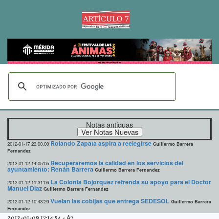
Notas antiguas
Rolando Zapata aspira a reelegirse
2012-01-17 23:00:00
Guillermo Barrera
Fernandez
Recuperaremos la calidad en los servicios del
2012-01-12 14:05:05
ayuntamiento: Renán Barrera
Guillermo Barrera Fernandez
La Colonia Bojorquez refrenda su apoyo para el Doctor
2012-01-12 11:31:06
Manuel Díaz
Guillermo Barrera Fernandez
Vuelan las cobijas que entrega SEDESOL
2012-01-12 10:43:20
Guillermo Barrera
Fernandez
2012-01-09 17:14:54
-
A7