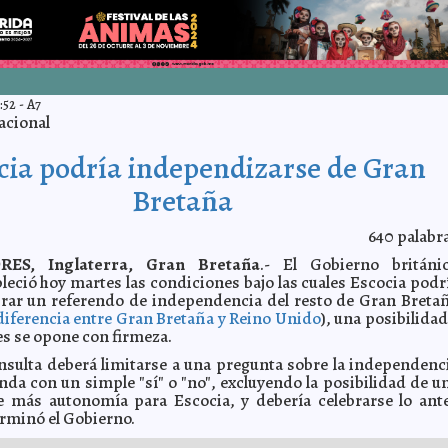
:52
-
A7
acional
cia podría independizarse de Gran
Bretaña
640
palabr
RES, Inglaterra, Gran Bretaña
.- El Gobierno británi
leció hoy martes las condiciones bajo las cuales Escocia podr
brar un referendo de independencia del resto de Gran Breta
diferencia entre Gran Bretaña y Reino Unido
), una posibilidad
es se opone con firmeza.
nsulta deberá limitarse a una pregunta sobre la independenc
nda con un simple "sí" o "no", excluyendo la posibilidad de u
e más autonomía para Escocia, y debería celebrarse lo ant
erminó el Gobierno.