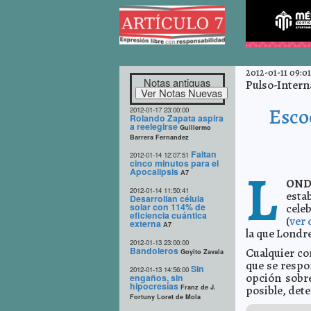
2012-01-11 09:01
Notas antiguas
Pulso-Intern
Esco
2012-01-17 23:00:00
Rolando Zapata aspira
a reelegirse
Guillermo
Barrera Fernandez
Faltan
2012-01-14 12:07:51
cinco minutos para el
L
Apocalipsis
A7
OND
2012-01-14 11:50:41
estab
Desarrollan célula
solar con 114% de
cele
eficiencia cuántica
(
ver 
externa
A7
la que Londr
2012-01-13 23:00:00
Bandoleros
Cualquier co
Goyito Zavala
que se respo
Sin
2012-01-13 14:56:00
opción sobr
engaños, sin
hipocresías
Franz de J.
posible, det
Fortuny Loret de Mola