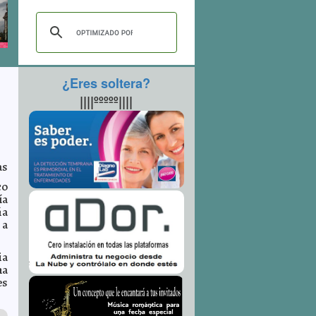
¿Eres soltera?
||||ººººº||||
as
co
ía
ña
 a
ia
na
es