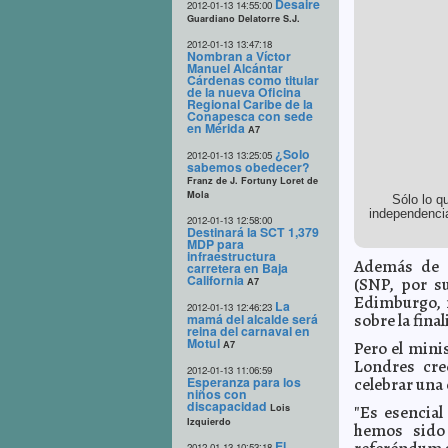
Desaire
2012-01-13 14:55:00
Guardiano Delatorre S.J.
2012-01-13 13:47:18
Nombran a Víctor
Manuel Alcántar
Cárdenas como titular
de la nueva Oficina
Regional Caribe de la
Conapesca con sede
en Mérida
A7
¿Solo
2012-01-13 13:25:05
sabemos obedecer?
Franz de J. Fortuny Loret de
Mola
Sólo lo q
independencia
2012-01-13 12:58:00
Destinará la SCT 1,379
MDP para
infraestructura
Además de e
carretera en Baja
California
(SNP, por s
A7
Edimburgo, 
La
2012-01-13 12:46:23
sobre la fina
mamá del alcalde será
reina del carnaval en
Motul
Pero el mini
A7
Londres cre
2012-01-13 11:06:59
Esperanza para los
celebrar una
niños con
discapacidad
Lois
"Es esencial
Izquierdo
hemos sido
El
2012-01-13 10:53:18