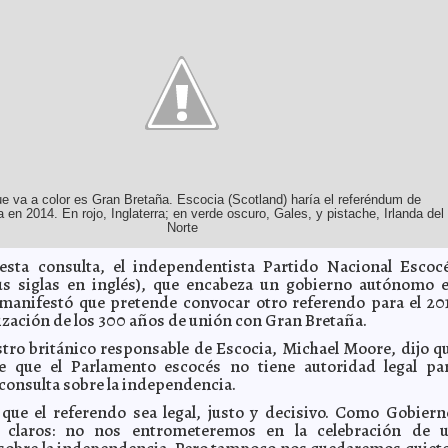
ue va a color es Gran Bretaña. Escocia (Scotland) haría el referéndum de
 en 2014. En rojo, Inglaterra; en verde oscuro, Gales, y pistache, Irlanda del
Norte
sta consulta, el independentista Partido Nacional Escoc
us siglas en inglés), que encabeza un gobierno autónomo 
manifestó que pretende convocar otro referendo para el 20
lización de los 300 años de unión con Gran Bretaña.
stro británico responsable de Escocia, Michael Moore, dijo q
e que el Parlamento escocés no tiene autoridad legal pa
 consulta sobre la independencia.
 que el referendo sea legal, justo y decisivo. Como Gobiern
 claros: no nos entrometeremos en la celebración de 