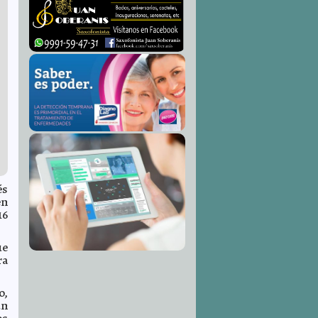
és
en
16
ue
ra
o,
un