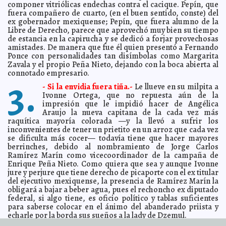
componer vitriólicas endechas contra el cacique. Pepín, que
de Mola
fuera compañero de cuarto, (en el buen sentido, conste) del
Tragedia: naufragan en la orilla
2012-01-15 10:21:26
ex gobernador mexiquense; Pepín, que fuera alumno de la
A7
Libre de Derecho, parece que aprovechó muy bien su tiempo
Presentan a Benedicto un cocodrilo cubano
2012-01-15 10:18:01
A7
de estancia en la capirucha y se dedicó a forjar provechosas
El candidato mortadela
amistades. De manera que fue él quien presentó a Fernando
2012-01-15 10:15:20
A7
Ponce con personalidades tan disímbolas como Margarita
Las gordas tienen más
2012-01-15 10:11:41
A7
Zavala y el propio Peña Nieto, dejando con la boca abierta al
Identifican a marines que profanaron cadáveres en
connotado empresario.
2012-01-15 10:00:01
3.
Afganistán
A7
- Si la envidia fuera tiña.-
Le llueve en su milpita a
Una espada atraviesa a Dilma
2012-01-15 09:56:49
A7
Ivonne Ortega, que no repuesta aún de la
impresión que le impidió hacer de Angélica
Irán, a punto de provocar Tercera Guerra Mundial
2012-01-15 07:11:38
A7
Araujo la nueva capitana de la cada vez más
Seria amenaza a la salud animal en Europa
2012-01-15 07:05:04
A7
raquítica mayoría colorada —y la llevó a sufrir los
inconvenientes de tener un prietito en un arroz que cada vez
Mitt Romney tiene raíces mexicanas
2012-01-14 12:52:21
A7
se dificulta más cocer— todavía tiene que hacer mayores
Más panistas dan su respaldo a Luis Canto
2012-01-14 12:45:29
berrinches, debido al nombramiento de Jorge Carlos
A7
Ramírez Marín como vicecoordinador de la campaña de
Turquía pide 22 años de cárcel para Sarah Ferguson
2012-01-14 12:40:45
A7
Enrique Peña Nieto. Como quiera que sea y aunque Ivonne
Mal manejo de las finanzas de Mérida, denuncia
2012-01-14 12:36:37
jure y perjure que tiene derecho de picaporte con el ex titular
regidores panistas
A7
del ejecutivo mexiquense, la presencia de Ramírez Marín la
obligará a bajar a beber agua, pues el rechoncho ex diputado
El orgasmo femenino es terapéutico
2012-01-14 12:11:28
A7
federal, si algo tiene, es oficio político y tablas suficientes
Faltan cinco minutos para el Apocalipsis
2012-01-14 12:07:51
A7
para saberse colocar en el ánimo del abanderado priista y
echarle por la borda sus sueños a la lady de Dzemul.
Desarrollan célula solar con 114% de eficiencia
2012-01-14 11:50:41
cuántica externa
A7