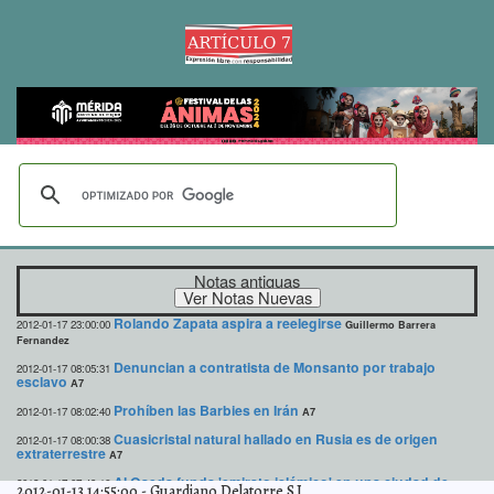
Notas antiguas
Rolando Zapata aspira a reelegirse
2012-01-17 23:00:00
Guillermo Barrera
Fernandez
Denuncian a contratista de Monsanto por trabajo
2012-01-17 08:05:31
esclavo
A7
Prohíben las Barbies en Irán
2012-01-17 08:02:40
A7
Cuasicristal natural hallado en Rusia es de origen
2012-01-17 08:00:38
extraterrestre
A7
Al Qaeda funda 'emirato islámico' en una ciudad de
2012-01-17 07:49:16
2012-01-13 14:55:00
-
Guardiano Delatorre S.J.