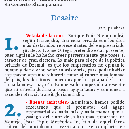
Yemen
A7
En Concreto-El campanario
En cómics las vidas de Steve Jobs y Bill Gates
2012-01-17 07:46:36
A7
Desaire
Meryl Streep y George Clooney triunfan en los Globos
2012-01-16 11:49:25
de Oro
A7
La muerte de Colosio, al cine
1201
palabras
2012-01-16 10:59:51
Lois Izquierdo
1.
Republicano Huntsman abandona la carrera por la
- Vetada de la cena.-
Enrique Peña Nieto tendrá,
2012-01-16 10:58:20
candidatura presidencial
A7
según trascendió, una cena privada con los diez
más destacados representantes del empresariado
«Debemos asegurar la existencia de nuestra gente y un
2012-01-16 10:50:07
futuro para los niños blancos»
yucateco; Ivonne Ortega pretendió estar presente,
A7
pues alguien le ha hecho creer perversamente que posee el
Destruyen el barrio de San Sebastian
2012-01-16 10:02:06
Lois Izquierdo
carácter de gran electora. Lo malo para el ego de la política
oriunda de Dzemul, es que los empresarios no opinan lo
Beyoncé y su mamá diseñan camiseta para la
2012-01-16 09:57:10
reelección de Obama
mismo y decidieron vetar su asistencia, para poder hablar
A7
con mayor amplitud y hacerle notar al copete más famoso
Cierran Senado de Brasil por ratas
2012-01-16 09:54:19
A7
del país, los desatinos cometidos por la capitana de la mal
Enfrentamiento de derechos en disputa motiva
2012-01-16 09:54:10
llamada nueva mayoría. Ivonne ya ha empezado a resentir
preocupación por libertad de expresión
Guillermo Barrera Fernandez
que su estrella declina a pasos agigantados y comienza a
ascender otra, sic transit gloria mundi...
Afganistán: juzgan a marine que causó suicidio de un
2012-01-16 09:49:09
2.
compañero
A7
- Buenas amistades.-
Asimismo, hemos podido
Próxima inauguración de espacio cultural comunitario
2012-01-16 09:16:25
enterarnos que el promotor del ágape
en Oxkutzcab
Guillermo Barrera Fernandez
empresarial es nada más y nada menos que el
vástago del autor de la lira más cintareada de
Entrega FONHAPO 216 casas en Mérida
2012-01-16 08:31:27
Guillermo Barrera
Montejo, léase Pepín Menéndez Jr., hijo de aquel feroz
Fernandez
crítico del oficialismo cerverista que se complacía en
Alimentación humana y civilización
2012-01-15 23:00:00
Franz de J. Fortuny Loret