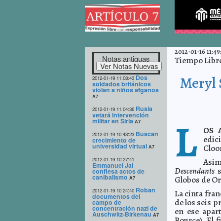
2012-01-16 11:49
Notas antiguas
Tiempo Libr
Dos
Meryl 
2012-01-19 11:08:43
soldados británicos
violan a niños afganos
A7
Rusia
2012-01-19 11:04:36
vetará intervención
L
militar en Siria
A7
OS 
Buscan
2012-01-19 10:43:23
edic
crecimiento de
universidad virtual
Cloo
A7
2012-01-19 10:27:41
Asim
Emmanuel Jal
Descendants
confiesa actos de
canibalismo
Globos de Or
A7
Roban
2012-01-19 10:24:40
La cinta fran
documentos del
de los seis 
campo de
concentración nazi de
en ese apar
Auschwitz-Birkenau
A7
Bource). El 