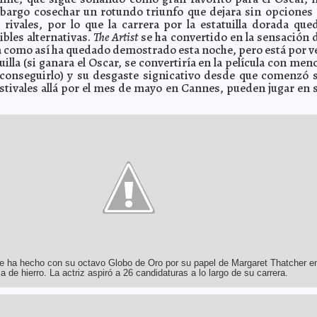
argo cosechar un rotundo triunfo que dejara sin opciones 
 rivales, por lo que la carrera por la estatuilla dorada que
ibles alternativas.
The Artist
se ha convertido en la sensación 
 como así ha quedado demostrado esta noche, pero está por v
quilla (si ganara el Oscar, se convertiría en la película con men
conseguirlo) y su desgaste signicativo desde que comenzó 
estivales allá por el mes de mayo en Cannes, pueden jugar en 
e ha hecho con su octavo Globo de Oro por su papel de Margaret Thatcher e
 de hierro. La actriz aspiró a 26 candidaturas a lo largo de su carrera.