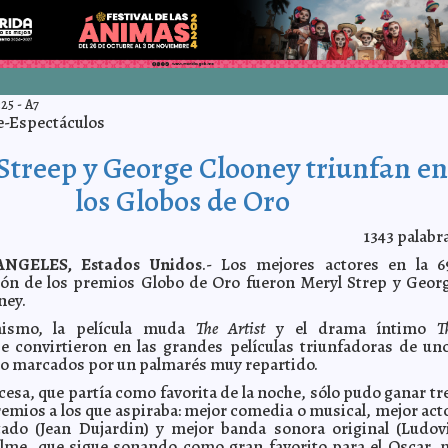
:25
-
A7
e-Espectáculos
Streep y George Clooney triunfan en
los Globos de Oro
1343
palabr
ANGELES, Estados Unidos
.- Los mejores actores en la 6
ión de los premios Globo de Oro fueron Meryl Strep y Geor
ney.
ismo, la película muda
The Artist
y el drama íntimo
T
se convirtieron en las grandes películas triunfadoras de un
o marcados por un palmarés muy repartido.
cesa, que partía como favorita de la noche, sólo pudo ganar tr
premios a los que aspiraba: mejor comedia o musical, mejor act
tado (Jean Dujardin) y mejor banda sonora original (Ludov
filme, que sigue sonando como gran favorito para el Oscar, 