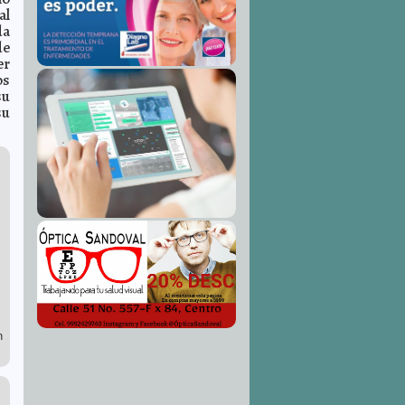
al
da
de
er
os
su
su
n