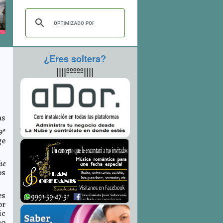
¿Eres soltera?
||||ººººº||||
as
9ª
ge
he
os
es
or
ic
no