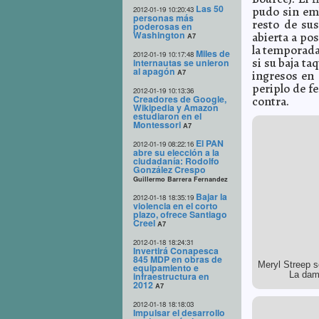
Las 50
pudo sin emb
2012-01-19 10:20:43
personas más
resto de sus
poderosas en
Washington
abierta a pos
A7
la temporada
Miles de
2012-01-19 10:17:48
si su baja ta
internautas se unieron
al apagón
A7
ingresos en 
periplo de f
2012-01-19 10:13:36
Creadores de Google,
contra.
Wikipedia y Amazon
estudiaron en el
Montessori
A7
El PAN
2012-01-19 08:22:16
abre su elección a la
ciudadanía: Rodolfo
González Crespo
Guillermo Barrera Fernandez
Bajar la
2012-01-18 18:35:19
violencia en el corto
plazo, ofrece Santiago
Creel
A7
2012-01-18 18:24:31
Invertirá Conapesca
845 MDP en obras de
Meryl Streep s
equipamiento e
La dama
infraestructura en
2012
A7
2012-01-18 18:18:03
Impulsar el desarrollo