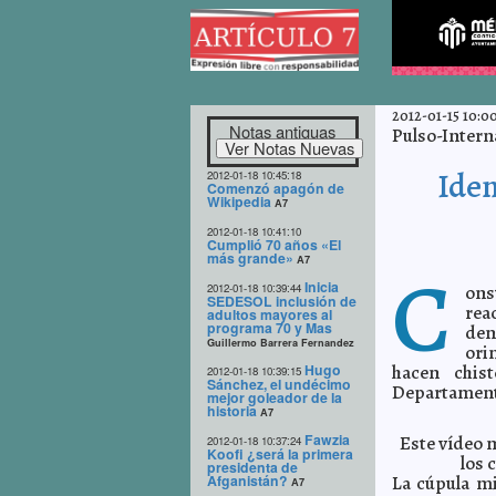
2012-01-15 10:00
Notas antiguas
Pulso-Intern
Iden
2012-01-18 10:45:18
Comenzó apagón de
Wikipedia
A7
2012-01-18 10:41:10
Cumplió 70 años «El
más grande»
A7
C
Inicia
2012-01-18 10:39:44
ons
SEDESOL inclusión de
rea
adultos mayores al
programa 70 y Mas
den
Guillermo Barrera Fernandez
ori
Hugo
hacen chis
2012-01-18 10:39:15
Sánchez, el undécimo
Departament
mejor goleador de la
historia
A7
Fawzia
Este vídeo 
2012-01-18 10:37:24
Koofi ¿será la primera
los 
presidenta de
Afganistán?
La cúpula mi
A7