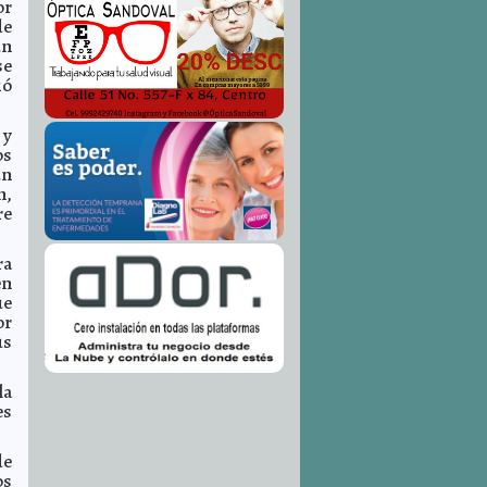
or
de
ún
se
ió
 y
os
un
n,
re
ra
en
ue
or
us
la
es
de
os