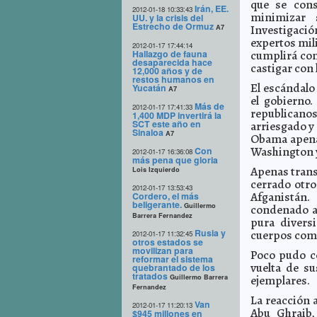
que se cons
Irán, EE.
2012-01-18 10:33:43
minimizar 
UU. y la crisis del
Estrecho de Ormuz
Investigació
A7
expertos mili
2012-01-17 17:44:14
Hallazgo de fauna
cumplirá con
desaparecida hace
castigar con 
12,000 años y de
restos humanos en
El escándalo
Yucatán
A7
el gobierno.
Más de
2012-01-17 17:41:33
republicano
1,400 MDP invertirá la
SCT este año en
arriesgado y 
Sinaloa
A7
Obama apenas
Washington y
Con
2012-01-17 16:36:08
más pena que gloria
Apenas tran
Lois Izquierdo
cerrado otro
2012-01-17 13:53:43
Afganistán.
Cordero, el más
beligerante.
Guillermo
condenado a
Barrera Fernandez
pura divers
Rusia y
cuerpos como
2012-01-17 11:32:45
otros estados se
movilizan para
Poco pudo ce
reformar el sistema
vuelta de s
quebrantado de los
tratados
Guillermo Barrera
ejemplares.
Fernandez
La reacción 
Van
2012-01-17 11:20:13
Abu Ghraib,
$945 millones en