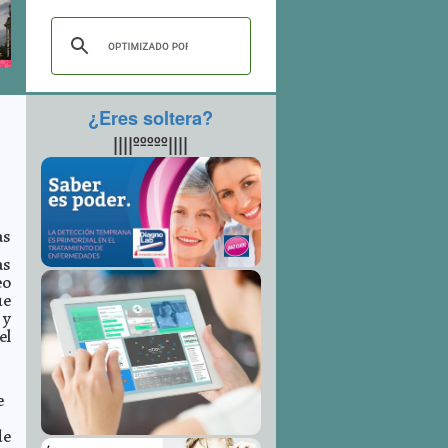
¿Eres soltera?
||||ººººº||||
as
as
eo
ue
 y
el
e
de