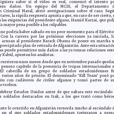
iguiera saber si el vídeo es real, comenzó el intento p
sus daños. Un equipo del NCIS, el Departamento 
n Criminal Naval, abrió averiguaciones sobre el caso. Seg
tares, la rápida respuesta apunta a que, en caso de ser cierto, 
 las exigencias del presidente afgano, Hamid Karzai, que pid
la mayor pena posible a los culpables.
 no podría haber saltado en un peor momento para el Ejército
 Con la carrera por las próximas elecciones ya iniciada, l
s acusan al presidente Barack Obama de poner en marcha 
precipitado plan de retirada de Afganistán. Ante esta situació
 puede permitirse más daños a las ya tensas relaciones ent
 Kabul, apuntan los analistas.
scurrieron unos meses desde que en noviembre pasado queda
 penoso capítulo de la presencia de tropas internacionales 
 El cabecilla de un grupo de soldados estadonidenses f
 varios años de prisión. El denominado "Kill Team" posó p
ión con cadáveres de civiles afganos y tomó partes de s
 trofeos.
lebrar Estados Unidos antes de que saltara este escándalo 
us soldados destacados en Irak, a los que trató como héro
ante lo ocurrido en Afganistán recuerda mucho al escándalo 
 en el que soldados estadounidenses torturaron a pres