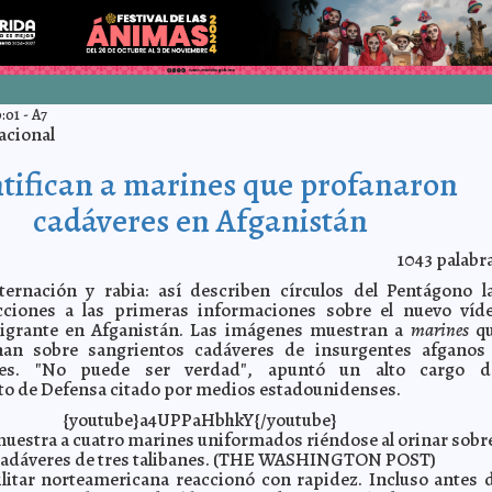
:01
-
A7
acional
tifican a marines que profanaron
cadáveres en Afganistán
1043
palabr
ternación y rabia: así describen círculos del Pentágono l
cciones a las primeras informaciones sobre el nuevo víd
igrante en Afganistán. Las imágenes muestran a
marines
q
nan sobre sangrientos cadáveres de insurgentes afganos
tes. "No puede ser verdad", apuntó un alto cargo d
o de Defensa citado por medios estadounidenses.
{youtube}a4UPPaHbhkY{/youtube}
muestra a cuatro marines uniformados riéndose al orinar sobr
cadáveres de tres talibanes. (THE WASHINGTON POST)
litar norteamericana reaccionó con rapidez. Incluso antes 