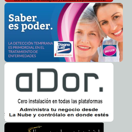
Menéndez
Patrimonio de los meridanos
2010-06-22 09:50:41
Juan Gabriel Ceballos Uc
Inició oficialmente el proceso de transición en Motul
2010-06-22 09:41:13
A7
Ejercen acción penal contra dos presuntos
2010-06-22 09:38:50
responsables de delitos contra la salud detenidos en Progreso
A7
Concluye la PGR curso de actualización sobre lavado
2010-06-22 09:31:50
de dinero
A7
Buscan establecer estándares para la medición,
2010-06-22 09:17:33
reporte y verificación de emisiones de carbono
A7
Ameritan cuidado especial los dientes de diabéticos:
2010-06-22 09:06:13
IMSS
A7
Probabilidad de lluvias en la semana
2010-06-22 09:04:37
A7
Gobiernos que mienten, "autoridades" que calumnian
2010-06-19 09:30:00
Franz de J. Fortuny Loret de Mola
Don Dinero se escabulle
2010-06-18 23:00:00
Guardiano Delatorre S.J.
Bonanza y despilfarro en el Gobierno del Estado
2010-06-18 23:00:00
Luis
Jorge Montalvo Duarte
Innecesaria burocracia
2010-06-18 23:00:00
Lois Izquierdo
Peritos dictaminan a favor de Wafé Kuri Torre
2010-06-18 23:00:00
Luis Jorge
Montalvo Duarte
Jugando a gastar el dinero de todos
2010-06-18 23:00:00
Goyito Zavala