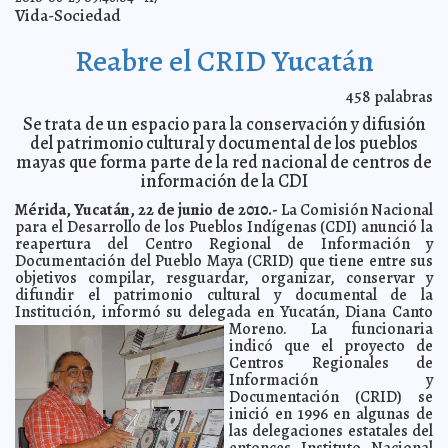
Promueve Sagarpa Reuniones de Intercambio de
2010-06-26 08:59:19
Vida-Sociedad
Experiencias Exitosas
A7
El Plan Estratégico de Mérida, destaca el apoyo de la
2010-06-26 08:54:47
Reabre el CRID Yucatán
Comuna para la consolidación de proyectos para el municipio
A7
Se forma la tormenta tropical Alex y avanza a la
2010-06-26 08:52:32
Península
458
palabras
A7
Siempre en polémica
Se trata de un espacio para la conservación y difusión
2010-06-26 07:29:00
Lois Izquierdo
del patrimonio cultural y documental de los pueblos
Más dictámenes a favor de Wafé Kuri Torre
2010-06-25 23:00:00
Luis Jorge
mayas que forma parte de la red nacional de centros de
Montalvo Duarte
información de la CDI
El diputado Televiso
2010-06-25 23:00:00
Guardiano Delatorre S.J.
Mérida, Yucatán, 22 de junio de 2010.-
La Comisión Nacional
Subasta a su mamá por e-bay
2010-06-25 16:51:36
A7
para el Desarrollo de los Pueblos Indígenas (CDI) anunció la
Acreditados los diputados del PAN
2010-06-25 16:44:30
reapertura del Centro Regional de Información y
A7
Documentación del Pueblo Maya (CRID) que tiene entre sus
Cada año desarrollan lupus 3 mil mexicanos
2010-06-25 16:38:17
A7
objetivos compilar, resguardar, organizar, conservar y
Se forma la primera depresión tropical en el Atlántico
2010-06-25 16:34:25
difundir el patrimonio cultural y documental de la
A7
Institución, informó su delegada en Yucatán, Diana Canto
Perturbación con 80% de probabilidades de
2010-06-25 16:26:16
Moreno.
La funcionaria
convertirse en ciclón
A7
indicó que el proyecto de
Resumen semanal de indicadores financieros del 21 al
2010-06-25 15:05:09
Centros Regionales de
25 de junio de 2010
Javier Eduardo Cámara Menéndez
Información y
Principio del fin definitivo de la tenencia vehicular
Documentación (CRID) se
2010-06-25 11:42:02
Juan
Gabriel Ceballos Uc
inició en 1996 en algunas de
las delegaciones estatales del
¿Guerra sucia o suciedad?
2010-06-25 11:21:01
A7
entonces Instituto Nacional