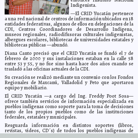
Esfuerzo multidisciplinario internacional para la
2010-06-25 11:19:17
Indigenista.
protección de los tiburones ballena
Luis Jorge Montalvo Duarte
—El CRID Yucatán pertenece
El valor de la sonrisa
2010-06-25 10:42:17
Franz de J. Fortuny Loret de Mola
a una red nacional de centros de información ubicados en 18
entidades federativas, algunos de ellos en delegaciones de la
Holbox, paraíso peninsular
2010-06-25 10:39:33
Luis Jorge Montalvo Duarte
CDI, Centros Coordinadores de Desarrollo Indígena,
Lenta respuesta
2010-06-25 10:37:37
Lois Izquierdo
museos regionales, radiodifusoras culturales indigenistas,
albergues escolares, bibliotecas de universidades estatales y
Mejoran las finanzas del "rey del pop" después de
2010-06-25 10:31:49
muerto
bibliotecas públicas —abundó.
A7
El "mundial de las sorpresas": Fuera el campeón y el
2010-06-25 09:31:10
Diana Canto precisó que el CRID Yucatán se fundó el 7 de
subcampeón
Javier Eduardo Cámara Menéndez
febrero de 2000 y sus instalaciones estaban en la calle 58
entre 53 y 55, y no fue sino hasta hace dos años cuando se
Óscar, el gato biónico
2010-06-25 09:13:01
A7
trasladó a las oficinas actuales de la CDI.
Política con ética recomienda a nuevos ediles panistas
2010-06-25 08:14:08
Rodríguez Prats
Su creación se realizó mediante un convenio con los Fondos
A7
Regionales de Maxcanú, Valladolid y Peto que aportaron
La hipertensión arterial es la primera causa de consulta
2010-06-25 08:01:39
equipo y mobiliario.
en el IMSS
A7
El CRID Yucatán —a cargo del Ing. Freddy Poot Sosa—
Último informe de gobierno de la presidenta municipal
2010-06-25 07:49:48
de Motul
ofrece también servicios de información especializada en
A7
pueblos indígenas como soporte para la toma de decisiones
¿La despedida final?
2010-06-25 07:15:02
Federico Wilder
tanto de los propios pueblos como de las instituciones
Chayanne en Mérida
federales, estatales y municipales.
2010-06-24 15:31:03
Juan Gabriel Ceballos Uc
"Los Cebollones", arracheras y poc chuc al gusto
2010-06-24 14:38:02
Resguarda información en distintos soportes (libros,
Juan
Gabriel Ceballos Uc
revistas, videos, CD´s) de todos los pueblos indígenas de
México y particularmente del pueblo Maya y cuenta con 2,550
"Álvaro Fuentes", taller mecánico de 40 años
2010-06-24 08:04:43
Juan Gabriel