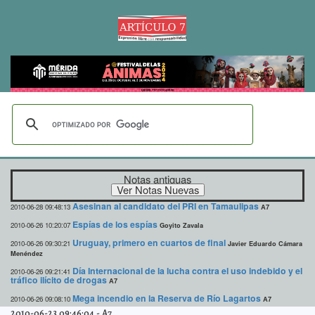
Notas antiguas
Asesinan al candidato del PRI en Tamaulipas
2010-06-28 09:48:13
A7
Espías de los espías
2010-06-26 10:20:07
Goyito Zavala
Uruguay, primero en cuartos de final
2010-06-26 09:30:21
Javier Eduardo Cámara
Menéndez
Día Internacional de la lucha contra el uso indebido y el
2010-06-26 09:21:41
tráfico ilícito de drogas
A7
Mega incendio en la Reserva de Río Lagartos
2010-06-26 09:08:10
A7
2010-06-23 09:46:04
-
A7