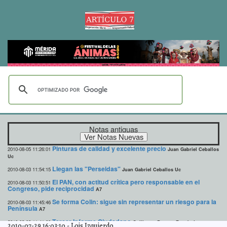
Notas antiguas
Pinturas de calidad y excelente precio
2010-08-05 11:26:01
Juan Gabriel Ceballos
Uc
Llegan las "Perseidas"
2010-08-03 11:54:15
Juan Gabriel Ceballos Uc
El PAN, con actitud crítica pero responsable en el
2010-08-03 11:50:51
Congreso, pide reciprocidad
A7
Se forma Colin: sigue sin representar un riesgo para la
2010-08-03 11:45:46
Península
A7
Tercer Informe Ciudadano
2010-08-03 11:41:00
Guillermo Barrera Fernández
2010-07-29 16:03:10
-
Lois Izquierdo