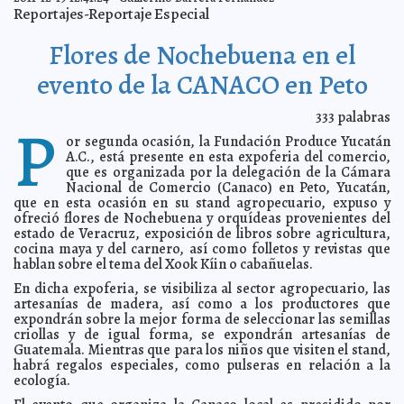
Reportajes-Reportaje Especial
Anuncia Conapesca veda para el pepino de mar en la
2011-12-21 20:02:32
Península de Yucatán
A7
Flores de Nochebuena en el
Que se aclare el caso de las despensas en la colonia
2011-12-21 13:59:21
María Luisa
Guillermo Barrera Fernandez
evento de la CANACO en Peto
La hoguera del amor de Dios
2011-12-21 10:57:38
Guillermo Barrera Fernandez
Separación de Jessica Lange pasó dos años
2011-12-21 08:49:16
333
palabras
inadvertida
P
A7
or segunda ocasión, la Fundación Produce Yucatán
Kobe Bryant pagará caro su desenfreno
2011-12-21 08:41:30
A7
A.C., está presente en esta expoferia del comercio,
Pedro Armendáriz Jr. tiene cáncer en un ojo
2011-12-21 08:38:19
A7
que es organizada por la delegación de la Cámara
Nacional de Comercio (Canaco) en Peto, Yucatán,
Filipinos cenan serpientes, y viceversa
2011-12-21 08:29:56
A7
que en esta ocasión en su stand agropecuario, expuso y
Premio al aguante: Madamme Strauss-Kahn, mujer del
2011-12-21 08:26:05
ofreció flores de Nochebuena y orquídeas provenientes del
año
A7
estado de Veracruz, exposición de libros sobre agricultura,
cocina maya y del carnero, así como folletos y revistas que
EE. UU. prepara escenario nuclear para atacar a Irán
2011-12-21 08:22:05
A7
hablan sobre el tema del Xook Kíin o cabañuelas.
Hallan dos planetas gemelos de la Tierra
2011-12-21 08:18:48
A7
En dicha expoferia, se visibiliza al sector agropecuario, las
Empatan punteros republicanos en las primarias de
2011-12-21 08:15:12
artesanías de madera, así como a los productores que
EE.UU.
A7
expondrán sobre la mejor forma de seleccionar las semillas
Aconseja Kissinger prestar atención a Corea del Norte
2011-12-21 08:11:27
criollas y de igual forma, se expondrán artesanías de
A7
Guatemala. Mientras que para los niños que visiten el stand,
habrá regalos especiales, como pulseras en relación a la
Con 1,300 piezas reabre sus puertas el Museo de Arte
2011-12-20 18:58:45
Religioso de Puebla, el más importante en su tipo
ecología.
A7
Evitar abuso del alcohol para recibir el año nuevo con
2011-12-20 18:53:42