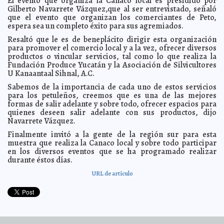
El evento que organiza la Canaco local es presidido por
salud, recomienda el IMSS
A7
Gilberto Navarrete Vázquez,que al ser entrevistado, señaló
que el evento que organizan los comerciantes de Peto,
Amplio respaldo a Renán Barrera al visitar la Vicente
2011-12-20 18:38:43
Solís, cuna del panismo
espera sea un completo éxito para sus agremiados.
A7
Presenta su renuncia como director general del OCPY
2011-12-20 18:34:24
Resaltó que le es de beneplácito dirigir esta organización
de la Conagua el Lic. Sergio Chan Lugo
A7
para promover el comercio local y a la vez, ofrecer diversos
productos o vincular servicios, tal como lo que realiza la
El Congreso debe ser garante del Estado de Derecho:
2011-12-20 18:22:24
Luis Canto García
Fundación Produce Yucatán y la Asociación de Silvicultores
A7
U Kanaantaal Sihnal, A.C.
Inician precampañas Alejandro Abud y el Dr. Manuel
2011-12-20 11:25:42
Díaz Suárez
Guillermo Barrera Fernandez
Sabemos de la importancia de cada uno de estos servicios
para los petuleños, creemos que es una de las mejores
La grandeza de la paternidad responsable: Mons.
2011-12-20 11:08:15
Pedro Agustín Rivera Díaz
formas de salir adelante y sobre todo, ofrecer espacios para
Guillermo Barrera Fernandez
quienes deseen salir adelante con sus productos, dijo
Evidencia hunde al soldado Bradley Manning
2011-12-20 08:31:21
A7
Navarrete Vázquez.
Se pierde gran parte de la historia egipcia
2011-12-20 08:26:42
A7
Finalmente invitó a la gente de la región sur para esta
Curiosidades en la traducción de la tercera novela de
muestra que realiza la Canaco local y sobre todo participar
2011-12-20 08:18:33
Åsa Larsson
A7
en los diversos eventos que se ha programado realizar
durante éstos días.
Mexicano desactiva 'bomba de tiempo de Vietnam'
2011-12-20 07:33:05
A7
Falleció Kim Jong-il, el dictador de Corea del Norte
URL de artículo
2011-12-19 21:43:43
A7
Arranca la precampaña de Joaquín Díaz Mena en
2011-12-19 17:42:44
contacto con la militancia panista
A7
Gobierno cercano e incluyente con los jóvenes ofrece
2011-12-19 17:37:25
Beatriz Zavala
A7