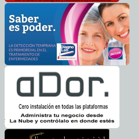
Murió el ex presidente checo Vaclav Havel
2011-12-19 07:46:22
A7
Enfrentamientos en Egipto dejan nueve muertos
2011-12-18 06:21:00
A7
Batman, impotente ante autoridades chinas
2011-12-18 06:17:00
A7
Una muñeca india, la mujer más pequeña del mundo
2011-12-18 06:15:00
A7
Niega Erdogan genocidio armenio
2011-12-18 06:04:00
A7
El peligroso filósofo que persuadió a Sarkozy de
2011-12-18 06:00:00
intervenir en Libia
A7
Libia afronta larga y difícil transición: el Pentágono
2011-12-18 06:00:00
A7
Punto final a la guerra en Irak
2011-12-17 17:32:16
A7
Dos años a Chirac
2011-12-17 17:28:23
A7
Santa Cachucha
2011-12-16 23:00:00
Goyito Zavala
Mantenerse «apolítico», nada puede ser peor.
2011-12-16 22:58:00
Franz de J.
Fortuny Loret de Mola
Mami ¿que será lo que quiere el Negro?
2011-12-16 22:58:00
Guardiano
Delatorre S.J.
Confisca Rusia material radiactivo destinado a Irán
2011-12-16 19:28:13
A7
Falleció Christopher Hitchens
2011-12-16 19:22:54
A7
Lego presenta los principales acontecimientos de 2011
2011-12-16 16:09:54
A7