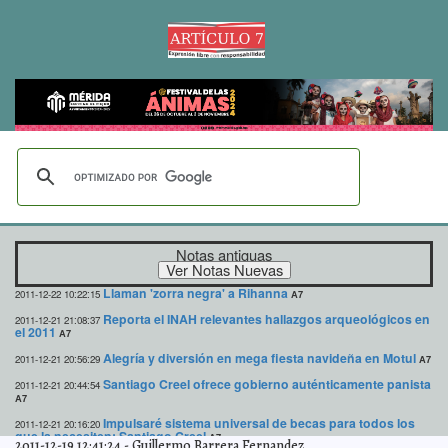
Notas antiguas
Llaman 'zorra negra' a Rihanna
2011-12-22 10:22:15
A7
Reporta el INAH relevantes hallazgos arqueológicos en
2011-12-21 21:08:37
el 2011
A7
Alegría y diversión en mega fiesta navideña en Motul
2011-12-21 20:56:29
A7
Santiago Creel ofrece gobierno auténticamente panista
2011-12-21 20:44:54
A7
Impulsaré sistema universal de becas para todos los
2011-12-21 20:16:20
que la necesiten: Santiago Creel
A7
2011-12-19 12:41:24
-
Guillermo Barrera Fernandez