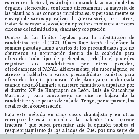
estructura electoral, están bajo su mando la actuación de los
La pesadilla de Freddy
2010-06-11 08:02:11
Federico Wilder
órganos electorales, conformó directamente la mayoría de
Formal prisión a dos implicados en delitos contra la
2010-06-10 16:34:09
las planillas a los concejos municipales, y personalmente se
salud y violación a la Ley Federal de Armas de Fuego y Explosivos
encarga de varios operativos de guerra sucia, entre otros,
detenidos en Circuito Colonias
A7
tratar de socavar a la coalición opositora mediante acciones
El uso excesivo de antiácidos puede causar serias
2010-06-10 16:26:19
directas de intimidación, chantaje y cooptación.
complicaciones: IMSS
A7
Dentro de los límites legales para la substitución de
El Ipepac condenó a las nuevas generaciones a sufrir
2010-06-10 14:54:00
candidatos ante el IEEO, Ulises Ruiz tomó el teléfono la
autoridades corruptas: Beatriz Zavala
A7
semana pasada y llamó a varios de los precandidatos que no
Rico ajo para untarle al pan
2010-06-10 14:31:41
obtuvieron su nominación dentro de la coalición para
Fernando Roche Cano
ofrecerles todo tipo de prebendas, incluído el poderles
Cerca del final
2010-06-10 07:54:47
Lois Izquierdo
registrar sus candidaturas por otros partidos,
Instalan el Comité Municipal de Prevención de
2010-06-09 12:18:29
ofrecidamente el PANAL. Abiertamente, sin rubor alguno, se
Huracanes
A7
atrevió a hablarles a varios precandidatos panistas para
ofrecerles "lo que quisieran". Y de plano ya no midió nada
El Consejo General del Ipepac debe denunciar
2010-06-09 11:55:16
penalmente a priistas de Hocabá: Pérez Moguel
cuando decidió llamarle a nuestro candidato a diputado por
A7
el distrito XV de Huajuapan de León, Luis de Guadalupe
Unen esfuerzos CDI y DGETA para garantizar el éxito de
2010-06-09 11:50:34
Martínez , para convencerlo de que se bajara de la
proyectos productivos en el campo
A7
candidatura y se pasara de su lado. Tengo, por supuesto, los
Acude el IMSS a empresas yucatecas para atender a
2010-06-09 11:45:02
detalles de la conversación.
sus empleados
A7
Bajo este método en unos casos chantajista y en otros
El noble arte del cotilleo
2010-06-09 10:38:14
Guillermo Barrera Fernández
corruptor le está armando a la coalición "una enorme
(15) Conocimiento Compartido
fractura " que busca presentar ante la opinión pública el
2010-06-09 09:44:58
María Leticia Roche Cano
resquebrajamiento de los aliados de Cue, por una serie de
Dispensadores ingleses de chicles y colillas de cigarro
2010-06-08 16:03:46
desprendimientos de "figuras importantes" que exhibirán
para el Centro Histórico
Lois Izquierdo