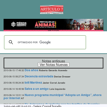
Notas antiguas
Dos años
2010-06-15 17:49:32
Roberto Gerardo Acevedo
Decencia extraviada
2010-06-15 09:27:34
Denise Dresser
Ixtli Martínez
2010-06-15 09:24:30
Javier Corral Jurado
Salva a un amigo
2010-06-14 16:45:56
Lois Izquierdo
Nuevo programa municipal “Adopta un Amigo”, ahora
2010-06-14 13:01:14
por Internet
A7
No dejaremos de trabajar por las familias de Yucatán:
2010-06-14 12:57:07
2010-06-08 13:03:33
-
Javier Corral Jurado