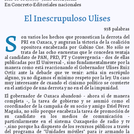
Beatriz Zavala
A7
En Concreto-Editoriales nacionales
El Chile Habanero, ya con denominación de origen,
2010-06-14 12:52:06
será producto invitado en convención mundial
A7
El Inescrupuloso Ulises
Más sobre la diabetes: puede causar pérdida del oído
2010-06-14 12:47:49
A7
938
palabras
S
Advierte el IMSS de daños irreversibles a la cadera
2010-06-14 12:43:51
A7
on varios los hechos que pronostican la derrota del
Lluvias toda la semana por influencia de diversas
2010-06-14 12:40:11
PRI en Oaxaca, y auguran la victoria de la coalición
ondas tropicales
A7
opositora encabezada por Gabino Cue. No sólo se
Asesinan a hijo de Joan Sebastian
trata de las ocho encuestas que le conceden ventaja
2010-06-12 10:32:07
A7
al candidato de PAN, PRD, PT y Convergencia - dos de ellas
¡Hakuna matata!
2010-06-12 08:34:31
Goyito Zavala
publicadas por El Universal -, sino fundamentalmente por la
El Tri, Salinas y el PRI: "¡A ganar muchachos!"
manera como está reaccionando el Gobernador Ulises Ruiz
2010-06-11 23:00:00
Guardiano
Delatorre S.J.
Ortíz ante la debacle que ve venir: actúa sin escrúpulo
alguno, ya no digamos el mínimo respeto por la ley. Un caso
Apoyo federal para la atención a la violencia familiar y
2010-06-11 15:42:02
muy interesante de cuando el cinismo político se convierte
de género en los Pueblos Indígenas
A7
en el anticipo de una derrota y no en el de la impunidad.
Golpe en la cabeza seguido de somnolencia, requiere
2010-06-11 15:31:36
atención médica urgente: IMSS
El gobernador de Oaxaca abandonó - ahora sí de manera
A7
completa -, la tarea de gobierno y se asumió como el
Resumen semanal de indicadores financieros del 7 al
2010-06-11 15:29:53
coordinador de la campaña de su socio y amigo Eviel Pérez
11 de junio de 2010
Javier Eduardo Cámara Menéndez
Magaña, no sólo porque encabeza la tarea de promoción de
Los empleados municipales serían beneficiarios del
2010-06-11 11:09:38
su candidato en los medios de comunicación -
Infonavit
Lois Izquierdo
particularmente en el sistema Oaxaqueño de radio y tv
El mundial se estrena con diplomacia
-,sino porque ha dispuesto de los recursos públicos a través
2010-06-11 09:01:51
Franz de J. Fortuny
Loret de Mola
del programa de "Unidades móviles" para ir armando la